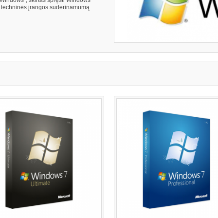
ir techninės įrangos suderinamumą.