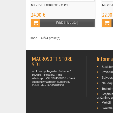
MICROSOFT WINDOWS 7 VERSLO
MICROSO
24,90 €
22,90
Pridėti į krepšelį
Rodo 1-4 iš 4 prekė(s)
MACROSOFT STORE
Informa
S.R.L.
Susisie
via Episcop Augustin Pacha, n. 10
Privatu
300055, Timisoara, Timis
Sąlygos
Whatsapp: +39 3274538210 - Email:
support@macrosoft-support.eu
Naudoji
PVM kodas: RO45281950
Technin
Grąžinim
grąžinimo g
Mokėjim
Skaitme