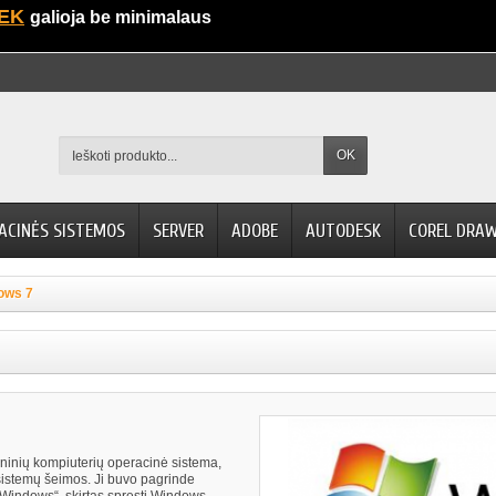
EK
galioja be minimalaus
OK
ACINĖS SISTEMOS
SERVER
ADOBE
AUTODESK
COREL DRA
ows 7
ninių kompiuterių operacinė sistema,
sistemų šeimos. Ji buvo pagrinde
 Windows“, skirtas spręsti Windows