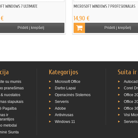
FT WINDOWS 7 ULTIMATE
MICROSOFT WINDOWS 7 PROFESIONALAS
 €
14,90 €
Pridėti į krepšelį
Pridėti į krepšelį
cija
Kategorijos
Suita ir
kite su mumis
Microsoft Office
Autocad
mo pranešimas
Darbo Lapai
Corel D
 & nuostatos
Operacinės Sistemos
Office 2
mas slapukais
Serveris
Office 2
ė Pagalba
Adobe
Office 3
as ir
Antivirusas
Visi Mic
arantijos
Windows 11
Serveri
o metodai
ninė Siunta