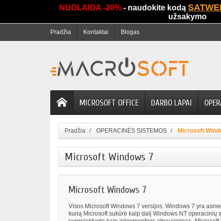
SATWE
NUOLAIDA -20%
- naudokite kodą
užsakymo
Pradžia
Kontaktai
Blogas
MICROSOFT OFFICE
DARBO LAPAI
OPER
Pradžia
OPERACINĖS SISTEMOS
Microsoft Wind
Microsoft Windows 7
Microsoft Windows 7
Visos Microsoft Windows 7 versijos. Windows 7 yra asme
kurią Microsoft sukūrė kaip dalį Windows NT operacinių 
suprojektuota kaip inkrementinis atnaujinimas „Microsoft