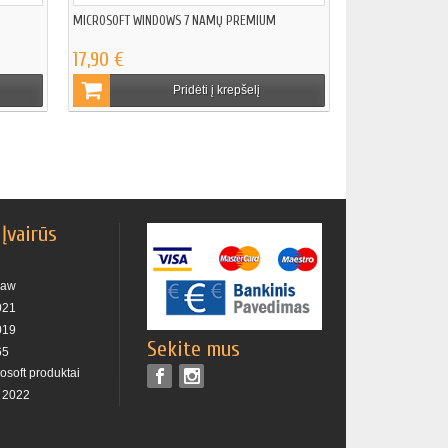
MICROSOFT WINDOWS 7 NAMŲ PREMIUM
17,90 €
Pridėti į krepšelį
 Įvairūs
raw
021
019
Sekite mus
65
rosoft produktai
s 2022