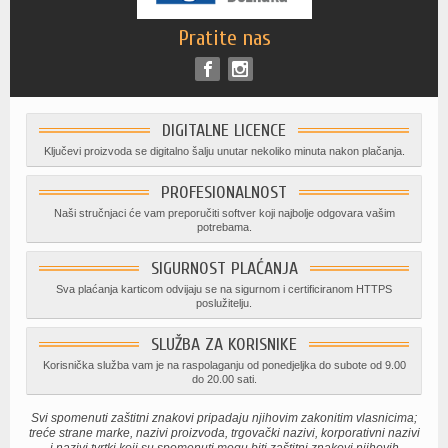
Pratite nas
DIGITALNE LICENCE
Ključevi proizvoda se digitalno šalju unutar nekoliko minuta nakon plačanja.
PROFESIONALNOST
Naši stručnjaci će vam preporučiti softver koji najbolje odgovara vašim
potrebama.
SIGURNOST PLAĆANJA
Sva plaćanja karticom odvijaju se na sigurnom i certificiranom HTTPS
poslužitelju.
SLUŽBA ZA KORISNIKE
Korisnička služba vam je na raspolaganju od ponedjeljka do subote od 9.00
do 20.00 sati.
Svi spomenuti zaštitni znakovi pripadaju njihovim zakonitim vlasnicima;
treće strane marke, nazivi proizvoda, trgovački nazivi, korporativni nazivi