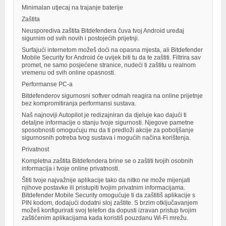
Minimalan utjecaj na trajanje baterije
Zaštita
Neusporediva zaštita Bitdefendera čuva tvoj Android uređaj
sigurnim od svih novih i postojećih prijetnji.
Surfajući internetom možeš doći na opasna mjesta, ali Bitdefender
Mobile Security for Android će uvijek biti tu da te zaštiti. Filtrira sav
promet, ne samo posjećene stranice, nudeći ti zaštitu u realnom
vremenu od svih online opasnosti.
Performanse PC-a
Bitdefenderov sigurnosni softver odmah reagira na online prijetnje
bez kompromitiranja performansi sustava.
Naš najnoviji Autopilot je redizajniran da djeluje kao dajući ti
detaljne informacije o stanju tvoje sigurnosti. Njegove pametne
sposobnosti omogućuju mu da ti predloži akcije za poboljšanje
sigurnosnih potreba tvog sustava i mogućih načina korištenja.
Privatnost
Kompletna zaštita Bitdefendera brine se o zaštiti tvojih osobnih
informacija i tvoje online privatnosti.
Štiti tvoje najvažnije aplikacije tako da nitko ne može mijenjati
njihove postavke ili pristupiti tvojim privatnim informacijama.
Bitdefender Mobile Security omogućuje ti da zaštitiš aplikacije s
PIN kodom, dodajući dodatni sloj zaštite. S brzim otključavanjem
možeš konfigurirati svoj telefon da dopusti izravan pristup tvojim
zaštićenim aplikacijama kada koristiš pouzdanu Wi-Fi mrežu.