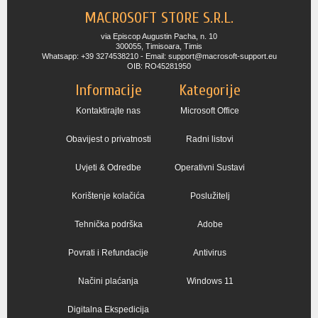
MACROSOFT STORE S.R.L.
via Episcop Augustin Pacha, n. 10
300055, Timisoara, Timis
Whatsapp: +39 3274538210 - Email: support@macrosoft-support.eu
OIB: RO45281950
Informacije
Kategorije
Kontaktirajte nas
Microsoft Office
Obavijest o privatnosti
Radni listovi
Uvjeti & Odredbe
Operativni Sustavi
Korištenje kolačića
Poslužitelj
Tehnička podrška
Adobe
Povrati i Refundacije
Antivirus
Načini plaćanja
Windows 11
Digitalna Ekspedicija