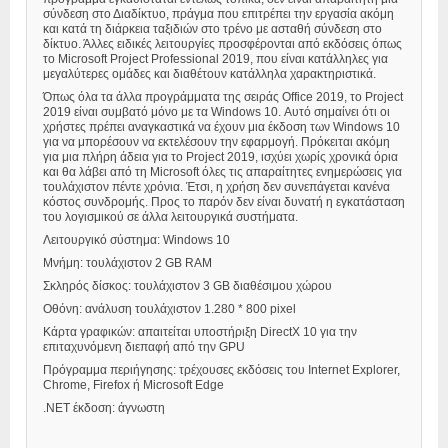
σύνδεση στο Διαδίκτυο, πράγμα που επιτρέπει την εργασία ακόμη
και κατά τη διάρκεια ταξιδιών στο τρένο με ασταθή σύνδεση στο
δίκτυο. Άλλες ειδικές λειτουργίες προσφέρονται από εκδόσεις όπως
το Microsoft Project Professional 2019, που είναι κατάλληλες για
μεγαλύτερες ομάδες και διαθέτουν κατάλληλα χαρακτηριστικά.
Όπως όλα τα άλλα προγράμματα της σειράς Office 2019, το Project
2019 είναι συμβατό μόνο με τα Windows 10. Αυτό σημαίνει ότι οι
χρήστες πρέπει αναγκαστικά να έχουν μια έκδοση των Windows 10
για να μπορέσουν να εκτελέσουν την εφαρμογή. Πρόκειται ακόμη
για μια πλήρη άδεια για το Project 2019, ισχύει χωρίς χρονικά όρια
και θα λάβει από τη Microsoft όλες τις απαραίτητες ενημερώσεις για
τουλάχιστον πέντε χρόνια. Έτσι, η χρήση δεν συνεπάγεται κανένα
κόστος συνδρομής. Προς το παρόν δεν είναι δυνατή η εγκατάσταση
του λογισμικού σε άλλα λειτουργικά συστήματα.
Λειτουργικό σύστημα: Windows 10
Μνήμη: τουλάχιστον 2 GB RAM
Σκληρός δίσκος: τουλάχιστον 3 GB διαθέσιμου χώρου
Οθόνη: ανάλυση τουλάχιστον 1.280 * 800 pixel
Κάρτα γραφικών: απαιτείται υποστήριξη DirectX 10 για την
επιταχυνόμενη διεπαφή από την GPU
Πρόγραμμα περιήγησης: τρέχουσες εκδόσεις του Internet Explorer,
Chrome, Firefox ή Microsoft Edge
.NET έκδοση: άγνωστη