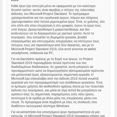
2019
Κάθε έργο έχει επιτυχία μόνο αν εφαρμοστεί με τον καλύτερο
δυνατό τρόπο: αυτός είναι ακριβώς ο στόχος της τελευταίας
έκδοσης του Microsoft Project Standard. Το πρόγραμμα
χρησιμοποιείται για την οργάνωση έργων, πόρων και πλήρους
χαρτοφυλακίου από πολλά μεμονωμένα έργα. Έτσι, οι χρήστες, είτε
στο σπίτι είτε στην επιχείρηση ή στο γραφείο, έχουν τα έργα τους
υπό έλεγχο, βραχυπρόθεσμα ή μακροπρόθεσμα, και δεν
κινδυνεύουν να τα διαχειριστούν με χαοτικό τρόπο. Αυτό το
λογισμικό, που επιτρέπει τη δομημένη εργασία, βοηθά
επαγγελματίες και επιτυχημένες επιχειρήσεις να επιτύχουν τους
στόχους τους για περισσότερα από δύο δεκαετίες, και με το
Microsoft Project Standard 2019, όλα αυτά γίνονται σε tablet,
smartphone, notebook και PC.
Για να ξεκινήσετε αμέσως με τη δομή των έργων, το Project
Standard 2019 περιλαμβάνει πολλά πρότυπα των πιο
διαδεδομένων διαδικασιών. Αν χρειαστεί, αυτά μπορούν να
προσαρμοστούν ώστε να δημιουργήσετε εξατομικευμένα πρότυπα
για μελλοντικά έργα, εξοικονομώντας σημαντική εργασία. Η
Microsoft έχει επαναλάβει από την έκδοση 2016 πολλά γνωστά
εργαλεία για τον προγραμματισμό των αναθέσεων εργασιών. Έτσι,
οι έμπειροι χρήστες θα αισθανθούν αμέσως άνετα με την τελευταία
έκδοση του λογισμικού, και μέσα σε λίγα λεπτά θα μπορέσουν να
ορίσουν όλες τις σημαντικές παραμέτρους ενός νέου έργου,
αυτόνομα ή σε ομάδα με άλλα μέλη της επιχείρησης μέσω του
cloud. Το πρόγραμμα είναι συμβατό με όλες τις συσκευές που
διαθέτουν λειτουργικό σύστημα Windows.
Για να καταστήσει ένα υποσχόμενο έργο πραγματικότητα σε μια
επιτυχία, το Microsoft Project Standard 2019 προσφέρει επίσης μια