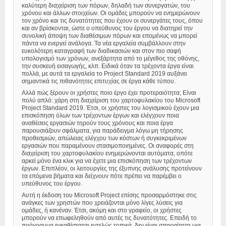
καλύτερη διαχείριση των πόρων, δηλαδή των συνεργατών, του
χρόνου και άλλων στοιχείων. Οι ομάδες μπορούν να ενημερώνουν
τον χρόνο και τις δυνατότητες που έχουν οι συνεργάτες τους, όπου
και αν βρίσκονται, ώστε ο υπεύθυνος του έργου να διατηρεί την
συνολική άποψη των διαθέσιμων πόρων και επομένως να μπορεί
πάντα να ενεργεί ανάλογα. Τα νέα εργαλεία συμβάλλουν στην
ευκολότερη καταγραφή των διαδικασιών και στον πιο σαφή
υπολογισμό των χρόνων, ανεξάρτητα από το μέγεθος της οθόνης,
την συσκευή εισαγωγής, κλπ. Ειδικά όταν τα τρέχοντα έργα είναι
πολλά, με αυτά τα εργαλεία το Project Standard 2019 αυξάνει
σημαντικά τις πιθανότητες επιτυχίας σε έργα κάθε τύπου.
Αλλά πώς ξέρουν οι χρήστες ποιο έργο έχει προτεραιότητα; Είναι
πολύ απλό: χάρη στη διαχείριση του χαρτοφυλακίου του Microsoft
Project Standard 2019. Έτσι, οι χρήστες του λογισμικού έχουν μια
επισκόπηση όλων των τρέχοντων έργων και ελέγχουν ποια
αναθέσεις εργασιών τηρούν τους χρόνους και ποια έργα
παρουσιάζουν σφάλματα, για παράδειγμα λόγω μη τήρησης
προθεσμιών, απώλειας ελέγχου των κόστων ή συγκεκριμένων
εργασιών που παραμένουν στασιμοποιημένες. Οι αναφορές στη
διαχείριση του χαρτοφυλακίου ενημερώνονται αυτόματα, οπότε
αρκεί μόνο ένα κλικ για να έχετε μια επισκόπηση των τρέχοντων
έργων. Επιπλέον, οι λειτουργίες της έξυπνης ανάλυσης προτείνουν
τα επόμενα βήματα και δείχνουν πότε πρέπει να παρέμβει ο
υπεύθυνος του έργου.
Αυτή η έκδοση του Microsoft Project επίσης προσαρμόστηκε στις
ανάγκες των χρηστών που χρειάζονται μόνο λίγες λύσεις για
ομάδες, ή κανέναν. Έτσι, ακόμη και στο γραφείο, οι χρήστες
μπορούν να επωφεληθούν από αυτές τις δυνατότητες. Επειδή το
πρόγραμμα εγκαθίσταται εντελώς τοπικά, δεν είναι απαραίτητη μια