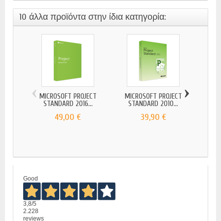
10 άλλα προϊόντα στην ίδια κατηγορία:
‹
›
MICROSOFT PROJECT
MICROSOFT PROJECT
MIC
STANDARD 2016...
STANDARD 2010...
P
49,00 €
39,90 €
Good
3,8
/5
2.228
reviews