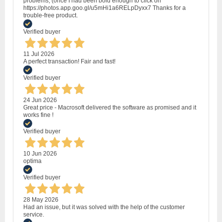
problems, (once I had been bold enough to click on
https://photos.app.goo.gl/u5mHi1a6RELpDyxx7 Thanks for a
trouble-free product.
Verified buyer
11 Jul 2026
A perfect transaction! Fair and fast!
Verified buyer
24 Jun 2026
Great price - Macrosoft delivered the software as promised and it
works fine !
Verified buyer
10 Jun 2026
optima
Verified buyer
28 May 2026
Had an issue, but it was solved with the help of the customer
service.