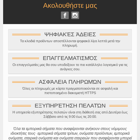
Ακολουθήστε μας
ΨΗΦΙΑΚΈΣ ΆΔΕΙΕΣ
Τα κλειδιά προϊόντων αποστέλλονται ψηφιακά λίγα λεπτά μετά την
πληρωμή.
ΕΠΑΓΓΕΛΜΑΤΙΣΜΌΣ
Οι επαγγελματίες μας θα σου υποδείξουν το πιο κατάλληλο λογισμικό για τις
ανάγκες σου.
ΑΣΦΆΛΕΙΑ ΠΛΗΡΩΜΏΝ
Όλες οι πληρωμές με κάρτα πραγματοποιούνται σε ασφαλή και
πιστοποιημένο διακομιστή HTTPS
ΕΞΥΠΗΡΈΤΗΣΗ ΠΕΛΑΤΏΝ
Η υπηρεσία εξυπηρέτησης πελατών είναι στη διάθεσή σας από Δευτέρα έως
Σάββατο από τις 9:00 έως τις 20:00.
Όλα τα εμπορικά σήματα που αναφέρονται ανήκουν στους νόμιμους
ιδιοκτήτες τους· εμπορικά σήματα τρίτων, ονόματα προϊόντων, εμπορικά
ονόματα, εταιρικά ονόματα και ονόματα εταιρειών που αναφέρονται μπορεί