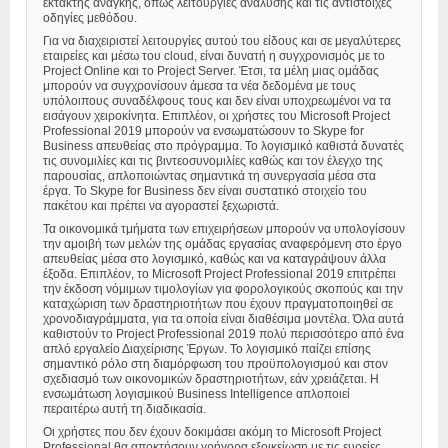
έκτακτης ανάγκης, όπως λειτουργίες ανάλυσης και τις αντίστοιχες
οδηγίες μεθόδου.
Για να διαχειριστεί λειτουργίες αυτού του είδους και σε μεγαλύτερες
εταιρείες και μέσω του cloud, είναι δυνατή η συγχρονισμός με το
Project Online και το Project Server. Έτσι, τα μέλη μιας ομάδας
μπορούν να συγχρονίσουν άμεσα τα νέα δεδομένα με τους
υπόλοιπους συναδέλφους τους και δεν είναι υποχρεωμένοι να τα
εισάγουν χειροκίνητα. Επιπλέον, οι χρήστες του Microsoft Project
Professional 2019 μπορούν να ενσωματώσουν το Skype for
Business απευθείας στο πρόγραμμα. Το λογισμικό καθιστά δυνατές
τις συνομιλίες και τις βιντεοσυνομιλίες καθώς και τον έλεγχο της
παρουσίας, απλοποιώντας σημαντικά τη συνεργασία μέσα στα
έργα. Το Skype for Business δεν είναι συστατικό στοιχείο του
πακέτου και πρέπει να αγοραστεί ξεχωριστά.
Τα οικονομικά τμήματα των επιχειρήσεων μπορούν να υπολογίσουν
την αμοιβή των μελών της ομάδας εργασίας αναφερόμενη στο έργο
απευθείας μέσα στο λογισμικό, καθώς και να καταγράψουν άλλα
έξοδα. Επιπλέον, το Microsoft Project Professional 2019 επιτρέπει
την έκδοση νόμιμων τιμολογίων για φορολογικούς σκοπούς και την
καταχώριση των δραστηριοτήτων που έχουν πραγματοποιηθεί σε
χρονοδιαγράμματα, για τα οποία είναι διαθέσιμα μοντέλα. Όλα αυτά
καθιστούν το Project Professional 2019 πολύ περισσότερο από ένα
απλό εργαλείο Διαχείρισης Έργων. Το λογισμικό παίζει επίσης
σημαντικό ρόλο στη διαμόρφωση του προϋπολογισμού και στον
σχεδιασμό των οικονομικών δραστηριοτήτων, εάν χρειάζεται. Η
ενσωμάτωση λογισμικού Business Intelligence απλοποιεί
περαιτέρω αυτή τη διαδικασία.
Οι χρήστες που δεν έχουν δοκιμάσει ακόμη το Microsoft Project
Professional θα αποκτήσουν γρήγορα εξοικείωση με τις ευρείες