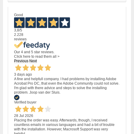
Good
3,8
/5
2.228
reviews
Our 4 and 5 star reviews.
Click here to read them all >
Previous
Next
3 days ago
A fine and helpfull company. I had problems by installing Adobe
Acrobat Pro DC, that even the Adobe Community could not solve.
I'm glad with there advice and steps to solve the installing
problem. Joop van der Sluis.
Verified buyer
28 Jul 2026
Placing the order was easy. Afterwards, though, I received
countless emails in various languages and had a bit of trouble
with the installation. However, Macrosoft Support was very
helpful.