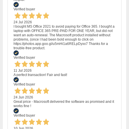
Verified buyer
24 Jul 2026
I bought MS Office 2021 to avoid paying for Office 365. I bought a
laptop with OFFICE 365 PRE-PAID FOR ONE YEAR, but did not
want an auto-renewal. The Macrosoft product installed without
problems, (once I had been bold enough to click on
https://photos.app.goo.gl/u5mHi1a6RELpDyxx7 Thanks for a
trouble-free product.
Verified buyer
11 Jul 2026
A perfect transaction! Fair and fast!
Verified buyer
24 Jun 2026
Great price - Macrosoft delivered the software as promised and it
works fine !
Verified buyer
10 Jun 2026