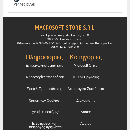
Verified buyer
MACROSOFT STORE S.R.L.
via Episcop Augustin Pacha, n. 10
300055, Timisoara, Timis
Whatsapp: +39 3274538210 - Email: support@macrosoft-support.eu
ΑΦΜ: RO45281950
Πληροφορίες
Κατηγορίες
Επικοινωνήστε μαζί μας
Microsoft Office
Πληροφορίες Απορρήτου
Φύλλα Εργασίας
Όροι & Προϋποθέσεις
Λειτουργικά Συστήματα
Χρήση των Cookies
Διακομιστής
Τεχνική Υποστήριξη
Adobe
Επιστροφές και
Αντιιός
Επιστροφές Χρημάτων