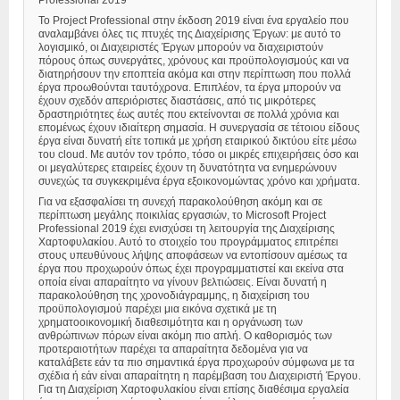
Professional 2019
Το Project Professional στην έκδοση 2019 είναι ένα εργαλείο που
αναλαμβάνει όλες τις πτυχές της Διαχείρισης Έργων: με αυτό το
λογισμικό, οι Διαχειριστές Έργων μπορούν να διαχειριστούν
πόρους όπως συνεργάτες, χρόνους και προϋπολογισμούς και να
διατηρήσουν την εποπτεία ακόμα και στην περίπτωση που πολλά
έργα προωθούνται ταυτόχρονα. Επιπλέον, τα έργα μπορούν να
έχουν σχεδόν απεριόριστες διαστάσεις, από τις μικρότερες
δραστηριότητες έως αυτές που εκτείνονται σε πολλά χρόνια και
επομένως έχουν ιδιαίτερη σημασία. Η συνεργασία σε τέτοιου είδους
έργα είναι δυνατή είτε τοπικά με χρήση εταιρικού δικτύου είτε μέσω
του cloud. Με αυτόν τον τρόπο, τόσο οι μικρές επιχειρήσεις όσο και
οι μεγαλύτερες εταιρείες έχουν τη δυνατότητα να ενημερώνουν
συνεχώς τα συγκεκριμένα έργα εξοικονομώντας χρόνο και χρήματα.
Για να εξασφαλίσει τη συνεχή παρακολούθηση ακόμη και σε
περίπτωση μεγάλης ποικιλίας εργασιών, το Microsoft Project
Professional 2019 έχει ενισχύσει τη λειτουργία της Διαχείρισης
Χαρτοφυλακίου. Αυτό το στοιχείο του προγράμματος επιτρέπει
στους υπευθύνους λήψης αποφάσεων να εντοπίσουν αμέσως τα
έργα που προχωρούν όπως έχει προγραμματιστεί και εκείνα στα
οποία είναι απαραίτητο να γίνουν βελτιώσεις. Είναι δυνατή η
παρακολούθηση της χρονοδιάγραμμης, η διαχείριση του
προϋπολογισμού παρέχει μια εικόνα σχετικά με τη
χρηματοοικονομική διαθεσιμότητα και η οργάνωση των
ανθρώπινων πόρων είναι ακόμη πιο απλή. Ο καθορισμός των
προτεραιοτήτων παρέχει τα απαραίτητα δεδομένα για να
καταλάβετε εάν τα πιο σημαντικά έργα προχωρούν σύμφωνα με τα
σχέδια ή εάν είναι απαραίτητη η παρέμβαση του Διαχειριστή Έργου.
Για τη Διαχείριση Χαρτοφυλακίου είναι επίσης διαθέσιμα εργαλεία