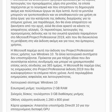
λειτουργίες του προγράμματος χάρη στα μοντέλα, τα οποία
παρέχονται με το λογισμικό και που επιτρέπουν τη δημιουργία
ακόμη και πολύπλοκων έργων σε λίγα λεπτά. Αυτά τα μοντέλα
μπορούν να τροποποιηθούν και να αποθηκευτούν για χρήση σε
άλλα έργα: για την κατάρτιση της έκθεσης διαχείρισης για τα
επόμενα χρόνια, για παράδειγμα, δεν θα είναι απαραίτητο να
ξεκινήσετε από την αρχή, αλλά θα είναι αρκετό να κάνετε τις
απαραίτητες αλλαγές. Οι περισσότερες λειτουργίες της
προηγούμενης έκδοσης και τα πιο γνωστά εργαλεία παραμένουν
στο Microsoft Project Professional 2019, κάτι που θα διευκολύνει
τη μετάβαση στη νέα έκδοση ακόμη και για τους πιο έμπειρους
χρήστες.
Η Microsoft παρέχει αυτή την έκδοση του Project Professional
στους χρήστες των Windows 10. Τα άλλα λειτουργικά συστήματα
δεν υποστηρίζονται. Πρόκειται για μια πλήρη άδεια που δεν
συνεπάγεται κόστος συνδρομής και μπορεί να χρησιμοποιηθεί
επίσης εκτός σύνδεσης για 365 ημέρες. Η Microsoft θα παρέχει όλες
τις ενημερώσεις στο Project Professional έκδοση 2019 που θα
κυκλοφορήσουν τα επόμενα πέντε χρόνια. Αυτό περιλαμβάνει
ενημερώσεις ασφαλείας και λειτουργικότητας.
Λειτουργικό σύστημα: Windows 10
Εσωτερική μνήμη: τουλάχιστον 2 GB RAM
Σκληρός δίσκος: τουλάχιστον 3 GB διαθέσιμης μνήμης
Οθόνη: ελάχιστη ανάλυση 1.280 x 800 pixel
Κάρτα γραφικών: Απαιτείται υποστήριξη DirectX 10 για την
επιταχυνόμενη διεπαφή GPU