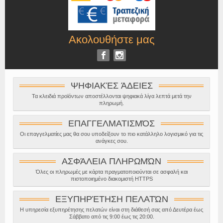
Ακολουθήστε μας
ΨΗΦΙΑΚΈΣ ΆΔΕΙΕΣ
Τα κλειδιά προϊόντων αποστέλλονται ψηφιακά λίγα λεπτά μετά την
πληρωμή.
ΕΠΑΓΓΕΛΜΑΤΙΣΜΌΣ
Οι επαγγελματίες μας θα σου υποδείξουν το πιο κατάλληλο λογισμικό για τις
ανάγκες σου.
ΑΣΦΆΛΕΙΑ ΠΛΗΡΩΜΏΝ
Όλες οι πληρωμές με κάρτα πραγματοποιούνται σε ασφαλή και
πιστοποιημένο διακομιστή HTTPS
ΕΞΥΠΗΡΈΤΗΣΗ ΠΕΛΑΤΏΝ
Η υπηρεσία εξυπηρέτησης πελατών είναι στη διάθεσή σας από Δευτέρα έως
Σάββατο από τις 9:00 έως τις 20:00.