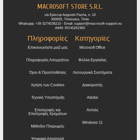
MACROSOFT STORE S.R.L.
via Episcop Augustin Pacha, n. 10
300055, Timisoara, Timis
Whatsapp: +39 3274538210 - Email: support@macrosoft-support.eu
ΑΦΜ: RO45281950
Πληροφορίες
Κατηγορίες
Επικοινωνήστε μαζί μας
Microsoft Office
Πληροφορίες Απορρήτου
Φύλλα Εργασίας
Όροι & Προϋποθέσεις
Λειτουργικά Συστήματα
Χρήση των Cookies
Διακομιστής
Τεχνική Υποστήριξη
Adobe
Επιστροφές και
Αντιιός
Επιστροφές Χρημάτων
Windows 11
Μέθοδοι Πληρωμής
Ψηφιακή Αποστολή