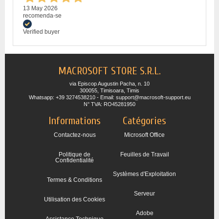
13 May 2026
recomenda-se
Verified buyer
MACROSOFT STORE S.R.L.
via Episcop Augustin Pacha, n. 10
300055, Timisoara, Timis
Whatsapp: +39 3274538210 - Email: support@macrosoft-support.eu
N° TVA: RO45281950
Informations
Catégories
Contactez-nous
Microsoft Office
Politique de
Feuilles de Travail
Confidentialité
Systèmes d'Exploitation
Termes & Conditions
Serveur
Utilisation des Cookies
Adobe