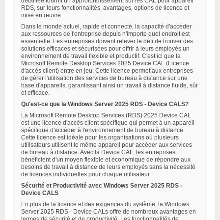
détaillée fournit un approfondissement sur les CAL pour appareil
RDS, sur leurs fonctionnalités, avantages, options de licence et
mise en œuvre.
Dans le monde actuel, rapide et connecté, la capacité d'accéder
aux ressources de l'entreprise depuis n'importe quel endroit est
essentielle. Les entreprises doivent relever le défi de trouver des
solutions efficaces et sécurisées pour offrir à leurs employés un
environnement de travail flexible et productif. C'est ici que la
Microsoft Remote Desktop Services 2025 Device CAL (Licence
d'accès client) entre en jeu. Cette licence permet aux entreprises
de gérer l'utilisation des services de bureau à distance sur une
base d'appareils, garantissant ainsi un travail à distance fluide, sûr
et efficace.
Qu'est-ce que la Windows Server 2025 RDS - Device CALS?
La Microsoft Remote Desktop Services (RDS) 2025 Device CAL
est une licence d'accès client spécifique qui permet à un appareil
spécifique d'accéder à l'environnement de bureau à distance.
Cette licence est idéale pour les organisations où plusieurs
utilisateurs utilisent le même appareil pour accéder aux services
de bureau à distance. Avec la Device CAL, les entreprises
bénéficient d'un moyen flexible et économique de répondre aux
besoins de travail à distance de leurs employés sans la nécessité
de licences individuelles pour chaque utilisateur.
Sécurité et Productivité avec Windows Server 2025 RDS -
Device CALS
En plus de la licence et des exigences du système, la Windows
Server 2025 RDS - Device CALs offre de nombreux avantages en
termes de sécurité et de productivité. Les fonctionnalités de