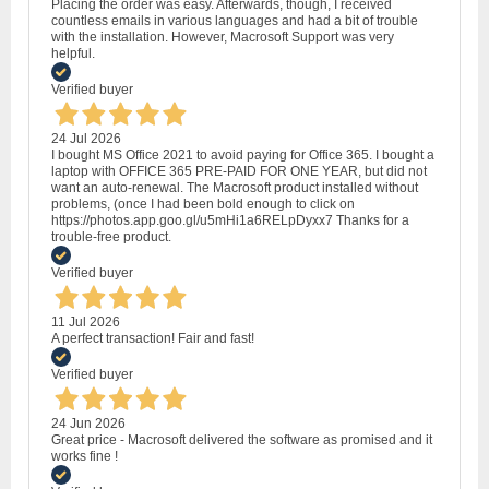
Placing the order was easy. Afterwards, though, I received
countless emails in various languages and had a bit of trouble
with the installation. However, Macrosoft Support was very
helpful.
Verified buyer
24 Jul 2026
I bought MS Office 2021 to avoid paying for Office 365. I bought a
laptop with OFFICE 365 PRE-PAID FOR ONE YEAR, but did not
want an auto-renewal. The Macrosoft product installed without
problems, (once I had been bold enough to click on
https://photos.app.goo.gl/u5mHi1a6RELpDyxx7 Thanks for a
trouble-free product.
Verified buyer
11 Jul 2026
A perfect transaction! Fair and fast!
Verified buyer
24 Jun 2026
Great price - Macrosoft delivered the software as promised and it
works fine !