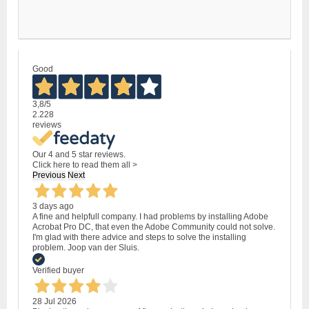
Good
3,8
/5
2.228
reviews
Our 4 and 5 star reviews.
Click here to read them all >
Previous
Next
3 days ago
A fine and helpfull company. I had problems by installing Adobe
Acrobat Pro DC, that even the Adobe Community could not solve.
I'm glad with there advice and steps to solve the installing
problem. Joop van der Sluis.
Verified buyer
28 Jul 2026