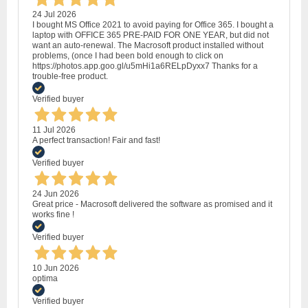
24 Jul 2026
I bought MS Office 2021 to avoid paying for Office 365. I bought a
laptop with OFFICE 365 PRE-PAID FOR ONE YEAR, but did not
want an auto-renewal. The Macrosoft product installed without
problems, (once I had been bold enough to click on
https://photos.app.goo.gl/u5mHi1a6RELpDyxx7 Thanks for a
trouble-free product.
Verified buyer
11 Jul 2026
A perfect transaction! Fair and fast!
Verified buyer
24 Jun 2026
Great price - Macrosoft delivered the software as promised and it
works fine !
Verified buyer
10 Jun 2026
optima
Verified buyer