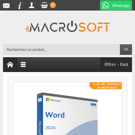
0
Whatsapp
OK
Offres - Pack