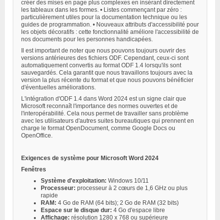
créer des mises en page plus complexes en insérant directement
les tableaux dans les formes. • Listes commençant par zéro :
particulièrement utiles pour la documentation technique ou les
guides de programmation. • Nouveaux attributs d'accessibilité pour
les objets décoratifs : cette fonctionnalité améliore l'accessibilité de
nos documents pour les personnes handicapées.
Il est important de noter que nous pouvons toujours ouvrir des
versions antérieures des fichiers ODF. Cependant, ceux-ci sont
automatiquement convertis au format ODF 1.4 lorsqu'ils sont
sauvegardés. Cela garantit que nous travaillons toujours avec la
version la plus récente du format et que nous pouvons bénéficier
d'éventuelles améliorations.
L'intégration d'ODF 1.4 dans Word 2024 est un signe clair que
Microsoft reconnaît l'importance des normes ouvertes et de
l'interopérabilité. Cela nous permet de travailler sans problème
avec les utilisateurs d'autres suites bureautiques qui prennent en
charge le format OpenDocument, comme Google Docs ou
OpenOffice.
Exigences de système pour Microsoft Word 2024
Fenêtres
Système d'exploitation:
Windows 10/11
Processeur:
processeur à 2 cœurs de 1,6 GHz ou plus
rapide
RAM:
4 Go de RAM (64 bits); 2 Go de RAM (32 bits)
Espace sur le disque dur:
4 Go d'espace libre
Affichage:
résolution 1280 x 768 ou supérieure