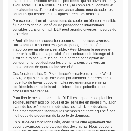
manière inappropriée avec des personnes qui ne devraient pas y
avoir accès. La DLP utilise une analyse complète du contenu et
des algorithmes d'apprentissage automatique pour détecter les
contenus qui respectent nos lignes directrices définies.
Par exemple, si un utilisateur tente de copier un élément sensible
à un endroit non autorisé ou de partager des informations
sensibles dans un e-mail, DLP peut prendre diverses mesures de
protection :
• Peut afficher une suggestion popup sur la politique avertissant
l'utilisateur qu'il pourrait essayer de partager de manière
inappropriée un élément sensible. • Peut bloquer le partage et
donner à l'utilisateur la possibilité de contourner le blocage et d'en
justifier la raison. • Peut bloquer le partage sans option de
contournement et déplacer les éléments sensibles vers un
emplacement de quarantaine sécurisé.
Ces fonctionnalités DLP sont intégrées nativement dans Word
2024, ce qui signifie qu'elles sont parfaitement intégrées dans
notre flux de travail quotidien. Elles protègent nos éléments
confidentiels en minimisant les interruptions potentielles du
processus d'entreprise.
Pour tirer le meilleur parti de la DLP, il est important de planifier
soigneusement nos politiques et de les tester en mode simulation
avant de les exécuter en mode plus restrictif. Nous devrions
également former et habituer les membres de notre équipe à ces
méthodes de prévention de la perte de données.
En plus de ces fonctionnalités, Word 2024 offre également des
options avancées de protection des documents. Nous pouvons
marquer un document comme étant en lecture seule et permettre