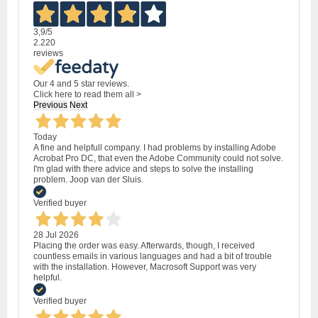
3,9
/5
2.220
reviews
Our 4 and 5 star reviews.
Click here to read them all >
Previous
Next
Today
A fine and helpfull company. I had problems by installing Adobe
Acrobat Pro DC, that even the Adobe Community could not solve.
I'm glad with there advice and steps to solve the installing
problem. Joop van der Sluis.
Verified buyer
28 Jul 2026
Placing the order was easy. Afterwards, though, I received
countless emails in various languages and had a bit of trouble
with the installation. However, Macrosoft Support was very
helpful.
Verified buyer