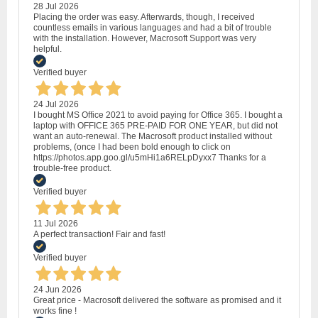
28 Jul 2026
Placing the order was easy. Afterwards, though, I received
countless emails in various languages and had a bit of trouble
with the installation. However, Macrosoft Support was very
helpful.
Verified buyer
24 Jul 2026
I bought MS Office 2021 to avoid paying for Office 365. I bought a
laptop with OFFICE 365 PRE-PAID FOR ONE YEAR, but did not
want an auto-renewal. The Macrosoft product installed without
problems, (once I had been bold enough to click on
https://photos.app.goo.gl/u5mHi1a6RELpDyxx7 Thanks for a
trouble-free product.
Verified buyer
11 Jul 2026
A perfect transaction! Fair and fast!
Verified buyer
24 Jun 2026
Great price - Macrosoft delivered the software as promised and it
works fine !