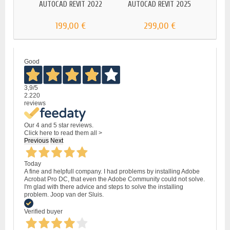
AUTOCAD REVIT 2022
AUTOCAD REVIT 2025
Mis
199,00 €
299,00 €
Good
3,9
/5
2.220
reviews
Our 4 and 5 star reviews.
Click here to read them all >
Previous
Next
Today
A fine and helpfull company. I had problems by installing Adobe
Acrobat Pro DC, that even the Adobe Community could not solve.
I'm glad with there advice and steps to solve the installing
problem. Joop van der Sluis.
Verified buyer