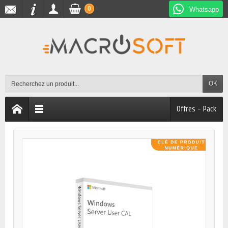
0
Whatsapp
OK
Offres - Pack