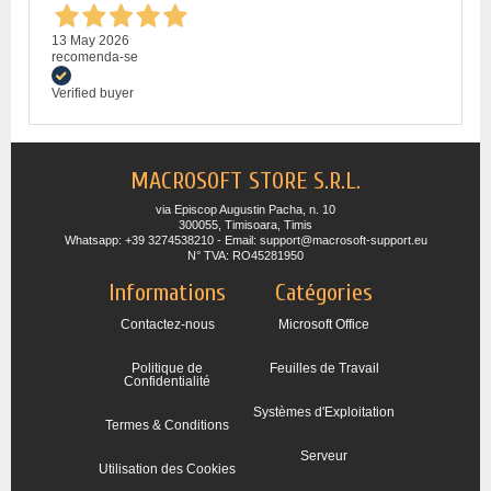
13 May 2026
recomenda-se
Verified buyer
MACROSOFT STORE S.R.L.
via Episcop Augustin Pacha, n. 10
300055, Timisoara, Timis
Whatsapp: +39 3274538210 - Email: support@macrosoft-support.eu
N° TVA: RO45281950
Informations
Catégories
Contactez-nous
Microsoft Office
Politique de
Feuilles de Travail
Confidentialité
Systèmes d'Exploitation
Termes & Conditions
Serveur
Utilisation des Cookies