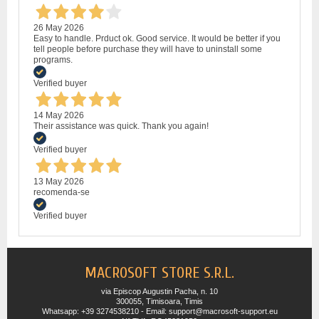
26 May 2026
Easy to handle. Prduct ok. Good service. It would be better if you
tell people before purchase they will have to uninstall some
programs.
Verified buyer
14 May 2026
Their assistance was quick. Thank you again!
Verified buyer
13 May 2026
recomenda-se
Verified buyer
MACROSOFT STORE S.R.L.
via Episcop Augustin Pacha, n. 10
300055, Timisoara, Timis
Whatsapp: +39 3274538210 - Email: support@macrosoft-support.eu