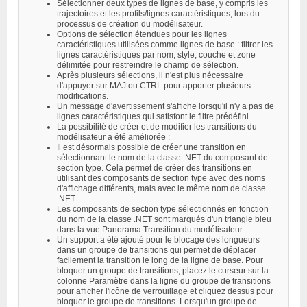
Sélectionner deux types de lignes de base, y compris les
trajectoires et les profils/lignes caractéristiques, lors du
processus de création du modélisateur.
Options de sélection étendues pour les lignes
caractéristiques utilisées comme lignes de base : filtrer les
lignes caractéristiques par nom, style, couche et zone
délimitée pour restreindre le champ de sélection.
Après plusieurs sélections, il n'est plus nécessaire
d'appuyer sur MAJ ou CTRL pour apporter plusieurs
modifications.
Un message d'avertissement s'affiche lorsqu'il n'y a pas de
lignes caractéristiques qui satisfont le filtre prédéfini.
La possibilité de créer et de modifier les transitions du
modélisateur a été améliorée :
Il est désormais possible de créer une transition en
sélectionnant le nom de la classe .NET du composant de
section type. Cela permet de créer des transitions en
utilisant des composants de section type avec des noms
d'affichage différents, mais avec le même nom de classe
.NET.
Les composants de section type sélectionnés en fonction
du nom de la classe .NET sont marqués d'un triangle bleu
dans la vue Panorama Transition du modélisateur.
Un support a été ajouté pour le blocage des longueurs
dans un groupe de transitions qui permet de déplacer
facilement la transition le long de la ligne de base. Pour
bloquer un groupe de transitions, placez le curseur sur la
colonne Paramètre dans la ligne du groupe de transitions
pour afficher l'icône de verrouillage et cliquez dessus pour
bloquer le groupe de transitions. Lorsqu'un groupe de