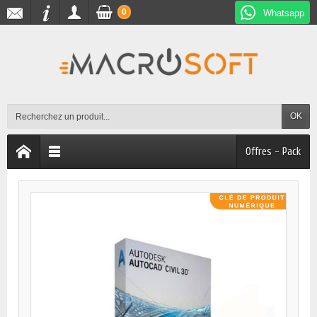
0
Whatsapp
OK
Offres - Pack