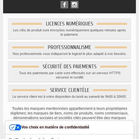
LICENCES NUMÉRIQUES
Les clés de produit sont envoyées numériquement quelques minutes après
le paiement.
PROFESSIONNALISME
Nos professionnels vous indiqueront le logiciel le plus adapté à vos besoins.
SÉCURITÉ DES PAIEMENTS
Tous les paiements par carte sont effectués sur un serveur HTTPS
sécurisé et certifié
SERVICE CLIENTÈLE
Le service client est à votre disposition du lundi au samedi de 9h00 à 20h00.
Toutes les marques mentionnées appartiennent à leurs propriétaires
légitimes; les marques de tiers, noms de produits, noms commerciaux,
dénominations sociales et sociétés cités peuvent être des marques
appartenant à leurs titulaires respectifs ou des marques déposées
Vos choix en matière de confidentialité
d'autres sociétés, et ont été utilisés à des fins explicatives uniquement,
dans l'intérêt de leur propriétaire, sans aucune intention de violer les
droits d'auteur en vigueur