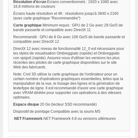
Résolution d'écran
Écrans conventionnels : 1920 x 1080 avec
16,8 millions de couleurs
Écrans haute résolution et 4K : résolutions jusqu'à 3840 x 2160
(avec carte graphique "Recommandée")
Carte graphique
Minimum requis : GPU de 2 Go avec 29 Go/S de
bande passante et compatible avec DirectX 11
Recommandé : GPU de 8 Go avec 106 Go/S de bande passante et
compatible avec DirectX 12
DirectX 12 avec niveau de fonctionnalité 12_0 est nécessaire pour
les styles de visualisation Ombreggiato (rapide) et Ombreggiato
con spigoli (rapide). Assurez-vous d'utiliser les versions les plus
récentes des pilotes de carte graphique disponibles sur le site
Web des fabricants.
Note: Civil 3D utilise la carte graphique de l'ordinateur pour un
certain nombre d'opérations graphiques essentielles, telles que la
manipulation de la vue, le lissage des lignes et la génération de
texte/type de ligne. Il est recommandé d'avoir une carte graphique
avec VRAM dédiée pour supporter ces opérations à des vitesses
optimales.
Espace disque
20 Go (lecteur SSD recommandé)
Dispositif de pointage Compatible avec la souris MS
.
NET Framework
.NET Framework 4.8 ou versions ultérieures