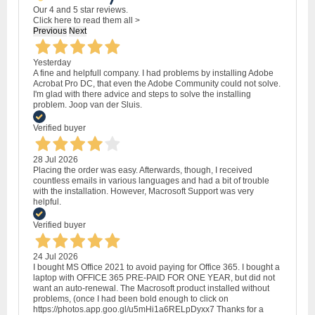
Our 4 and 5 star reviews.
Click here to read them all >
Previous
Next
Yesterday
A fine and helpfull company. I had problems by installing Adobe
Acrobat Pro DC, that even the Adobe Community could not solve.
I'm glad with there advice and steps to solve the installing
problem. Joop van der Sluis.
Verified buyer
28 Jul 2026
Placing the order was easy. Afterwards, though, I received
countless emails in various languages and had a bit of trouble
with the installation. However, Macrosoft Support was very
helpful.
Verified buyer
24 Jul 2026
I bought MS Office 2021 to avoid paying for Office 365. I bought a
laptop with OFFICE 365 PRE-PAID FOR ONE YEAR, but did not
want an auto-renewal. The Macrosoft product installed without
problems, (once I had been bold enough to click on
https://photos.app.goo.gl/u5mHi1a6RELpDyxx7 Thanks for a