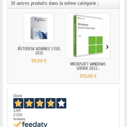
10 autres produits dans la même catégorie :
‹
›
AUTODESK ADVANCE STEEL
2023
69,00 €
MICROSOFT WINDOWS
AUT
SERVER 2022...
M
109,00 €
Good
3,9
/5
2.220
reviews