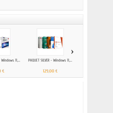
›
Windows 11,...
PAQUET SILVER - Windows 11,...
PAQUET SERVEUR AVEC L
0 €
129,00 €
269,00 €