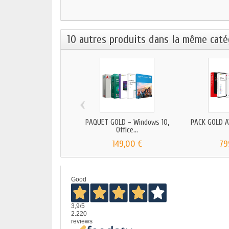
10 autres produits dans la même catég
‹
PAQUET GOLD - Windows 10,
PACK GOLD AV
Office...
149,00 €
79
Good
3,9
/5
2.220
reviews