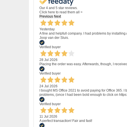
Our 4 and 5 star reviews.
Click here to read them all >
Previous
Next
Yesterday
A fine and helpfull company. I had problems by installing
Joop van der Sluis.
Verified buyer
28 Jul 2026
Placing the order was easy. Afterwards, though, I receive
Verified buyer
24 Jul 2026
I bought MS Office 2021 to avoid paying for Office 365.
problems, (once I had been bold enough to click on http
Verified buyer
11 Jul 2026
A perfect transaction! Fair and fast!