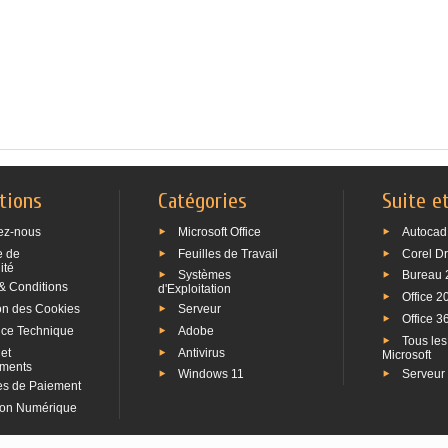
tions
Catégories
Suite e
ez-nous
Microsoft Office
Autocad
e de
Feuilles de Travail
Corel D
ité
Systèmes
Bureau 
& Conditions
d'Exploitation
Office 2
ion des Cookies
Serveur
Office 3
nce Technique
Adobe
Tous les
et
Antivirus
Microsoft
ments
Windows 11
Serveur
s de Paiement
ion Numérique