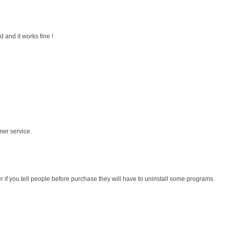
 and it works fine !
mer service.
r if you tell people before purchase they will have to uninstall some programs.