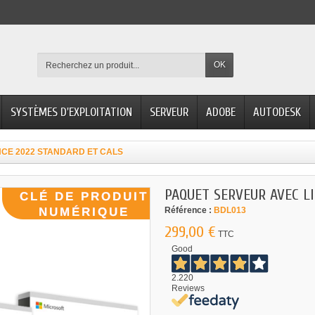
OK
SYSTÈMES D'EXPLOITATION
SERVEUR
ADOBE
AUTODESK
CE 2022 STANDARD ET CALS
PAQUET SERVEUR AVEC L
Référence :
BDL013
299,00 €
TTC
Good
2.220
Reviews