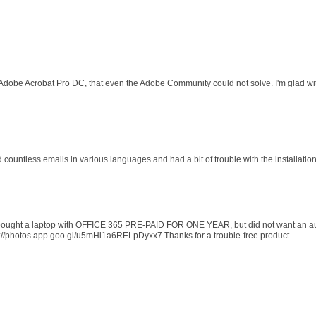
 Adobe Acrobat Pro DC, that even the Adobe Community could not solve. I'm glad wit
d countless emails in various languages and had a bit of trouble with the installati
 I bought a laptop with OFFICE 365 PRE-PAID FOR ONE YEAR, but did not want an au
s://photos.app.goo.gl/u5mHi1a6RELpDyxx7 Thanks for a trouble-free product.