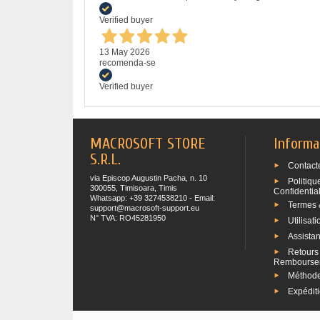
Verified buyer
13 May 2026
recomenda-se
Verified buyer
MACROSOFT STORE
Informa
S.R.L.
Contact
via Episcop Augustin Pacha, n. 10
Politiqu
300055, Timisoara, Timis
Confidential
Whatsapp: +39 3274538210 - Email:
Termes 
support@macrosoft-support.eu
N° TVA: RO45281950
Utilisat
Assista
Retours 
Rembourse
Méthode
Expédit