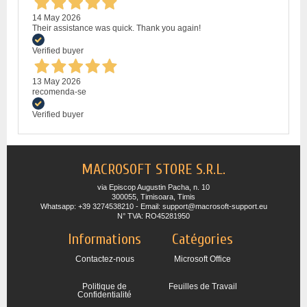
14 May 2026
Their assistance was quick. Thank you again!
Verified buyer
13 May 2026
recomenda-se
Verified buyer
MACROSOFT STORE S.R.L.
via Episcop Augustin Pacha, n. 10
300055, Timisoara, Timis
Whatsapp: +39 3274538210 - Email: support@macrosoft-support.eu
N° TVA: RO45281950
Informations
Catégories
Contactez-nous
Microsoft Office
Politique de
Feuilles de Travail
Confidentialité