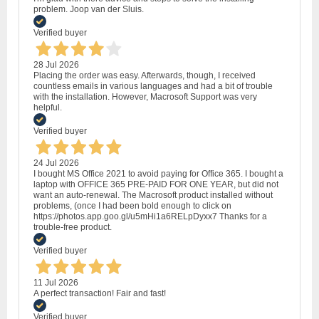
problem. Joop van der Sluis.
Verified buyer
28 Jul 2026
Placing the order was easy. Afterwards, though, I received
countless emails in various languages and had a bit of trouble
with the installation. However, Macrosoft Support was very
helpful.
Verified buyer
24 Jul 2026
I bought MS Office 2021 to avoid paying for Office 365. I bought a
laptop with OFFICE 365 PRE-PAID FOR ONE YEAR, but did not
want an auto-renewal. The Macrosoft product installed without
problems, (once I had been bold enough to click on
https://photos.app.goo.gl/u5mHi1a6RELpDyxx7 Thanks for a
trouble-free product.
Verified buyer
11 Jul 2026
A perfect transaction! Fair and fast!
Verified buyer