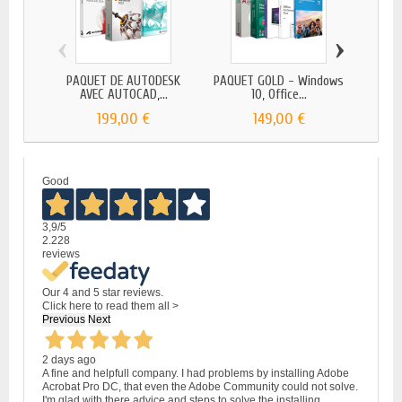
‹
›
PAQUET DE AUTODESK
PAQUET GOLD - Windows
PAQU
AVEC AUTOCAD,...
10, Office...
L
199,00 €
149,00 €
Good
3,9
/5
2.228
reviews
Our 4 and 5 star reviews.
Click here to read them all >
Previous
Next
2 days ago
A fine and helpfull company. I had problems by installing Adobe
Acrobat Pro DC, that even the Adobe Community could not solve.
I'm glad with there advice and steps to solve the installing