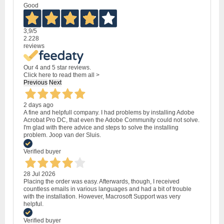
Good
3,9
/5
2.228
reviews
Our 4 and 5 star reviews.
Click here to read them all >
Previous
Next
2 days ago
A fine and helpfull company. I had problems by installing Adobe
Acrobat Pro DC, that even the Adobe Community could not solve.
I'm glad with there advice and steps to solve the installing
problem. Joop van der Sluis.
Verified buyer
28 Jul 2026
Placing the order was easy. Afterwards, though, I received
countless emails in various languages and had a bit of trouble
with the installation. However, Macrosoft Support was very
helpful.
Verified buyer