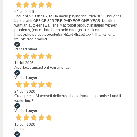
24 Jul 2026
I bought MS Office 2021 to avoid paying for Office 365. I bought a
laptop with OFFICE 365 PRE-PAID FOR ONE YEAR, but did not
want an auto-renewal. The Macrosoft product installed without
problems, (once I had been bold enough to click on
https://photos.app.goo.gl/u5mHi1a6RELpDyxx7 Thanks for a
trouble-free product.
Verified buyer
11 Jul 2026
A perfect transaction! Fair and fast!
Verified buyer
24 Jun 2026
Great price - Macrosoft delivered the software as promised and it
works fine !
Verified buyer
10 Jun 2026
optima