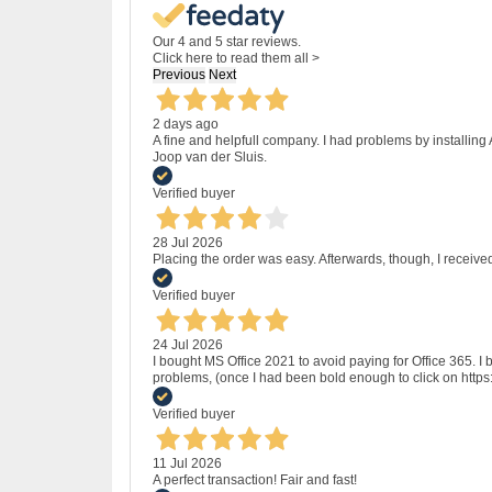
Our 4 and 5 star reviews.
Click here to read them all >
Previous
Next
2 days ago
A fine and helpfull company. I had problems by installing
Joop van der Sluis.
Verified buyer
28 Jul 2026
Placing the order was easy. Afterwards, though, I receive
Verified buyer
24 Jul 2026
I bought MS Office 2021 to avoid paying for Office 365.
problems, (once I had been bold enough to click on http
Verified buyer
11 Jul 2026
A perfect transaction! Fair and fast!