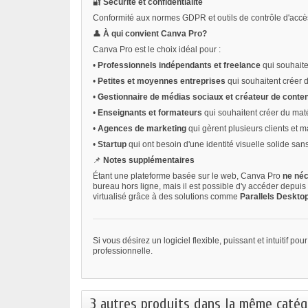
🔐
Sécurité et confidentialité
Conformité aux normes GDPR et outils de contrôle d'accès
👤
À qui convient Canva Pro?
Canva Pro est le choix idéal pour :
•
Professionnels indépendants et freelance
qui souhait
•
Petites et moyennes entreprises
qui souhaitent créer 
•
Gestionnaire de médias sociaux et créateur de conte
•
Enseignants et formateurs
qui souhaitent créer du mat
•
Agences de marketing
qui gèrent plusieurs clients et
•
Startup
qui ont besoin d'une identité visuelle solide sa
📌
Notes supplémentaires
Étant une plateforme basée sur le web, Canva Pro
ne néc
bureau hors ligne, mais il est possible d'y accéder depui
virtualisé grâce à des solutions comme
Parallels Deskto
Si vous désirez un logiciel flexible, puissant et intuitif po
professionnelle.
3 autres produits dans la même catégo