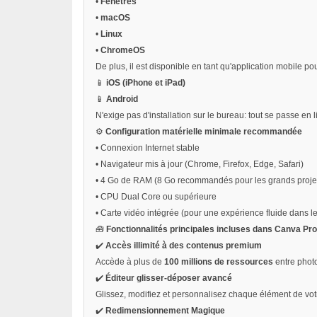
•
Fenêtres
•
macOS
•
Linux
•
ChromeOS
De plus, il est disponible en tant qu'application mobile pou
📱
iOS (iPhone et iPad)
📱
Android
N'exige pas d'installation sur le bureau: tout se passe en 
⚙️
Configuration matérielle minimale recommandée
•
Connexion Internet stable
•
Navigateur mis à jour (Chrome, Firefox, Edge, Safari)
•
4 Go de RAM (8 Go recommandés pour les grands proje
•
CPU Dual Core ou supérieure
•
Carte vidéo intégrée (pour une expérience fluide dans l
🧰
Fonctionnalités principales incluses dans Canva Pro
✔️
Accès illimité à des contenus premium
Accède à plus de
100 millions de ressources
entre photo
✔️
Éditeur glisser-déposer avancé
Glissez, modifiez et personnalisez chaque élément de votr
✔️
Redimensionnement Magique