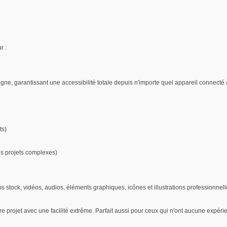
r :
ligne, garantissant une accessibilité totale depuis n'importe quel appareil connecté à
ts)
es projets complexes)
s stock, vidéos, audios, éléments graphiques, icônes et illustrations professionnell
e projet avec une facilité extrême. Parfait aussi pour ceux qui n'ont aucune expéri