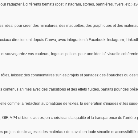
l'adapter à différents formats (post Instagram, stories, bannières, flyers, etc.) ave
s, idéal pour créer des miniatures, des maquettes, des graphiques et des matéria
ciaux directement depuis Canva, avec intégration à Facebook, Instagram, LinkedIn,
et sauvegardez vos couleurs, logos et polices pour une identité visuelle cohérente
 rôles, laissez des commentaires sur les projets et partagez des ébauches ou des t
contenus animés avec des transitions et des effets fluides, parfaits pour des prés
ficielle comme la rédaction automatique de textes, la génération d'images et les sugg
F, MP4 et bien d'autres, en choisissant la qualité et la transparence de l'arrière-
 projets, des images et des matériaux de travail en toute sécurité et accessibilité 