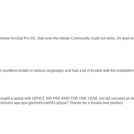
 Adobe Acrobat Pro DC, that even the Adobe Community could not solve. I'm glad wit
d countless emails in various languages and had a bit of trouble with the installati
 I bought a laptop with OFFICE 365 PRE-PAID FOR ONE YEAR, but did not want an au
s://photos.app.goo.gl/u5mHi1a6RELpDyxx7 Thanks for a trouble-free product.