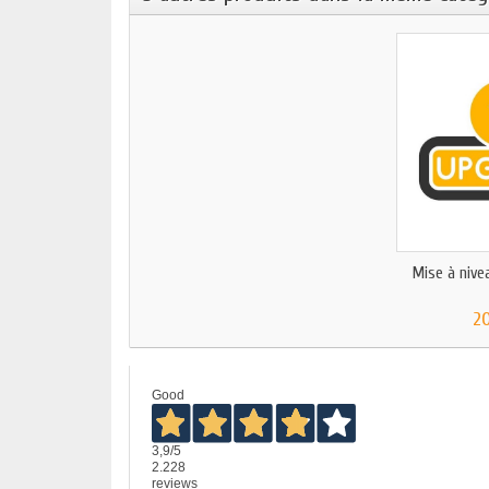
Mise à nivea
2
Good
3,9
/5
2.228
reviews