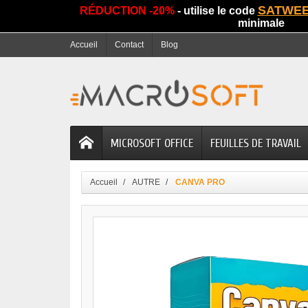
SATWE
RÉDUCTION -20%
- utilise le code
minimale
Accueil
Contact
Blog
MICROSOFT OFFICE
FEUILLES DE TRAVAIL
Accueil
AUTRE
CANVA PRO