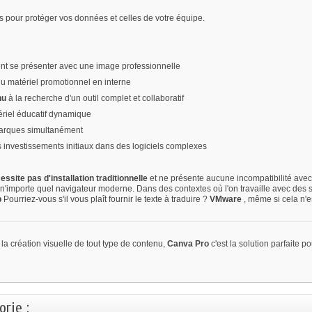
 pour protéger vos données et celles de votre équipe.
ent se présenter avec une image professionnelle
du matériel promotionnel en interne
nu
à la recherche d'un outil complet et collaboratif
ériel éducatif dynamique
 marques simultanément
ns investissements initiaux dans des logiciels complexes
essite pas d'installation traditionnelle
et ne présente aucune incompatibilité avec 
s n'importe quel navigateur moderne. Dans des contextes où l'on travaille avec des
p
Pourriez-vous s'il vous plaît fournir le texte à traduire ?
VMware
, même si cela n'e
ur la création visuelle de tout type de contenu,
Canva Pro
c'est la solution parfaite 
rie :