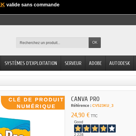
EK
valide sans commande
OK
SYSTÈMES D'EXPLOITATION
SERVEUR
ADOBE
AUTODESK
CANVA PRO
Référence :
CV523KU_3
24,90 €
TTC
Good
2.228