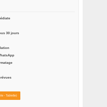
édiate
ous 30 jours
lation
WhatsApp
ormatage
prévues
le - Tablette)