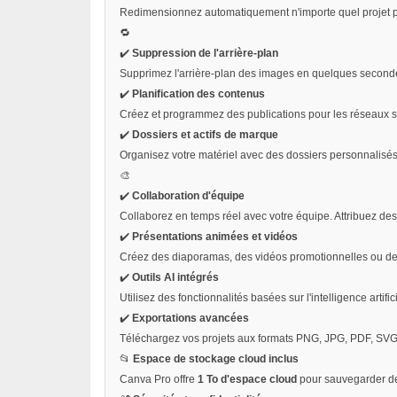
Redimensionnez automatiquement n'importe quel projet pour 
🔁
✔️
Suppression de l'arrière-plan
Supprimez l'arrière-plan des images en quelques seconde
✔️
Planification des contenus
Créez et programmez des publications pour les réseaux so
✔️
Dossiers et actifs de marque
Organisez votre matériel avec des dossiers personnalisés 
🎨
✔️
Collaboration d'équipe
Collaborez en temps réel avec votre équipe. Attribuez des
✔️
Présentations animées et vidéos
Créez des diaporamas, des vidéos promotionnelles ou des 
✔️
Outils AI intégrés
Utilisez des fonctionnalités basées sur l'intelligence arti
✔️
Exportations avancées
Téléchargez vos projets aux formats PNG, JPG, PDF, SVG, GI
📂
Espace de stockage cloud inclus
Canva Pro offre
1 To d'espace cloud
pour sauvegarder des