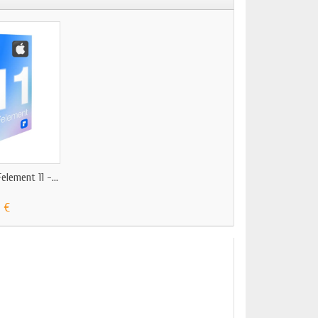
lement 11 -...
 €