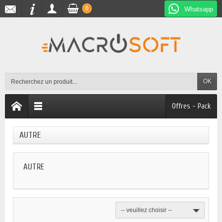
0
Whatsapp
OK
Offres - Pack
AUTRE
AUTRE
-- veuillez choisir --