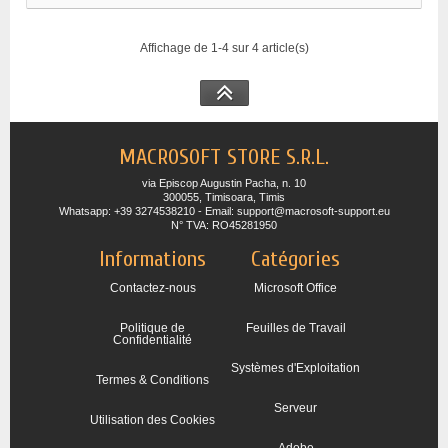
Affichage de 1-4 sur 4 article(s)
MACROSOFT STORE S.R.L.
via Episcop Augustin Pacha, n. 10
300055, Timisoara, Timis
Whatsapp: +39 3274538210 - Email: support@macrosoft-support.eu
N° TVA: RO45281950
Informations
Catégories
Contactez-nous
Microsoft Office
Politique de
Feuilles de Travail
Confidentialité
Systèmes d'Exploitation
Termes & Conditions
Serveur
Utilisation des Cookies