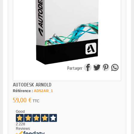
Partager
AUTODESK ARNOLD
Référence :
AD52AR_1
59,00 €
TTC
Good
2.228
Reviews