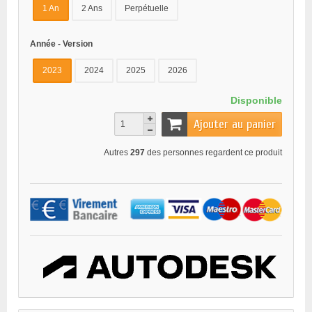
1 An
2 Ans
Perpétuelle
Année - Version
2023
2024
2025
2026
Disponible
Ajouter au panier
Autres
297
des personnes regardent ce produit