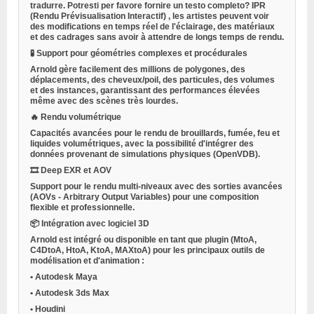
tradurre. Potresti per favore fornire un testo completo?
IPR
(Rendu Prévisualisation Interactif)
, les artistes peuvent voir
des modifications en temps réel de l'éclairage, des matériaux
et des cadrages sans avoir à attendre de longs temps de rendu.
🧪
Support pour géométries complexes et procédurales
Arnold gère facilement des millions de polygones, des
déplacements, des cheveux/poil, des particules, des volumes
et des instances, garantissant des performances élevées
même avec des scènes très lourdes.
🔥
Rendu volumétrique
Capacités avancées pour le rendu de brouillards, fumée, feu et
liquides volumétriques, avec la possibilité d'intégrer des
données provenant de simulations physiques (OpenVDB).
🎞️
Deep EXR et AOV
Support pour le rendu multi-niveaux avec des sorties avancées
(AOVs - Arbitrary Output Variables) pour une composition
flexible et professionnelle.
📦
Intégration avec logiciel 3D
Arnold est intégré ou disponible en tant que plugin (MtoA,
C4DtoA, HtoA, KtoA, MAXtoA) pour les principaux outils de
modélisation et d'animation :
•
Autodesk Maya
•
Autodesk 3ds Max
•
Houdini