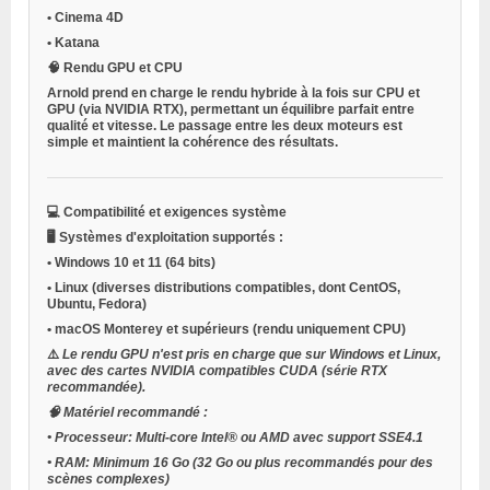
•
Cinema 4D
•
Katana
🧠
Rendu GPU et CPU
Arnold prend en charge le rendu hybride à la fois sur CPU et
GPU (via NVIDIA RTX), permettant un équilibre parfait entre
qualité et vitesse. Le passage entre les deux moteurs est
simple et maintient la cohérence des résultats.
💻
Compatibilité et exigences système
🖥️
Systèmes d'exploitation supportés :
•
Windows 10 et 11 (64 bits)
•
Linux (diverses distributions compatibles, dont CentOS,
Ubuntu, Fedora)
•
macOS Monterey et supérieurs (rendu uniquement CPU)
⚠️
Le rendu GPU n'est pris en charge que sur Windows et Linux,
avec des cartes NVIDIA compatibles CUDA (série RTX
recommandée).
🧠
Matériel recommandé :
•
Processeur:
Multi-core Intel® ou AMD avec support SSE4.1
•
RAM:
Minimum 16 Go (32 Go ou plus recommandés pour des
scènes complexes)