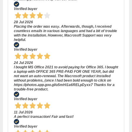
Verified buyer
28 Jul 2026
Placing the order was easy. Afterwards, though, I received
countless emails in various languages and had a bit of trouble
with the installation. However, Macrosoft Support was very
helpful.
Verified buyer
24 Jul 2026
I bought MS Office 2021 to avoid paying for Office 365. I bought
a laptop with OFFICE 365 PRE-PAID FOR ONE YEAR, but did
not want an auto-renewal. The Macrosoft product installed
without problems, (once I had been bold enough to click on
https://photos.app.goo.gl/u5mHi1a6RELpDyxx7 Thanks for a
trouble-free product.
Verified buyer
11 Jul 2026
A perfect transaction! Fair and fast!
Verified buyer