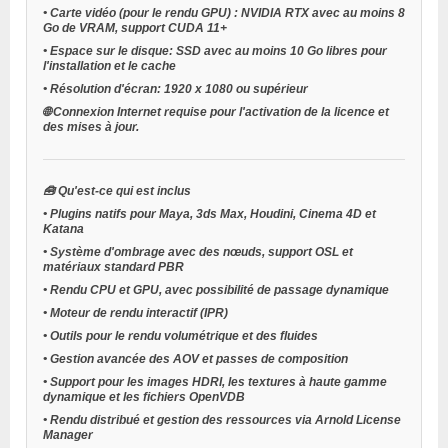
•
Carte vidéo (pour le rendu GPU) :
NVIDIA RTX avec au moins 8
Go de VRAM, support CUDA 11+
•
Espace sur le disque:
SSD avec au moins 10 Go libres pour
l'installation et le cache
•
Résolution d'écran:
1920 x 1080 ou supérieur
🌐
Connexion Internet requise
pour l'activation de la licence et
des mises à jour.
🧰
Qu'est-ce qui est inclus
•
Plugins natifs pour Maya, 3ds Max, Houdini, Cinema 4D et
Katana
•
Système d'ombrage avec des nœuds, support OSL et
matériaux standard PBR
•
Rendu CPU et GPU, avec possibilité de passage dynamique
•
Moteur de rendu interactif (IPR)
•
Outils pour le rendu volumétrique et des fluides
•
Gestion avancée des AOV et passes de composition
•
Support pour les images HDRI, les textures à haute gamme
dynamique et les fichiers OpenVDB
•
Rendu distribué et gestion des ressources via Arnold License
Manager