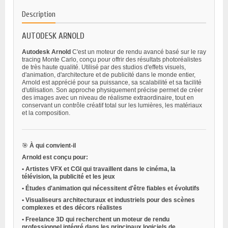
Description
AUTODESK ARNOLD
Autodesk Arnold
C'est un moteur de rendu avancé basé sur le ray
tracing Monte Carlo, conçu pour offrir des résultats photoréalistes
de très haute qualité. Utilisé par des studios d'effets visuels,
d'animation, d'architecture et de publicité dans le monde entier,
Arnold est apprécié pour sa puissance, sa scalabilité et sa facilité
d'utilisation. Son approche physiquement précise permet de créer
des images avec un niveau de réalisme extraordinaire, tout en
conservant un contrôle créatif total sur les lumières, les matériaux
et la composition.
🎯
À qui convient-il
Arnold est conçu pour:
•
Artistes VFX et CGI
qui travaillent dans le cinéma, la
télévision, la publicité et les jeux
•
Études d'animation
qui nécessitent d'être fiables et évolutifs
•
Visualiseurs architecturaux et industriels
pour des scènes
complexes et des décors réalistes
•
Freelance 3D
qui recherchent un moteur de rendu
professionnel intégré dans les principaux logiciels de