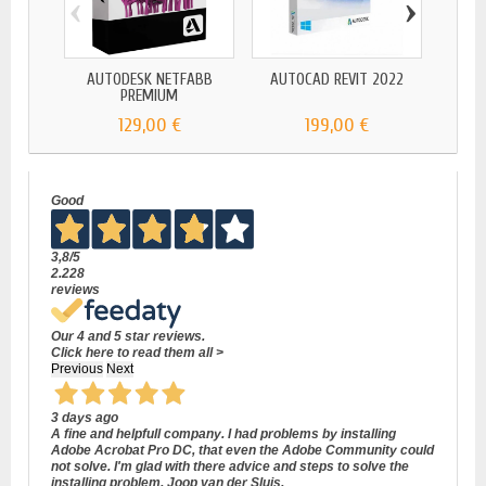
‹
›
AUTODESK NETFABB
AUTOCAD REVIT 2022
A
PREMIUM
129,00 €
199,00 €
Good
3,8
/5
2.228
reviews
Our 4 and 5 star reviews.
Click here to read them all >
Previous
Next
3 days ago
A fine and helpfull company. I had problems by installing
Adobe Acrobat Pro DC, that even the Adobe Community could
not solve. I'm glad with there advice and steps to solve the
installing problem. Joop van der Sluis.