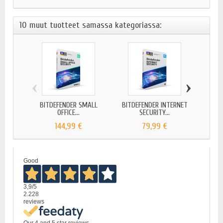
10 muut tuotteet samassa kategoriassa:
‹
›
BITDEFENDER SMALL
BITDEFENDER INTERNET
BITDE
OFFICE...
SECURITY...
144,99 €
79,99 €
Good
3,9
/5
2.228
reviews
Our 4 and 5 star reviews.