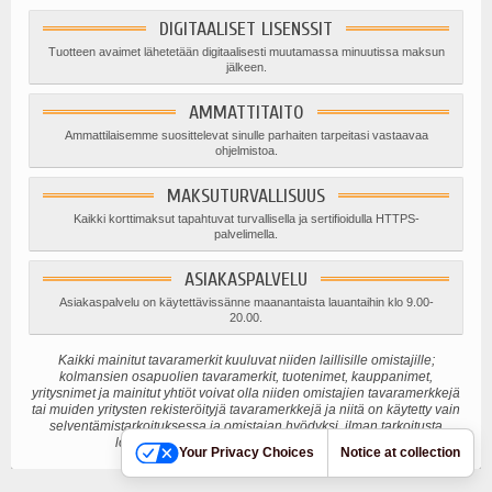
DIGITAALISET LISENSSIT
Tuotteen avaimet lähetetään digitaalisesti muutamassa minuutissa maksun
jälkeen.
AMMATTITAITO
Ammattilaisemme suosittelevat sinulle parhaiten tarpeitasi vastaavaa
ohjelmistoa.
MAKSUTURVALLISUUS
Kaikki korttimaksut tapahtuvat turvallisella ja sertifioidulla HTTPS-
palvelimella.
ASIAKASPALVELU
Asiakaspalvelu on käytettävissänne maanantaista lauantaihin klo 9.00-
20.00.
Kaikki mainitut tavaramerkit kuuluvat niiden laillisille omistajille;
kolmansien osapuolien tavaramerkit, tuotenimet, kauppanimet,
yritysnimet ja mainitut yhtiöt voivat olla niiden omistajien tavaramerkkejä
tai muiden yritysten rekisteröityjä tavaramerkkejä ja niitä on käytetty vain
selventämistarkoituksessa ja omistajan hyödyksi, ilman tarkoitusta
loukata voimassa olevaa tekijänoikeuslakia.
Your Privacy Choices
Notice at collection