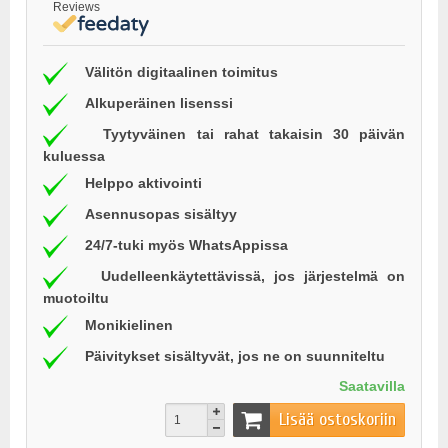
Reviews
Välitön digitaalinen toimitus
Alkuperäinen lisenssi
Tyytyväinen tai rahat takaisin 30 päivän
kuluessa
Helppo aktivointi
Asennusopas sisältyy
24/7-tuki myös WhatsAppissa
Uudelleenkäytettävissä, jos järjestelmä on
muotoiltu
Monikielinen
Päivitykset sisältyvät, jos ne on suunniteltu
Saatavilla
Lisää ostoskoriin