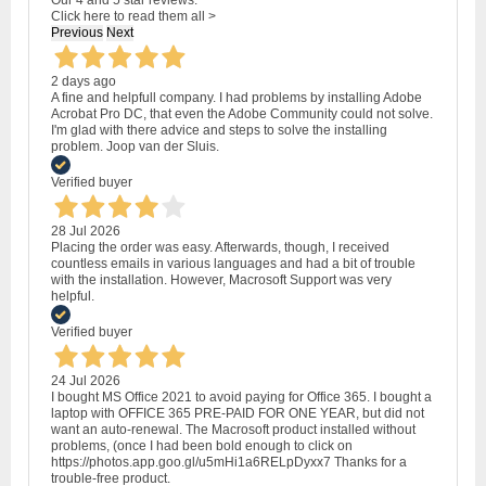
Click here to read them all >
Previous
Next
2 days ago
A fine and helpfull company. I had problems by installing Adobe
Acrobat Pro DC, that even the Adobe Community could not solve.
I'm glad with there advice and steps to solve the installing
problem. Joop van der Sluis.
Verified buyer
28 Jul 2026
Placing the order was easy. Afterwards, though, I received
countless emails in various languages and had a bit of trouble
with the installation. However, Macrosoft Support was very
helpful.
Verified buyer
24 Jul 2026
I bought MS Office 2021 to avoid paying for Office 365. I bought a
laptop with OFFICE 365 PRE-PAID FOR ONE YEAR, but did not
want an auto-renewal. The Macrosoft product installed without
problems, (once I had been bold enough to click on
https://photos.app.goo.gl/u5mHi1a6RELpDyxx7 Thanks for a
trouble-free product.