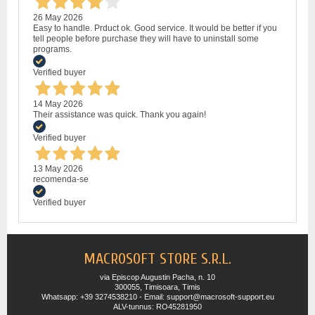
26 May 2026
Easy to handle. Prduct ok. Good service. It would be better if you
tell people before purchase they will have to uninstall some
programs.
Verified buyer
14 May 2026
Their assistance was quick. Thank you again!
Verified buyer
13 May 2026
recomenda-se
Verified buyer
MACROSOFT STORE S.R.L.
via Episcop Augustin Pacha, n. 10
300055, Timisoara, Timis
Whatsapp: +39 3274538210 - Email: support@macrosoft-support.eu
ALV-tunnus: RO45281950