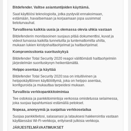
Bitdefender. Valitse asiantuntijoiden käyttämä.
Saat käyttöösi teknologioita, jotka pystyvät ennakoimaan,
estämään, havaitsemaan ja korjaamaan jopa uusimmat
tietoturvauhat.
Turvallisena kaikkia uusia ja olemassa olevia uhkia vastaan
Bitdefenderin monitasoinen suojaus pitää dokumenttisi, kuvat ja
videot turvassa kaikilta tunnetuilta ja tuntemattomilta uhilta,
mukaan lukien kiristyshaittaohjelmat ja haittaohjelmat.
Kompromissitonta suorituskykyä
Bitdefender Total Security 2020 reagoi välittömästi haittaohjelmiin
järjestelmän suorituskyvyn heikentämättä.
Helppo asentaa ja käyttää
Bitdefender Total Security 2020:ssa on intuitiivinen ja
helppokäyttöinen käyttöliittymä, joka on helppo asentaa,
konfiguroida ja mukauttaa tarpeidesi mukaan.
Turvallista verkkopankkitoimintaa
Tee ostoksia ja pankkitoimintoja verkossa omistetussa selaimessa,
joka suojaa tapahtumiasi estämällä petokset.
Nopeaa, anonyymiä ja suojattua verkkoselailua
Suojaa pankkitietosi, salasanasi ja latauksesi hakkerointia vastaan
käyttäessäsi Wi-Fi-verkkoja, erityisesti julkisia verkkoja.
JÄRJESTELMÄVAATIMUKSET