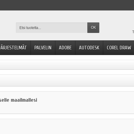
OK
T
JÄRJESTELMÄT
PALVELIN
ADOBE
AUTODESK
COREL DRAW
elle maailmallesi