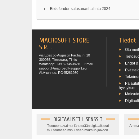
Bitdefender-salasananhallinta 2024
MACROSOFT STORE
Tiedot
S.R.L.
Ota meih
via Episcop Augustin Pacha, n. 10
Tietosuo
300055, Timisoara, Timis
Ehdot &
Whatsapp: +39 3274538210 - Email:
support@macrosoft-support.eu
Evästeid
ALV-tunnus: RO45281950
Tekninen
Palautuk
hyvitykset
Maksuta
Digitaal
DIGITAALISET LISENSSIT
Tuotteen avaimet lähetetään digitaalisesti
Ammatt
muutamassa minuutissa maksun jälkeen.