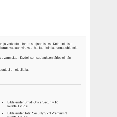
etojen ja verkkotoiminnan suojaamiseksi. Keinotekoisen
llisuus
vastaan viruksia, haittaohjelmia, lunnasohjelmia,
us
, varmistaen täydellisen suojauksen järjestelmän
suutesi on etusijalla.
a
Bitdefender Small Office Security 10
laitetta 1 vuosi
Bitdefender Total Security VPN Premium 3