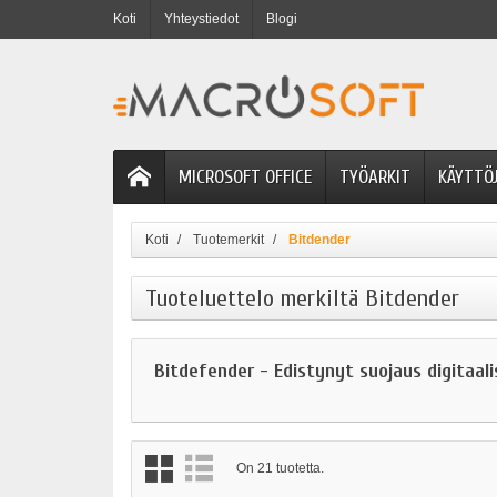
Koti
Yhteystiedot
Blogi
MICROSOFT OFFICE
TYÖARKIT
KÄYTTÖ
Koti
Tuotemerkit
Bitdender
Tuoteluettelo merkiltä Bitdender
Bitdefender - Edistynyt suojaus digitaalis
On 21 tuotetta.