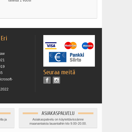
laitetta 1 vuosi
 Eri
raw
021
019
Seuraa meitä
65
icrosoft-
n 2022
ASIAKASPALVELU
lla ja
Asiakaspalvelu on käytettävissänne
maanantaista lauantaihin klo 9.00-20.00.