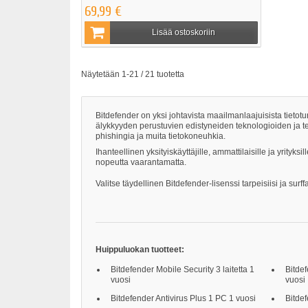
69,99 €
Lisää ostoskoriin
Näytetään 1-21 / 21 tuotetta
Bitdefender on yksi johtavista maailmanlaajuisista tietotu
älykkyyden perustuvien edistyneiden teknologioiden ja t
phishingia ja muita tietokoneuhkia.
Ihanteellinen yksityiskäyttäjille, ammattilaisille ja yrityks
nopeutta vaarantamatta.
Valitse täydellinen Bitdefender-lisenssi tarpeisiisi ja sur
Huippuluokan tuotteet:
Bitdefender Mobile Security 3 laitetta 1
Bitdef
vuosi
vuosi
Bitdefender Antivirus Plus 1 PC 1 vuosi
Bitdef