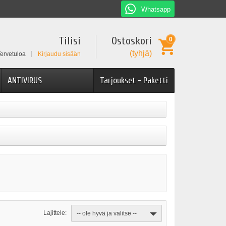
Whatsapp
Tilisi
Ostoskori
0
(tyhjä)
ervetuloa
Kirjaudu sisään
ANTIVIRUS
Tarjoukset - Paketti
Lajittele:
-- ole hyvä ja valitse --