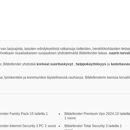
rvan tarjoajista, tarjoten edistyksellisiä ratkaisuja laitteiden, henkilökohtaisten ti
ehokkaan reaaliaikaisen suojauksen yhdistelmällä Bitdefender takaa.
suurin turva
ille, Bitdefender yhdistää
korkeat suorituskyvyt
,
helppokäyttöisyys
ja
luotettavu
ffaa, työskentele ja kommunikoi täydellisessä rauhassa. Bitdefenderin kanssa turvalli
ender Family Pack 15 laitetta 1
Bitdefender Premium Vpn 2024 10 laitett
1 vuosi
ender Internet Security 3 PC 1 vuosi
Bitdefender Total Security 3 laitetta 1