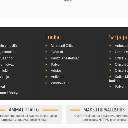
vuosi
Luokat
Sarja ja
in yhteyttä
Microsoft Office
Autocad
jailmoitus
Työarkit
Corel D
 Säännöt
Käyttöjärjestelmät
Office 2
en käyttö
Palvelin
Office 2
 tuki
Adobe
Office 3
set ja
Antivirus
Kaikki M
tuotteet
Windows 11
vat
Palveli
inen Lähetys
AMMATTITAITO
MAKSUTURVALLISUUS
ilaisemme suosittelevat sinulle parhaiten
Kaikki korttimaksut tapahtuvat turvallise
tarpeitasi vastaavaa ohjelmistoa.
sertifioidulla HTTPS-palvelimella.