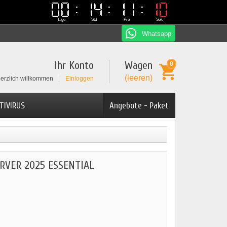
00
00
14
14
11
11
10
10
Tage
Std
Pro
Sek
Whatsapp
Ihr Konto
Wagen
0
(leeren)
erzlich willkommen
Einloggen
TIVIRUS
Angebote - Paket
RVER 2025 ESSENTIAL