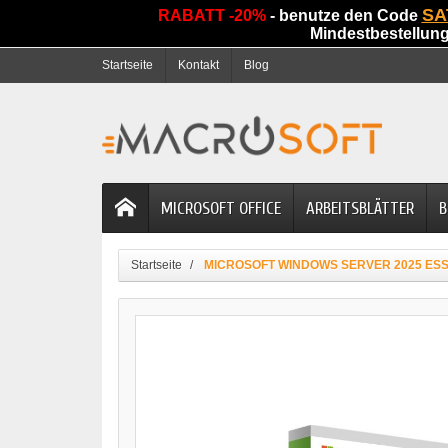
SA
RABATT -20%
- benutze den Code
Mindestbestellun
Startseite
Kontakt
Blog
MICROSOFT OFFICE
ARBEITSBLÄTTER
B
Startseite
MICROSOFT WINDOWS SERVER 2025 ESS