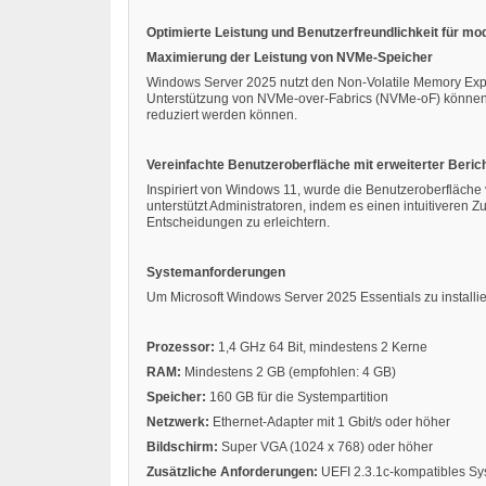
Optimierte Leistung und Benutzerfreundlichkeit für m
Maximierung der Leistung von NVMe-Speicher
Windows Server 2025 nutzt den Non-Volatile Memory Expre
Unterstützung von NVMe-over-Fabrics (NVMe-oF) können 
reduziert werden können.
Vereinfachte Benutzeroberfläche mit erweiterter Beric
Inspiriert von Windows 11, wurde die Benutzeroberfläche
unterstützt Administratoren, indem es einen intuitiveren 
Entscheidungen zu erleichtern.
Systemanforderungen
Um Microsoft Windows Server 2025 Essentials zu installier
Prozessor:
1,4 GHz 64 Bit, mindestens 2 Kerne
RAM:
Mindestens 2 GB (empfohlen: 4 GB)
Speicher:
160 GB für die Systempartition
Netzwerk:
Ethernet-Adapter mit 1 Gbit/s oder höher
Bildschirm:
Super VGA (1024 x 768) oder höher
Zusätzliche Anforderungen:
UEFI 2.3.1c-kompatibles Sy