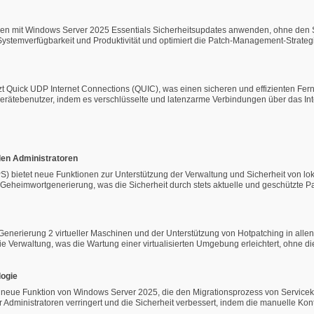
ren mit Windows Server 2025 Essentials Sicherheitsupdates anwenden, ohne den Se
 Systemverfügbarkeit und Produktivität und optimiert die Patch-Management-Strateg
zt Quick UDP Internet Connections (QUIC), was einen sicheren und effizienten Fernz
erätebenutzer, indem es verschlüsselte und latenzarme Verbindungen über das Inte
len Administratoren
 bietet neue Funktionen zur Unterstützung der Verwaltung und Sicherheit von loka
eheimwortgenerierung, was die Sicherheit durch stets aktuelle und geschützte Pa
nerierung 2 virtueller Maschinen und der Unterstützung von Hotpatching in allen 
e Verwaltung, was die Wartung einer virtualisierten Umgebung erleichtert, ohne di
ogie
neue Funktion von Windows Server 2025, die den Migrationsprozess von Serviceko
Administratoren verringert und die Sicherheit verbessert, indem die manuelle Kont