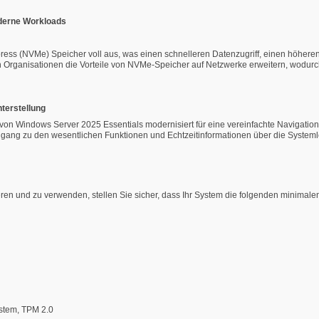
oderne Workloads
ss (NVMe) Speicher voll aus, was einen schnelleren Datenzugriff, einen höheren 
Organisationen die Vorteile von NVMe-Speicher auf Netzwerke erweitern, wodurc
hterstellung
 von Windows Server 2025 Essentials modernisiert für eine vereinfachte Navigatio
Zugang zu den wesentlichen Funktionen und Echtzeitinformationen über die Systemle
en und zu verwenden, stellen Sie sicher, dass Ihr System die folgenden minimalen 
stem, TPM 2.0