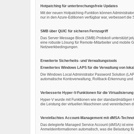
Hotpatching für unterbrechungsfreie Updates
Mit der neuen Hotpatching-Funktion können Administrato
nur in den Azure-Editionen verfügbar war, verbessert die
SMB über QUIC für sicheren Fernzugriff
Das Server Message Block (SMB) Protokoll unterstützt jet
eine robuste Lösung für Remote-Mitarbeiter und mobile G
Netzwerkbedingungen.
Erweiterte Sicherheits- und Verwaltungstools
Erweitertes Windows LAPS für die Verwaltung von loka
Die Windows Local Administrator Password Solution (LAPS)
automatische Kontoverwaltung, Rollback-Erkennung und G
Verbesserte Hyper-V-Funktionen für die Virtualisierung
Hyper-V wurde mit Funktionen wie der standardmäßigen Ge
die Leistung der virtuellen Maschinen und vereinfachen di
Vereinfachtes Account-Management mit dMSA-Technol
Das delegierte Managed Service Account (dMSA) ist eine 
Anmeldeinformationen automatisch, was die Belastung für 