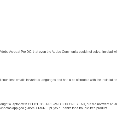
 Adobe Acrobat Pro DC, that even the Adobe Community could not solve. I'm glad wit
d countless emails in various languages and had a bit of trouble with the installati
 I bought a laptop with OFFICE 365 PRE-PAID FOR ONE YEAR, but did not want an au
s://photos.app.goo.gl/u5mHi1a6RELpDyxx7 Thanks for a trouble-free product.