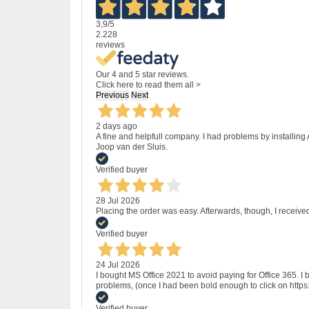
3,9
/5
2.228
reviews
Our 4 and 5 star reviews.
Click here to read them all >
Previous
Next
2 days ago
A fine and helpfull company. I had problems by installing
Joop van der Sluis.
Verified buyer
28 Jul 2026
Placing the order was easy. Afterwards, though, I receive
Verified buyer
24 Jul 2026
I bought MS Office 2021 to avoid paying for Office 365.
problems, (once I had been bold enough to click on http
Verified buyer