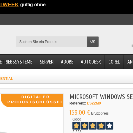
TWEEK
gültig ohne
g
OK
H
ETRIEBSSYSTEME
SERVER
ADOBE
AUTODESK
COREL
AN
ENTIAL
MICROSOFT WINDOWS SE
Referenz:
ES22M0
159,00 €
Bruttopreis
Good
2.228