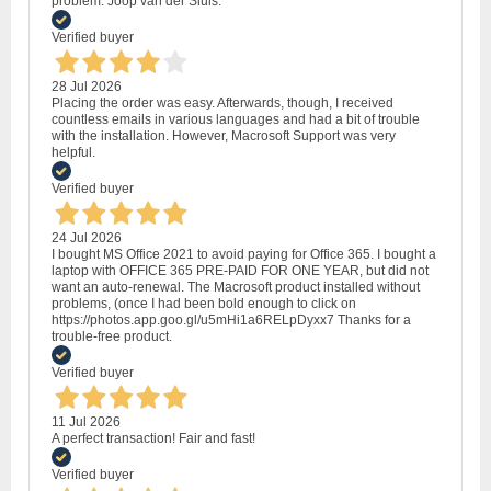
problem. Joop van der Sluis.
Verified buyer
28 Jul 2026
Placing the order was easy. Afterwards, though, I received
countless emails in various languages and had a bit of trouble
with the installation. However, Macrosoft Support was very
helpful.
Verified buyer
24 Jul 2026
I bought MS Office 2021 to avoid paying for Office 365. I bought a
laptop with OFFICE 365 PRE-PAID FOR ONE YEAR, but did not
want an auto-renewal. The Macrosoft product installed without
problems, (once I had been bold enough to click on
https://photos.app.goo.gl/u5mHi1a6RELpDyxx7 Thanks for a
trouble-free product.
Verified buyer
11 Jul 2026
A perfect transaction! Fair and fast!
Verified buyer