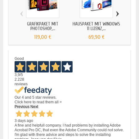
‹
›
GRAFIKPAKET MIT
HAUSPAKET MIT WINDOWS
GOL
PHOTOSHOP,...
11 LIZENZ,...
119,00 €
69,90 €
Good
3,9
/5
2.228
reviews
Our 4 and 5 star reviews.
Click here to read them all >
Previous
Next
3 days ago
A fine and helpfull company. I had problems by installing Adobe
Acrobat Pro DC, that even the Adobe Community could not solve.
I'm glad with there advice and steps to solve the installing