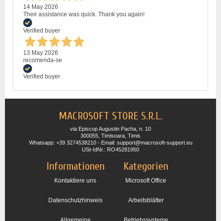
14 May 2026
Their assistance was quick. Thank you again!
Verified buyer
13 May 2026
recomenda-se
Verified buyer
MACROSOFT STORE S.R.L.
via Episcop Augustin Pacha, n. 10
300055, Timisoara, Timis
Whatsapp: +39 3274538210 - Email: support@macrosoft-support.eu
USt-IdNr.: RO45281950
Informationen
Kategorien
Kontaktiere uns
Microsoft Office
Datenschutzhinweis
Arbeitsblätter
Allgemeine
Betriebssysteme