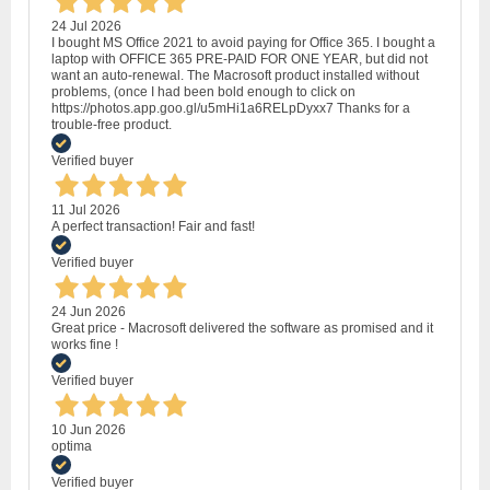
24 Jul 2026
I bought MS Office 2021 to avoid paying for Office 365. I bought a
laptop with OFFICE 365 PRE-PAID FOR ONE YEAR, but did not
want an auto-renewal. The Macrosoft product installed without
problems, (once I had been bold enough to click on
https://photos.app.goo.gl/u5mHi1a6RELpDyxx7 Thanks for a
trouble-free product.
Verified buyer
11 Jul 2026
A perfect transaction! Fair and fast!
Verified buyer
24 Jun 2026
Great price - Macrosoft delivered the software as promised and it
works fine !
Verified buyer
10 Jun 2026
optima
Verified buyer