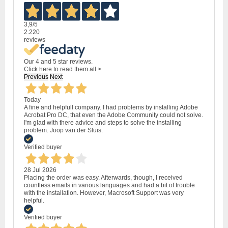
3,9
/5
2.220
reviews
Our 4 and 5 star reviews.
Click here to read them all >
Previous
Next
Today
A fine and helpfull company. I had problems by installing Adobe
Acrobat Pro DC, that even the Adobe Community could not solve.
I'm glad with there advice and steps to solve the installing
problem. Joop van der Sluis.
Verified buyer
28 Jul 2026
Placing the order was easy. Afterwards, though, I received
countless emails in various languages and had a bit of trouble
with the installation. However, Macrosoft Support was very
helpful.
Verified buyer