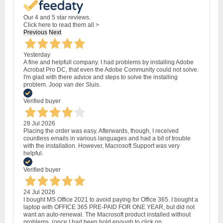
Our 4 and 5 star reviews.
Click here to read them all >
Previous
Next
Yesterday
A fine and helpfull company. I had problems by installing Adobe
Acrobat Pro DC, that even the Adobe Community could not solve.
I'm glad with there advice and steps to solve the installing
problem. Joop van der Sluis.
Verified buyer
28 Jul 2026
Placing the order was easy. Afterwards, though, I received
countless emails in various languages and had a bit of trouble
with the installation. However, Macrosoft Support was very
helpful.
Verified buyer
24 Jul 2026
I bought MS Office 2021 to avoid paying for Office 365. I bought a
laptop with OFFICE 365 PRE-PAID FOR ONE YEAR, but did not
want an auto-renewal. The Macrosoft product installed without
problems, (once I had been bold enough to click on