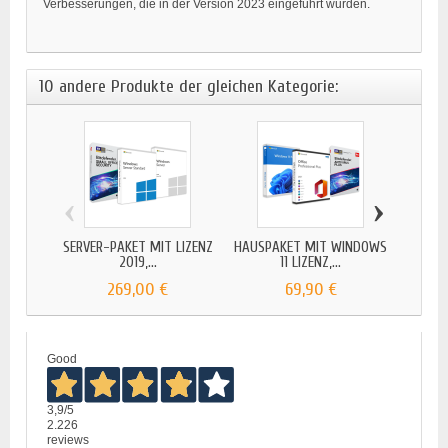
Verbesserungen, die in der Version 2023 eingeführt wurden.
10 andere Produkte der gleichen Kategorie:
‹
›
SERVER-PAKET MIT LIZENZ
HAUSPAKET MIT WINDOWS
GOL
2019,...
11 LIZENZ,...
269,00 €
69,90 €
Good
3,9
/5
2.226
reviews