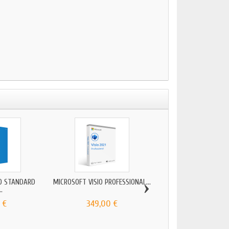
›
IO STANDARD
MICROSOFT VISIO PROFESSIONAL...
MICROSOFT VISIO S
..
2010...
 €
349,00 €
34,90 €