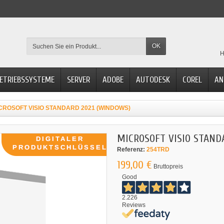
OK
H
ETRIEBSSYSTEME
SERVER
ADOBE
AUTODESK
COREL
AN
CROSOFT VISIO STANDARD 2021 (WINDOWS)
MICROSOFT VISIO STAND
Referenz:
254TRD
199,00 €
Bruttopreis
Good
2.226
Reviews