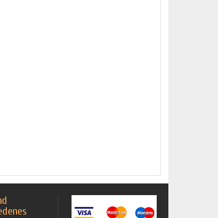
nd
edenes