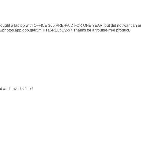
 I bought a laptop with OFFICE 365 PRE-PAID FOR ONE YEAR, but did not want an au
s://photos.app.goo.gl/u5mHi1a6RELpDyxx7 Thanks for a trouble-free product.
 and it works fine !