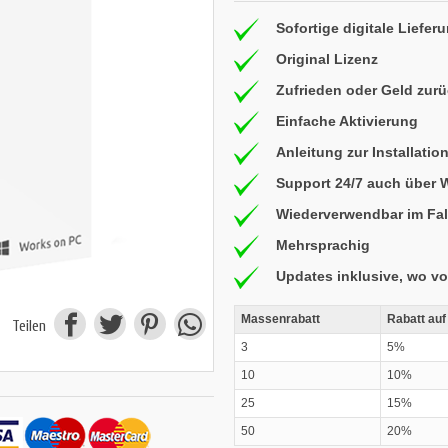
Sofortige digitale Liefer
Original Lizenz
Zufrieden oder Geld zur
Einfache Aktivierung
Anleitung zur Installatio
Support 24/7 auch über
Wiederverwendbar im Fal
Mehrsprachig
Updates inklusive, wo v
Massenrabatt
Rabatt auf
Teilen
3
5%
10
10%
25
15%
50
20%