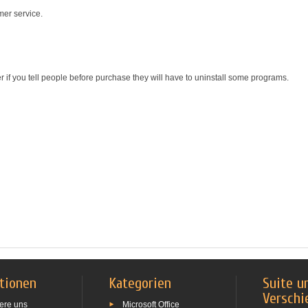
mer service.
r if you tell people before purchase they will have to uninstall some programs.
tionen
Kategorien
Suite u
Verschi
ere uns
Microsoft Office