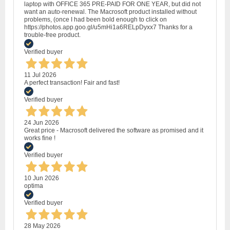
laptop with OFFICE 365 PRE-PAID FOR ONE YEAR, but did not
want an auto-renewal. The Macrosoft product installed without
problems, (once I had been bold enough to click on
https://photos.app.goo.gl/u5mHi1a6RELpDyxx7 Thanks for a
trouble-free product.
Verified buyer
11 Jul 2026
A perfect transaction! Fair and fast!
Verified buyer
24 Jun 2026
Great price - Macrosoft delivered the software as promised and it
works fine !
Verified buyer
10 Jun 2026
optima
Verified buyer
28 May 2026