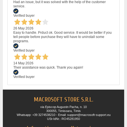
Had an issue, but it was solved with the help of the customer
service.
Verified buyer
26 May 2026
Easy to handle. Prduct ok. Good service. It would be better if you
tell people before purchase they will have to uninstall some
programs.
Verified buyer
14 May 2026
Their assistance was quick. Thank you again!
Verified buyer
MACROSOFT STORE S.R.L.
via Episcop Augustin Pacha, n. 10
300055, Timisoara, Timis
Whatsapp: +39 3274538210 - Email: support@macrosoft-support.eu
USt-IdNr.: RO45281950