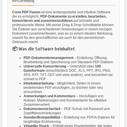
Beschreibung
Corel PDF Fusion
ist eine leistungsstarke und intuitive Software,
die es ermöglicht,
PDF-Dokumente zu erstellen, bearbeiten,
konvertieren und zusammenzuführen
auf schnelle und
professionelle Weise. Mit seiner Drag & Drop-Schnittstelle können
Sie Dateien aus verschiedenen Anwendungen in einem einzigen
Dokument zusammenfassen, was es zu einem idealen Werkzeug
sowohl für den geschäftlichen als auch für den persönlichen
Gebrauch macht.
📦 Was die Software beinhaltet
PDF-Dokumentenmanagement
– Erstellung, Öffnung,
Bearbeitung und Speicherung von Standard-PDF-Dateien.
Universelle Konvertierung
– Unterstützt über
100
Dateiformate
(einschließlich DOC, XLS, PPT, JPG, PNG,
XPS, RTF, TXT, ODT und viele andere), und konvertiert sie
schnell in PDF.
Inhaltsbearbeitung
– Möglichkeit, Seiten in einem
bestehenden PDF einzufügen, zu löschen oder neu
anzuordnen.
Anmerkungen und Kommentare
– Hinzufügen von
Notizen, Markierungen und Kommentaren für effektive
Zusammenarbeit.
Dokumentensicherheit
– PDF-Schutz mit Passwort und
Zugriffsbeschränkungen.
Standardkompatibilität
– Erstellung von PDF/A-Dateien für
langfristige Archivierung.
Virtueller Druck
– Enthält einen Druckertreiber, der jedes