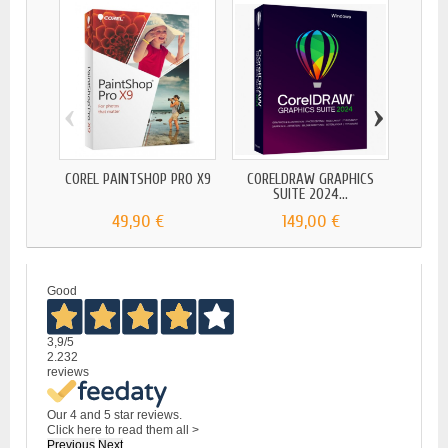
‹
›
COREL
COREL PAINTSHOP PRO X9
CORELDRAW GRAPHICS
SUITE 2024...
49,90 €
149,00 €
Good
3,9
/5
2.232
reviews
Our 4 and 5 star reviews.
Click here to read them all >
Previous
Next