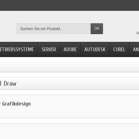
OK
H
ETRIEBSSYSTEME
SERVER
ADOBE
AUTODESK
COREL
AN
l Draw
r Grafikdesign