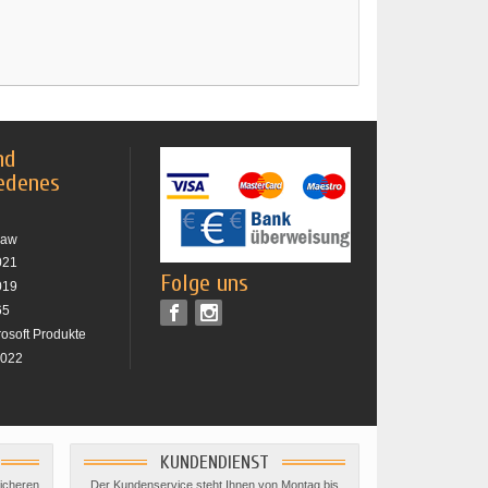
nd
edenes
raw
021
Folge uns
019
65
rosoft Produkte
2022
KUNDENDIENST
sicheren
Der Kundenservice steht Ihnen von Montag bis