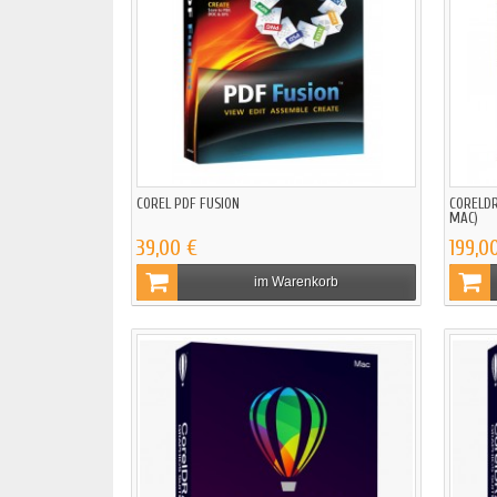
COREL PDF FUSION
CORELDR
MAC)
39,00 €
199,0
im Warenkorb