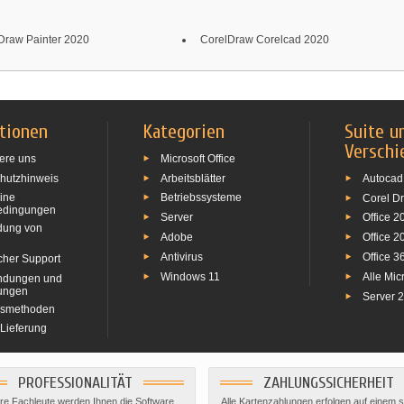
Draw Painter 2020
CorelDraw Corelcad 2020
tionen
Kategorien
Suite u
Verschi
ere uns
Microsoft Office
hutzhinweis
Arbeitsblätter
Autocad
ine
Betriebssysteme
Corel D
edingungen
Server
Office 2
dung von
Adobe
Office 2
Antivirus
Office 3
cher Support
Windows 11
Alle Mic
ndungen und
tungen
Server 
gsmethoden
 Lieferung
PROFESSIONALITÄT
ZAHLUNGSSICHERHEIT
re Fachleute werden Ihnen die Software
Alle Kartenzahlungen erfolgen auf einem 