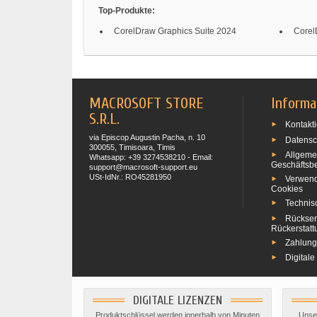
Top-Produkte:
CorelDraw Graphics Suite 2024
Corel
MACROSOFT STORE
Informa
S.R.L.
Kontakti
via Episcop Augustin Pacha, n. 10
Datensc
300055, Timisoara, Timis
Allgeme
Whatsapp: +39 3274538210 - Email:
Geschäftsb
support@macrosoft-support.eu
USt-IdNr.: RO45281950
Verwen
Cookies
Technis
Rückse
Rückerstat
Zahlun
Digitale
DIGITALE LIZENZEN
Produktschlüssel werden innerhalb von Minuten
Unse