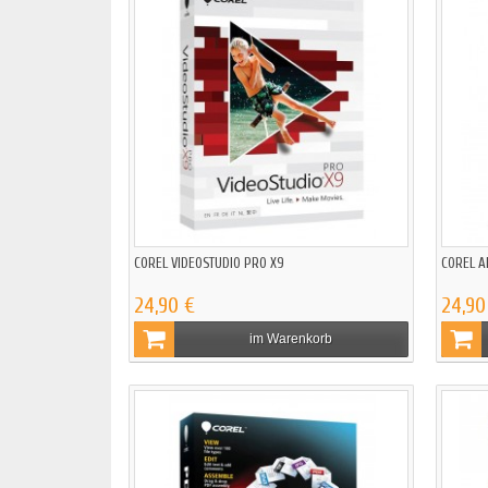
COREL VIDEOSTUDIO PRO X9
COREL A
24,90 €
24,90
im Warenkorb