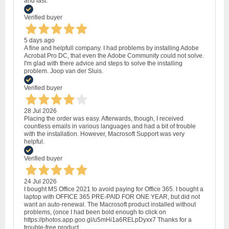
and fast.
Verified buyer
5 days ago
A fine and helpfull company. I had problems by installing Adobe
Acrobat Pro DC, that even the Adobe Community could not solve.
I'm glad with there advice and steps to solve the installing
problem. Joop van der Sluis.
Verified buyer
28 Jul 2026
Placing the order was easy. Afterwards, though, I received
countless emails in various languages and had a bit of trouble
with the installation. However, Macrosoft Support was very
helpful.
Verified buyer
24 Jul 2026
I bought MS Office 2021 to avoid paying for Office 365. I bought a
laptop with OFFICE 365 PRE-PAID FOR ONE YEAR, but did not
want an auto-renewal. The Macrosoft product installed without
problems, (once I had been bold enough to click on
https://photos.app.goo.gl/u5mHi1a6RELpDyxx7 Thanks for a
trouble-free product.