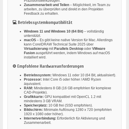
Präzisionswerkzeugen.
Zusammenarbeit und Teilen
– Möglichkeit, im Team zu
arbeiten, zu überprüfen und direkt in den Projekten
Feedback zu erhalten.
💻 Betriebssystemkompatibilität
Windows 11 und Windows 10 (64 Bit)
– vollständig
unterstützt.
macOS
– Es gibt keine native Version für Mac. Allerdings
kann CorelDRAW Technical Suite 2025 über
Virtualisierung
mit
Parallels Desktop
oder
VMware
Fusion
ausgeführt werden, indem Windows auf macOS
installiert wird.
⚙️ Empfohlene Hardwareanforderungen
Betriebssystem:
Windows 11 oder 10 (64 Bit, aktualisiert).
Prozessor:
Intel Core i5 oder höher / AMD Ryzen
äquivalent.
RAM:
Mindestens 8 GB (16 GB empfohlen für komplexe
CAD-Projekte).
Grafikkarte:
GPU kompatibel mit OpenCL 1.2 mit
mindestens 3 GB VRAM.
Speicherplatz:
10 GB frei (SSD empfohlen).
Bildschirm:
Minimale Auflösung 1280 x 720 (empfohlen
1920 x 1080 oder höher).
Internetverbindung:
Erforderlich für Aktivierung und
Zusammenarbeit.