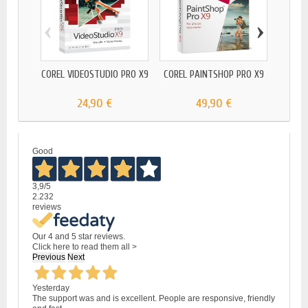
‹
›
COREL VIDEOSTUDIO PRO X9
COREL PAINTSHOP PRO X9
CORE
24,90 €
49,90 €
Good
3,9
/5
2.232
reviews
Our 4 and 5 star reviews.
Click here to read them all >
Previous
Next
Yesterday
The support was and is excellent. People are responsive, friendly