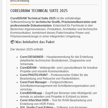
Beschreibung
CORELDRAW TECHNICAL SUITE 2025
CorelDRAW Technical Suite 2025
ist die vollständige
Softwarelösung für
technische Grafik, Präzisionsillustration und
professionelle Dokumentation
. Entwickelt für Fachleute in den
Bereichen Ingenieurwesen, Produktion, Architektur und technische
Kommunikation, kombiniert dieses Paket kreative Power und
Präzisionswerkzeuge in einer integrierten Umgebung.
📦 Was beinhaltet das Paket
Die Version 2025 enthält:
Corel DESIGNER
– Hauptanwendung für die Erstellung
detaillierter technischer Illustrationen, Diagramme und
Schemata.
CorelDRAW
– Vektorgrafik- und Layoutsoftware für kreative
Projekte und visuelle Kommunikation.
Corel PHOTO-PAINT
– Professioneller Editor für die
Bearbeitung und Retusche von Rasterbildern.
Corel Font Manager
– Fortgeschrittenes
Schriftartenmanagement mit Schriftartenorganisation und -
vorschau.
CorelDRAW.app
– Zugriff per Browser oder Mobilgerät, um
remote zu arbeiten und Projekte in Echtzeit zu teilen.
Corel AfterShot HDR
– Tool für RAW-Bearbeitung und
Erstellung von HDR-Fotos.
XVL Studio Corel Edition
– Software zum Anzeigen,