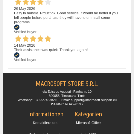
26 May 2026
Easy to handle. Prduct ok. Good service. It would be better if you
tell people before purchase they will have to uninstall some
programs.
Verified buyer
14 May 2026
Their assistance was quick. Thank you again!
Verified buyer
MACROSOFT STORE S.R.L.
via Episcop Augustin Pacha, n. 10
300055, Timisoara, Timis
Whatsapp: +39 3274538210 - Email: support@macrosoft-support.eu
USt-IdNr.: RO45281950
Informationen
Kategorien
Kontaktiere uns
Microsoft Office