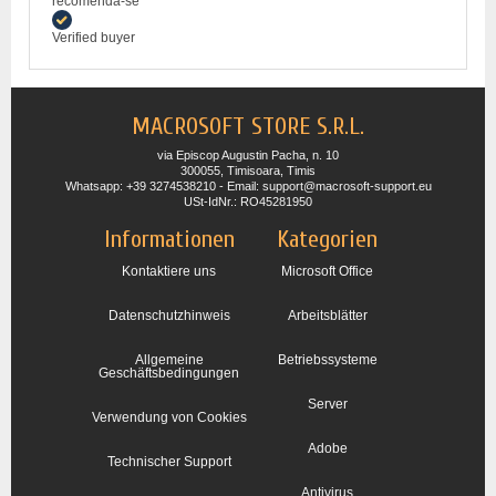
recomenda-se
Verified buyer
MACROSOFT STORE S.R.L.
via Episcop Augustin Pacha, n. 10
300055, Timisoara, Timis
Whatsapp: +39 3274538210 - Email: support@macrosoft-support.eu
USt-IdNr.: RO45281950
Informationen
Kategorien
Kontaktiere uns
Microsoft Office
Datenschutzhinweis
Arbeitsblätter
Allgemeine
Betriebssysteme
Geschäftsbedingungen
Server
Verwendung von Cookies
Adobe
Technischer Support
Antivirus