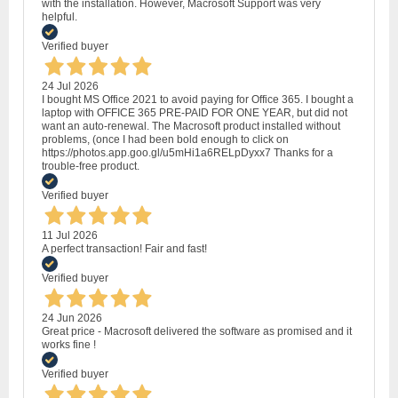
with the installation. However, Macrosoft Support was very
helpful.
Verified buyer
24 Jul 2026
I bought MS Office 2021 to avoid paying for Office 365. I bought a
laptop with OFFICE 365 PRE-PAID FOR ONE YEAR, but did not
want an auto-renewal. The Macrosoft product installed without
problems, (once I had been bold enough to click on
https://photos.app.goo.gl/u5mHi1a6RELpDyxx7 Thanks for a
trouble-free product.
Verified buyer
11 Jul 2026
A perfect transaction! Fair and fast!
Verified buyer
24 Jun 2026
Great price - Macrosoft delivered the software as promised and it
works fine !
Verified buyer