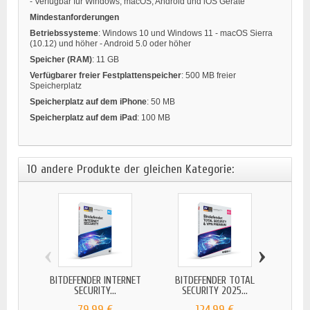
- Verfügbar für Windows, macOS, Android und iOS Geräte
Mindestanforderungen
Betriebssysteme
: Windows 10 und Windows 11 - macOS Sierra
(10.12) und höher - Android 5.0 oder höher
Speicher (RAM)
: 11 GB
Verfügbarer freier Festplattenspeicher
: 500 MB freier
Speicherplatz
Speicherplatz auf dem iPhone
: 50 MB
Speicherplatz auf dem iPad
: 100 MB
10 andere Produkte der gleichen Kategorie:
‹
›
BITDEFENDER INTERNET
BITDEFENDER TOTAL
BIT
SECURITY...
SECURITY 2025...
SE
79,99 €
124,99 €