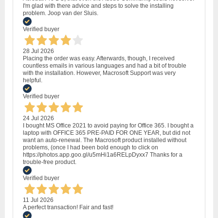
I'm glad with there advice and steps to solve the installing
problem. Joop van der Sluis.
Verified buyer
28 Jul 2026
Placing the order was easy. Afterwards, though, I received
countless emails in various languages and had a bit of trouble
with the installation. However, Macrosoft Support was very
helpful.
Verified buyer
24 Jul 2026
I bought MS Office 2021 to avoid paying for Office 365. I bought a
laptop with OFFICE 365 PRE-PAID FOR ONE YEAR, but did not
want an auto-renewal. The Macrosoft product installed without
problems, (once I had been bold enough to click on
https://photos.app.goo.gl/u5mHi1a6RELpDyxx7 Thanks for a
trouble-free product.
Verified buyer
11 Jul 2026
A perfect transaction! Fair and fast!