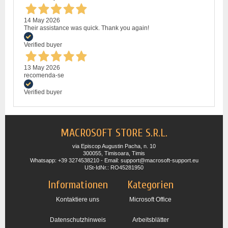
14 May 2026
Their assistance was quick. Thank you again!
Verified buyer
13 May 2026
recomenda-se
Verified buyer
MACROSOFT STORE S.R.L.
via Episcop Augustin Pacha, n. 10
300055, Timisoara, Timis
Whatsapp: +39 3274538210 - Email: support@macrosoft-support.eu
USt-IdNr.: RO45281950
Informationen
Kategorien
Kontaktiere uns
Microsoft Office
Datenschutzhinweis
Arbeitsblätter