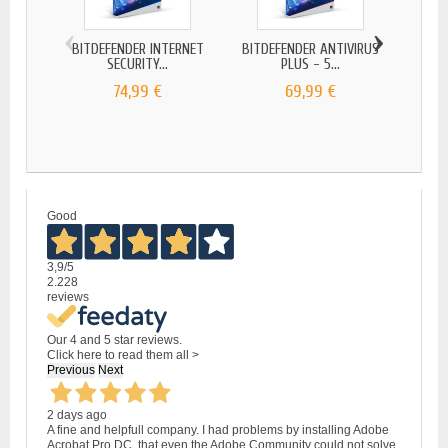
‹
›
BITDEFENDER INTERNET
BITDEFENDER ANTIVIRUS
BITDE
SECURITY...
PLUS - 5...
74,99 €
69,99 €
Good
3,9
/5
2.228
reviews
Our 4 and 5 star reviews.
Click here to read them all >
Previous
Next
2 days ago
A fine and helpfull company. I had problems by installing Adobe
Acrobat Pro DC, that even the Adobe Community could not solve.