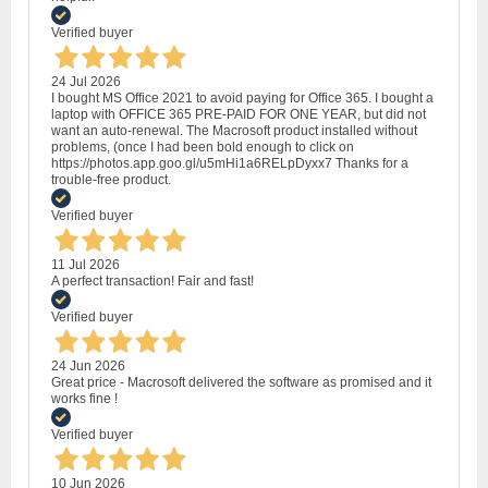
Verified buyer
24 Jul 2026
I bought MS Office 2021 to avoid paying for Office 365. I bought a
laptop with OFFICE 365 PRE-PAID FOR ONE YEAR, but did not
want an auto-renewal. The Macrosoft product installed without
problems, (once I had been bold enough to click on
https://photos.app.goo.gl/u5mHi1a6RELpDyxx7 Thanks for a
trouble-free product.
Verified buyer
11 Jul 2026
A perfect transaction! Fair and fast!
Verified buyer
24 Jun 2026
Great price - Macrosoft delivered the software as promised and it
works fine !
Verified buyer
10 Jun 2026