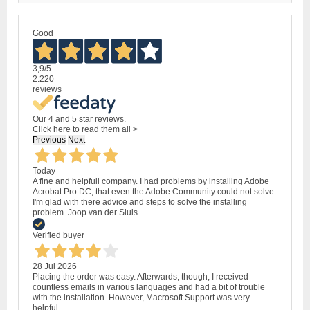
Good
3,9
/5
2.220
reviews
Our 4 and 5 star reviews.
Click here to read them all >
Previous
Next
Today
A fine and helpfull company. I had problems by installing Adobe
Acrobat Pro DC, that even the Adobe Community could not solve.
I'm glad with there advice and steps to solve the installing
problem. Joop van der Sluis.
Verified buyer
28 Jul 2026
Placing the order was easy. Afterwards, though, I received
countless emails in various languages and had a bit of trouble
with the installation. However, Macrosoft Support was very
helpful.