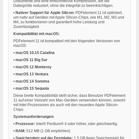
Dokumente und eine fortschrittliche Kompression, die die
Dateigröße reduziert, ohne die Integrität zu beeinträchtigen.
•
Nativer Support für Apple Silicon:
PDFelement 11 ist optimiert,
um nativ auf Geräten mit Apple Silicon-Chips, wie M1, M2, M3 und
M4, zu funktionieren und garantiert hohe Leistung und
Zuverlässigkeit.
Kompatibilität mit macOS:
PDFelement 11 ist kompatibel mit den folgenden Versionen von
macOS:
•
macOS 10.15 Catalina
•
macOS 11 Big Sur
•
macOS 12 Monterey
•
macOS 13 Ventura
•
macOS 14 Sonoma
•
macOS 15 Sequoia
Diese breite Kompatibilität stellt sicher, dass Benutzer PDFelement
11 auf einer Vielzahl von Mac-Geräten verwenden können, sowohl
mit Intel-Prozessoren als auch mit den neuesten Apple Silicon-
Chips.
Systemanforderungen:
•
Prozessor:
Intel® Pentium® 4 oder höher, oder gleichwertig.
•
RAM:
512 MB (1 GB empfohlen).
•
Speicherplatz auf der Festplatte:
1,5 GB freier Speicherplatz für