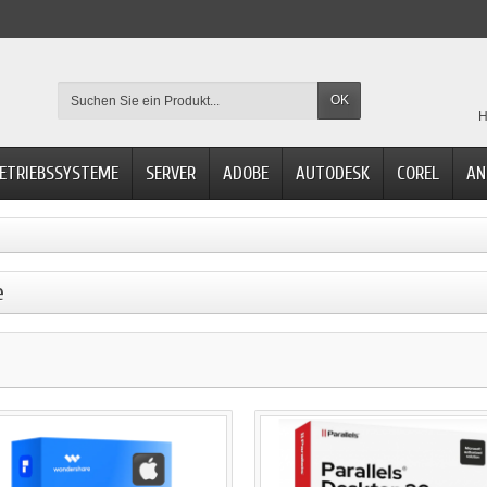
OK
H
ETRIEBSSYSTEME
SERVER
ADOBE
AUTODESK
COREL
AN
e