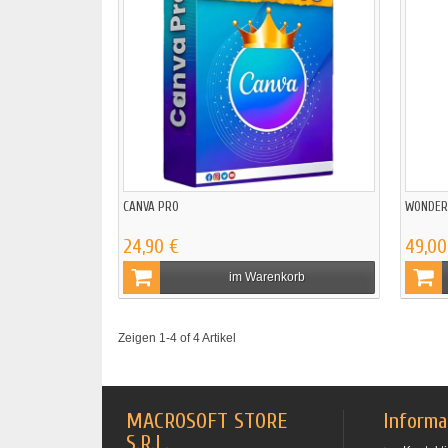
CANVA PRO
WONDERS
24,90 €
49,00
im Warenkorb
Zeigen 1-4 of 4 Artikel
MACROSOFT STORE
Informa
S.R.L.