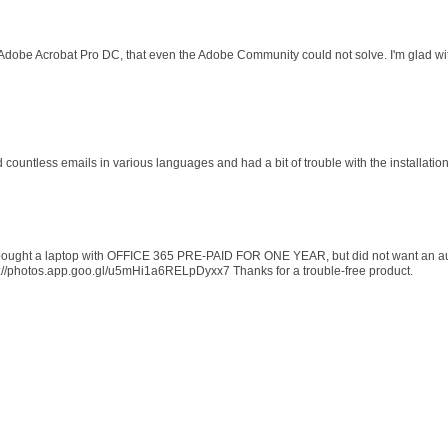
 Adobe Acrobat Pro DC, that even the Adobe Community could not solve. I'm glad wit
d countless emails in various languages and had a bit of trouble with the installati
 I bought a laptop with OFFICE 365 PRE-PAID FOR ONE YEAR, but did not want an au
s://photos.app.goo.gl/u5mHi1a6RELpDyxx7 Thanks for a trouble-free product.