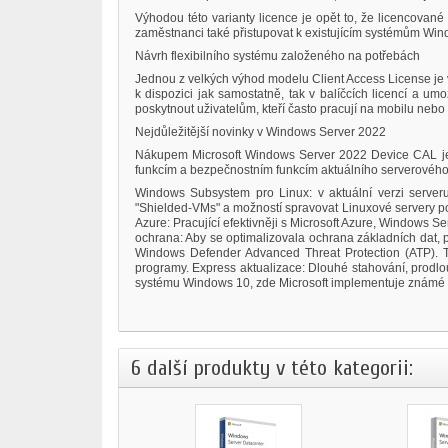
Výhodou této varianty licence je opět to, že licencova
zaměstnanci také přistupovat k existujícím systémům Wi
Návrh flexibilního systému založeného na potřebách
Jednou z velkých výhod modelu Client Access License je vy
k dispozici jak samostatně, tak v balíčcích licencí a u
poskytnout uživatelům, kteří často pracují na mobilu ne
Nejdůležitější novinky v Windows Server 2022
Nákupem Microsoft Windows Server 2022 Device CAL je j
funkcím a bezpečnostním funkcím aktuálního serverového
Windows Subsystem pro Linux: v aktuální verzi serveru
"Shielded-VMs" a možností spravovat Linuxové servery po
Azure: Pracující efektivněji s Microsoft Azure, Windows
ochrana: Aby se optimalizovala ochrana základních dat, 
Windows Defender Advanced Threat Protection (ATP). Ta
programy. Express aktualizace: Dlouhé stahování, prodlo
systému Windows 10, zde Microsoft implementuje známé r
6 další produkty v této kategorii: