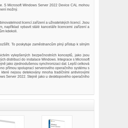
cence. S Microsoft Windows Server 2022 Device CAL mohou
 není možný.
novatelnost licencí zařízení a uživatelských licencí. Jsou
, například vybavit stálé kanceláře licencemi zařízení a
ům kdekoli.
šířit. To poskytuje zaměstnancům plný přístup k silným
nictvím vylepšených bezpečnostních konceptů, jako jsou
h distribucí do instalace Windows. Integrace s Microsoft
ejně jako zjednodušenou synchronizaci dat. Lepší celková
lněno přímou spoluprací serverového operačního systému s
 které nejsou detekovány mnoha tradičními antivirovými
ndows Server 2022. Stejně jako u desktopového operačního