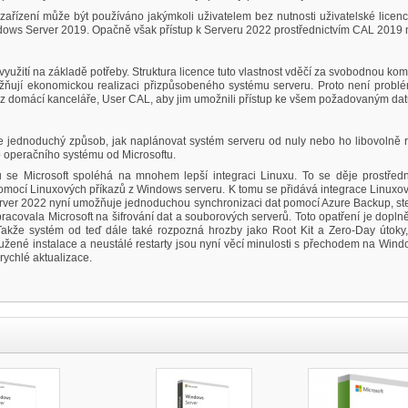
né zařízení může být používáno jakýmkoli uživatelem bez nutnosti uživatelské li
ndows Server 2019. Opačně však přístup k Serveru 2022 prostřednictvím CAL 2019
užití na základě potřeby. Struktura licence tuto vlastnost vděčí za svobodnou kombi
možňují ekonomickou realizaci přizpůsobeného systému serveru. Proto není problém
bo z domácí kanceláře, User CAL, aby jim umožnili přístup ke všem požadovaným dat
ednoduchý způsob, jak naplánovat systém serveru od nuly nebo ho libovolně roz
 operačního systému od Microsoftu.
 se Microsoft spoléhá na mnohem lepší integraci Linuxu. To se děje prostřed
mocí Linuxových příkazů z Windows serveru. K tomu se přidává integrace Linuxovýc
 Server 2022 nyní umožňuje jednoduchou synchronizaci dat pomocí Azure Backup, st
pracovala Microsoft na šifrování dat a souborových serverů. Toto opatření je dop
kže systém od teď dále také rozpozná hrozby jako Root Kit a Zero-Day útoky,
užené instalace a neustálé restarty jsou nyní věcí minulosti s přechodem na Wi
ychlé aktualizace.