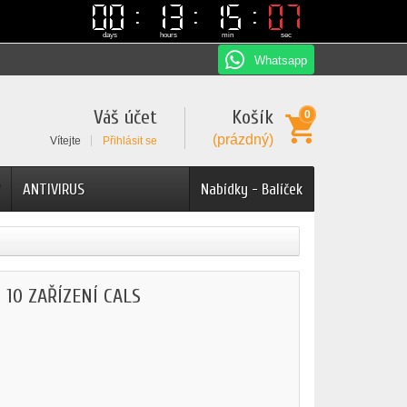
00
00
13
13
15
15
07
07
days
hours
min
sec
Whatsapp
Váš účet
Košík
0
(prázdný)
Vítejte
Přihlásit se
ANTIVIRUS
Nabídky - Balíček
10 ZAŘÍZENÍ CALS