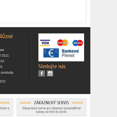
 Různé
raw
ř 2021
019
Sledujte nás
65
 produkty
2022
ZÁKAZNICKÝ SERVIS
ečném a
Zákaznický servis je k dispozici od pondělí do
soboty od 9:00 do 20:00.