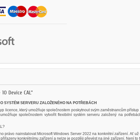
 10 Device CAL"
PRO SYSTÉM SERVERU ZALOŽENÉHO NA POTŘEBÁCH
 typ licence, který umožňuje společnostem poskytnout svým zaměstnancům přístu
o umožňuje společnostem vytvořit flexibilní systém serveru založený na potřebá
AL?
no právo nainstalovat Microsoft Windows Server 2022 na konkrétní zařízení. Ať už 
řiřazeny konkrétnímu zařízení a nelze je později převést na jiné zařízení. Není to 