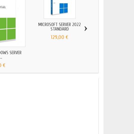
›
MICROSOFT SERVER 2022
WINDOWS SERVER 2022 -
STANDARD
129,00 €
119,00 €
DOWS SERVER
..
0 €