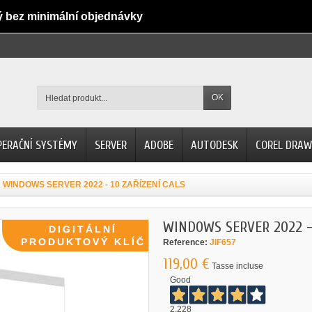
ý bez minimální objednávky
OK
PERAČNÍ SYSTÉMY
SERVER
ADOBE
AUTODESK
COREL DRAW
WINDOWS SERVER 2022 - 10 ZAŘÍZENÍ CALS
WINDOWS SERVER 2022 - 
Reference:
JIF657
119,00 €
Tasse incluse
Good
2.228