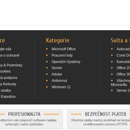
ce
Kategorie
Svita a
jte nás
Microsoft Office
Autocad
ce o ochraně
Pracovní listy
Corel D
Operační Systémy
Kancelá
y & Podmínky
Server
Office 2
cookies
Adobe
Office 3
ká podpora
Antivirový
Všechny
 a Refundy
Microsoftu
Windows 11
 platby
Server 
í Expedice
PROFESIONALITA
BEZPEČNOST PLATEB
odborníci vám doporučí software nejlépe
Všechny platby kartou probíhají na bezp
vyhovující vašim potřebám.
certifikovaném serveru HTTPS.