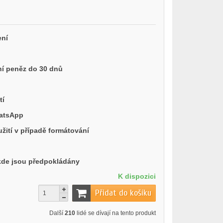
ení
í peněz do 30 dnů
tí
hatsApp
ití v případě formátování
 kde jsou předpokládány
K dispozici
Přidat do košíku
Další
210
lidé se dívají na tento produkt