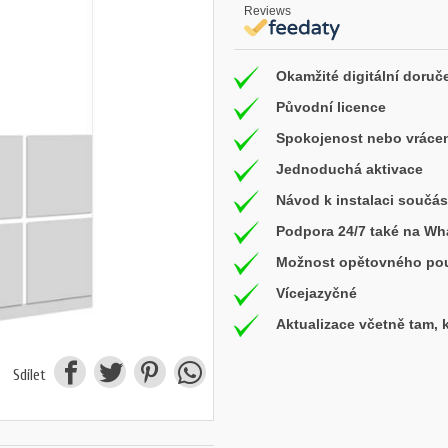
Reviews
Okamžité digitální doruč
Původní licence
Spokojenost nebo vrácen
Jednoduchá aktivace
Návod k instalaci součás
Podpora 24/7 také na W
Možnost opětovného použ
Vícejazyčné
Aktualizace včetně tam,
Sdílet