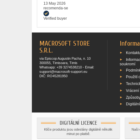
13 May 2026
recomenda-se
Verified buyer
MACROSOFT STORE
Informa
S.R.L.
Kontaktu
via Episcop Augustin Pacha, n. 10
Informa
300055, Timisoara, Timis
soukromí
Whatsapp: +39 3274538210 - Email:
Podmínk
support@macrosoft-support.eu
DIČ: RO45281950
Použití 
Technic
Vrácení
Způsoby
Digitáln
DIGITÁLNÍ LICENCE
Klíče produktu jsou odeslány digitálně několik
Naši 
minut po platbě.