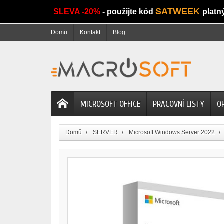
SATWEEK
SLEVA -20%
- použijte kód
platn
Domů
Kontakt
Blog
MICROSOFT OFFICE
PRACOVNÍ LISTY
O
Domů
SERVER
Microsoft Windows Server 2022