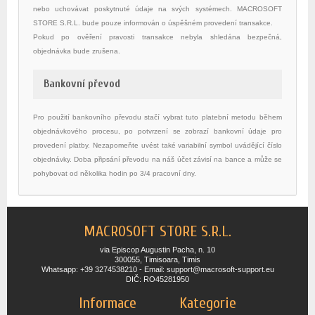
nebo uchovávat poskytnuté údaje na svých systémech. MACROSOFT
STORE S.R.L. bude pouze informován o úspěšném provedení transakce.
Pokud po ověření pravosti transakce nebyla shledána bezpečná,
objednávka bude zrušena.
Bankovní převod
Pro použití bankovního převodu stačí vybrat tuto platební metodu během
objednávkového procesu, po potvrzení se zobrazí bankovní údaje pro
provedení platby. Nezapomeňte uvést také variabilní symbol uvádějící číslo
objednávky. Doba připsání převodu na náš účet závisí na bance a může se
pohybovat od několika hodin po 3/4 pracovní dny.
MACROSOFT STORE S.R.L.
via Episcop Augustin Pacha, n. 10
300055, Timisoara, Timis
Whatsapp: +39 3274538210 - Email: support@macrosoft-support.eu
DIČ: RO45281950
Informace
Kategorie