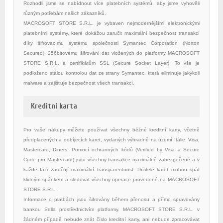
Rozhodli jsme se nabídnout více platebních systémů, aby jsme vyhověli
různým potřebám našich zákazníků.
MACROSOFT STORE S.R.L. je vybaven nejmodernějšími elektronickými
platebními systémy, které dokážou zaručit maximální bezpečnost transakcí
díky šifrovacímu systému společnosti Symantec Corporation (Norton
Secured), 256bitovému šifrování dat vložených do platformy MACROSOFT
STORE S.R.L. a certifikátům SSL (Secure Socket Layer). To vše je
podloženo stálou kontrolou dat ze strany Symantec, která eliminuje jakýkoli
malware a zajišťuje bezpečnost všech transakcí.
Kreditní karta
Pro vaše nákupy můžete používat všechny běžné kreditní karty, včetně
předplacených a dobíjecích karet, vydaných výhradně na území Itálie: Visa,
Mastercard, Diners. Pomocí ochranných kódů (Verified by Visa a Secure
Code pro Mastercard) jsou všechny transakce maximálně zabezpečené a v
každé fázi zaručují maximální transparentnost. Držitelé karet mohou spát
klidným spánkem a sledovat všechny operace provedené na MACROSOFT
STORE S.R.L.
Informace o platbách jsou šifrovány během přenosu a přímo spravovány
bankou Sella prostřednictvím platformy. MACROSOFT STORE S.R.L. v
žádném případě nebude znát číslo kreditní karty, ani nebude zpracovávat