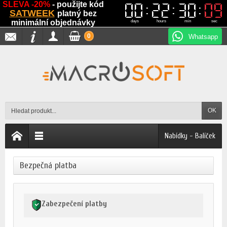
SLEVA -20%
- použijte kód
00
00
22
22
30
30
09
09
SATWEEK
platný bez
minimální objednávky
days
hours
min
sec
0
Whatsapp
OK
Nabídky - Balíček
Bezpečná platba
Zabezpečení platby