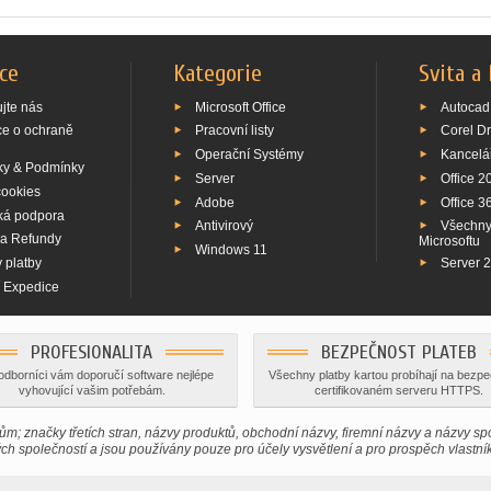
ce
Kategorie
Svita a
jte nás
Microsoft Office
Autocad
ce o ochraně
Pracovní listy
Corel D
Operační Systémy
Kancelá
y & Podmínky
Server
Office 2
cookies
Adobe
Office 3
ká podpora
Antivirový
Všechny
 a Refundy
Microsoftu
Windows 11
 platby
Server 
í Expedice
PROFESIONALITA
BEZPEČNOST PLATEB
odborníci vám doporučí software nejlépe
Všechny platby kartou probíhají na bezp
vyhovující vašim potřebám.
certifikovaném serveru HTTPS.
m; značky třetích stran, názvy produktů, obchodní názvy, firemní názvy a názvy spo
ch společností a jsou používány pouze pro účely vysvětlení a pro prospěch vlastní