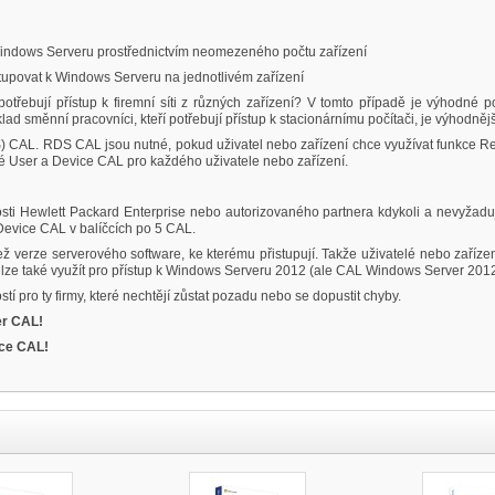
 Windows Serveru prostřednictvím neomezeného počtu zařízení
upovat k Windows Serveru na jednotlivém zařízení
otřebují přístup k firemní síti z různých zařízení? V tomto případě je výhodné p
íklad směnní pracovníci, kteří potřebují přístup k stacionárnímu počítači, je výhodně
DS) CAL. RDS CAL jsou nutné, pokud uživatel nebo zařízení chce využívat funkce
é User a Device CAL pro každého uživatele nebo zařízení.
i Hewlett Packard Enterprise nebo autorizovaného partnera kdykoli a nevyžadu
Device CAL v balíčcích po 5 CAL.
 verze serverového software, ke kterému přistupují. Takže uživatelé nebo zařízen
ze také využít pro přístup k Windows Serveru 2012 (ale CAL Windows Server 2012
í pro ty firmy, které nechtějí zůstat pozadu nebo se dopustit chyby.
er CAL!
ice CAL!