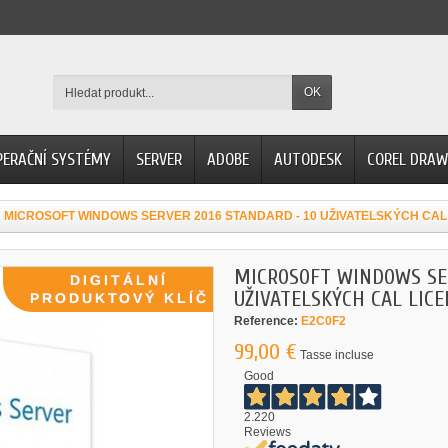
OK
PERAČNÍ SYSTÉMY
SERVER
ADOBE
AUTODESK
COREL DRAW
MICROSOFT WINDOWS SERVER 2016 STANDARD - 10 UŽIVATELSKÝCH CAL 
MICROSOFT WINDOWS SER
UŽIVATELSKÝCH CAL LICE
Reference:
E2C0F2
99,00 €
Tasse incluse
Good
2.220
Reviews