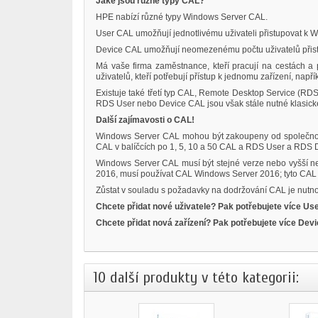
Jaké jsou různé typy CAL?
HPE nabízí různé typy Windows Server CAL.
User CAL umožňují jednotlivému uživateli přistupovat k
Device CAL umožňují neomezenému počtu uživatelů přist
Má vaše firma zaměstnance, kteří pracují na cestách a p
uživatelů, kteří potřebují přístup k jednomu zařízení, např
Existuje také třetí typ CAL, Remote Desktop Service (R
RDS User nebo Device CAL jsou však stále nutné klasick
Další zajímavosti o CAL!
Windows Server CAL mohou být zakoupeny od společnost
CAL v balíčcích po 1, 5, 10 a 50 CAL a RDS User a RDS 
Windows Server CAL musí být stejné verze nebo vyšší než
2016, musí používat CAL Windows Server 2016; tyto CAL l
Zůstat v souladu s požadavky na dodržování CAL je nutnost
Chcete přidat nové uživatele? Pak potřebujete více Us
Chcete přidat nová zařízení? Pak potřebujete více Dev
10 další produkty v této kategorii: