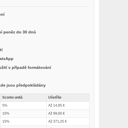
ení
í peněz do 30 dnů
tí
hatsApp
ití v případě formátování
 kde jsou předpokládány
Sconto unità
Ušetříte
5%
Až 14,85 €
10%
Až 99,00 €
15%
Až 371,25 €