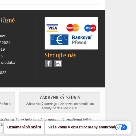
 Různé
raw
ř 2021
019
Sledujte nás
65
 produkty
2022
ZÁKAZNICKÝ SERVIS
ečném a
Zákaznický servis je k dispozici od pondělí do
soboty od 9:00 do 20:00.
lečností, které byly zmíněny, mohou být značkami jejich
ka, bez jakéhokoli úmyslu porušit platná autorská práva.
Oznámení při sběru
Vaše volby v oblasti ochrany soukromí