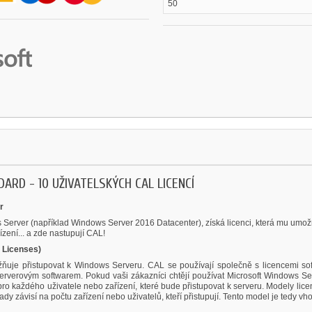
50
RD - 10 UŽIVATELSKÝCH CAL LICENCÍ
r
Server (například Windows Server 2016 Datacenter), získá licenci, která mu umož
zení... a zde nastupují CAL!
 Licenses)
uje přistupovat k Windows Serveru. CAL se používají společně s licencemi so
serverovým softwarem. Pokud vaši zákazníci chtějí používat Microsoft Windows Se
pro každého uživatele nebo zařízení, které bude přistupovat k serveru. Modely lic
dy závisí na počtu zařízení nebo uživatelů, kteří přistupují. Tento model je tedy vho