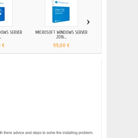
›
DOWS SERVER
MICROSOFT WINDOWS SERVER
MICROSOFT EXCHANG
..
2016...
2016...
 €
99,00 €
149,00 €
h there advice and steps to solve the installing problem.