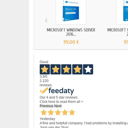
‹
MICROSOFT WINDOWS SERVER
MICROSOFT 
2016...
2
99,00 €
9
Good
3,9
/5
2.220
reviews
Our 4 and 5 star reviews.
Click here to read them all >
Previous
Next
Yesterday
A fine and helpfull company. I had problems by installing
Joop van der Sluis.