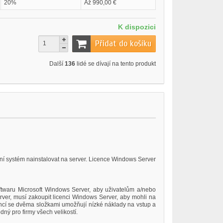
20%
Až 990,00 €
K dispozici
Přidat do košíku
Další
136
lidé se dívají na tento produkt
ní systém nainstalovat na server. Licence Windows Server
ftwaru Microsoft Windows Server, aby uživatelům a/nebo
rver, musí zakoupit licenci Windows Server, aby mohli na
encí se dvěma složkami umožňují nízké náklady na vstup a
dný pro firmy všech velikostí.