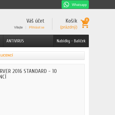
Whatsapp
Váš účet
Košík
0
(prázdný)
Vítejte
Přihlásit se
ANTIVIRUS
Nabídky - Balíček
LICENCÍ
VER 2016 STANDARD - 10
NCÍ