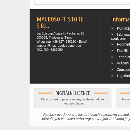
MACROSOFT STORE
Informa
S.R.L.
Kontaktu
via Episcop Augustin Pacha, n. 10
Informa
300055, Timisoara, Timis
soukromí
Whatsapp: +39 3274538210 - Email:
Podmínk
support@macrosoft-support.eu
DIČ: RO45281950
Použití 
Technic
Vrácení
Způsoby
Digitáln
DIGITÁLNÍ LICENCE
Klíče produktu jsou odeslány digitálně několik
Naši 
minut po platbě.
Všechny uvedené značky patří jejich zákonným vlastníků
příslušných vlastníků nebo registrovanými značkami jiný