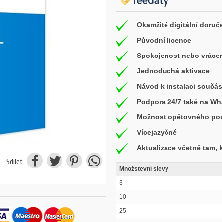
Okamžité digitální doruč
Původní licence
Spokojenost nebo vrácen
Jednoduchá aktivace
Návod k instalaci součás
Podpora 24/7 také na W
Možnost opětovného použ
Vícejazyčné
Aktualizace včetně tam,
Sdílet
Množstevní slevy
3
10
25