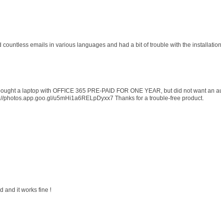
d countless emails in various languages and had a bit of trouble with the installati
 I bought a laptop with OFFICE 365 PRE-PAID FOR ONE YEAR, but did not want an au
s://photos.app.goo.gl/u5mHi1a6RELpDyxx7 Thanks for a trouble-free product.
 and it works fine !