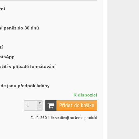
ení
í peněz do 30 dnů
tí
hatsApp
ití v případě formátování
 kde jsou předpokládány
K dispozici
Přidat do košíku
Další
360
lidé se dívají na tento produkt