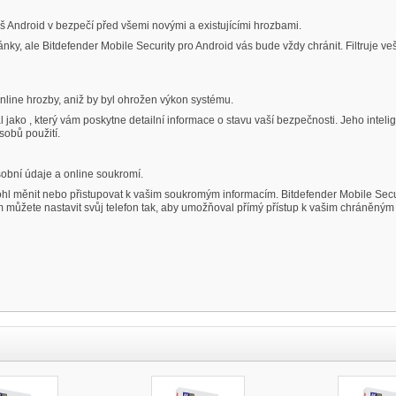
š Android v bezpečí před všemi novými a existujícími hrozbami.
nky, ale Bitdefender Mobile Security pro Android vás bude vždy chránit. Filtruje ve
nline hrozby, aniž by byl ohrožen výkon systému.
l jako , který vám poskytne detailní informace o stavu vaší bezpečnosti. Jeho intel
obů použití.
obní údaje a online soukromí.
emohl měnit nebo přistupovat k vašim soukromým informacím. Bitdefender Mobile Se
můžete nastavit svůj telefon tak, aby umožňoval přímý přístup k vašim chráněným 