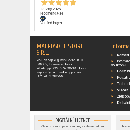
13 May 2026
recomenda-se
Verified buyer
MACROSOFT STORE
Informa
S.R.L.
Kontaktu
via Episcop Augustin Pacha, n. 10
Informa
300055, Timisoara, Timis
soukromí
Whatsapp: +39 3274538210 - Email:
Podmínk
support@macrosoft-support.eu
DIČ: RO45281950
Použití 
Technic
Vrácení
Způsoby
Digitáln
DIGITÁLNÍ LICENCE
Klíče produktu jsou odeslány digitálně několik
Naši 