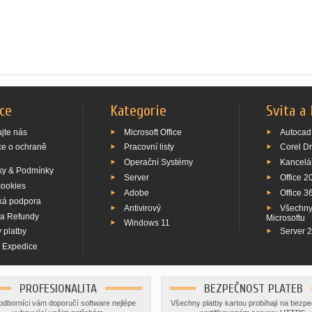
ce
Kategorie
Svita a
jte nás
Microsoft Office
Autocad
ce o ochraně
Pracovní listy
Corel D
Operační Systémy
Kancelá
y & Podmínky
Server
Office 2
cookies
Adobe
Office 3
ká podpora
Antivirový
Všechny
 a Refundy
Microsoftu
Windows 11
 platby
Server 
í Expedice
PROFESIONALITA
BEZPEČNOST PLATEB
odborníci vám doporučí software nejlépe
Všechny platby kartou probíhají na bezp