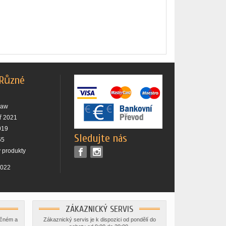
 Různé
raw
ř 2021
019
Sledujte nás
65
 produkty
2022
ZÁKAZNICKÝ SERVIS
ečném a
Zákaznický servis je k dispozici od pondělí do