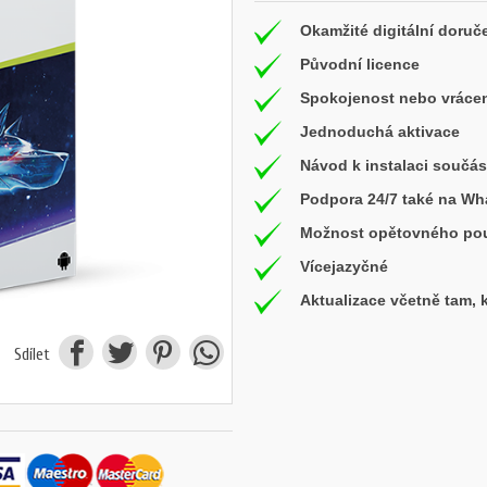
Okamžité digitální doruč
Původní licence
Spokojenost nebo vrácen
Jednoduchá aktivace
Návod k instalaci součás
Podpora 24/7 také na W
Možnost opětovného použ
Vícejazyčné
Aktualizace včetně tam,
Sdílet