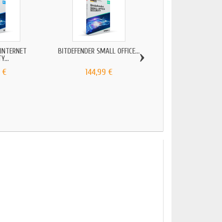
›
 INTERNET
BITDEFENDER SMALL OFFICE...
Y...
 €
144,99 €
BITDEFENDER SPRÁVC
2025
64,99 €