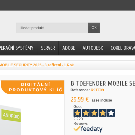
OK
PERAČNÍ SYSTÉMY
SERVER
ADOBE
AUTODESK
COREL DRAW
BILE SECURITY 2025 - 3 zařízení - 1 Rok
BITDEFENDER MOBILE SECU
Reference:
R9TF09
29,99 €
Tasse incluse
Good
2.220
Reviews