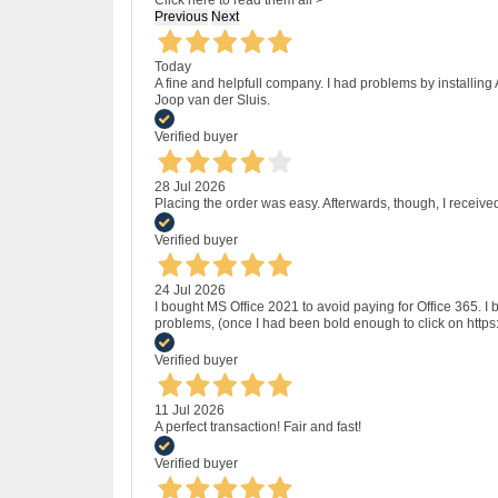
Click here to read them all >
Previous
Next
Today
A fine and helpfull company. I had problems by installing
Joop van der Sluis.
Verified buyer
28 Jul 2026
Placing the order was easy. Afterwards, though, I receive
Verified buyer
24 Jul 2026
I bought MS Office 2021 to avoid paying for Office 365.
problems, (once I had been bold enough to click on http
Verified buyer
11 Jul 2026
A perfect transaction! Fair and fast!
Verified buyer