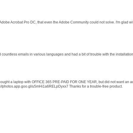
 Adobe Acrobat Pro DC, that even the Adobe Community could not solve. I'm glad wit
d countless emails in various languages and had a bit of trouble with the installati
 I bought a laptop with OFFICE 365 PRE-PAID FOR ONE YEAR, but did not want an au
s://photos.app.goo.gl/u5mHi1a6RELpDyxx7 Thanks for a trouble-free product.