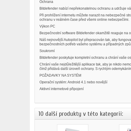
Ochrana
Bitdefender nabízí nepřekonatelnou ochranu a udržuje vá
Při prohlížení internetu můžete narazit na nebezpečné strá
ochranu v reálném čase před všemi online nebezpečími.
Výkon PC
Bezpečnostní software Bitdefender okamžitě reaguje na o
Náš nejnovější Autopilot byl přepracován tak, aby fungova
bezpečnostních potřeb vašeho systému a případných způs
Soukromí
Bitdefender poskytuje kompletní ochranu a chrání vaše os
Chrání vaše nejdůležitější aplikace tak, aby je nikdo n
čímž přidává další úroveň ochrany. S rychlým odemykáním 
POŽADAVKY NA SYSTÉM
Operační systém: Android 4.1 nebo novější
Aktivní internetové připojení
10 další produkty v této kategorii: