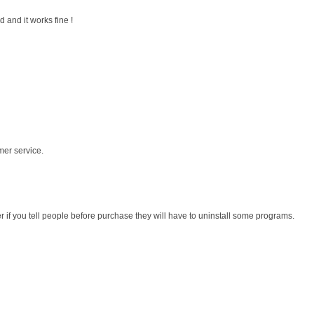
 and it works fine !
mer service.
r if you tell people before purchase they will have to uninstall some programs.