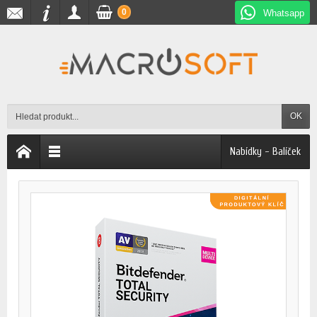
0
Whatsapp
OK
Nabídky - Balíček