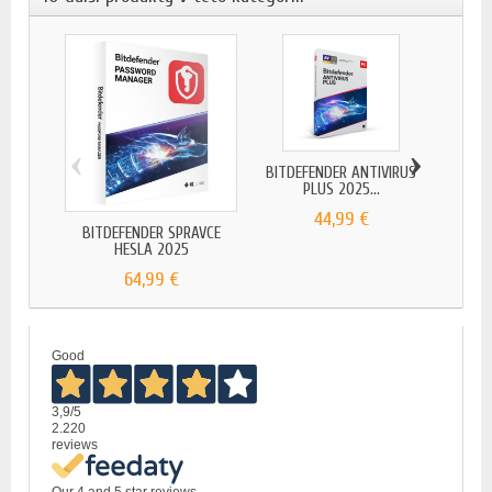
‹
›
BITDEFENDER ANTIVIRUS
BITDEF
PLUS 2025...
44,99 €
BITDEFENDER SPRÁVCE
HESLA 2025
64,99 €
Good
3,9
/5
2.220
reviews