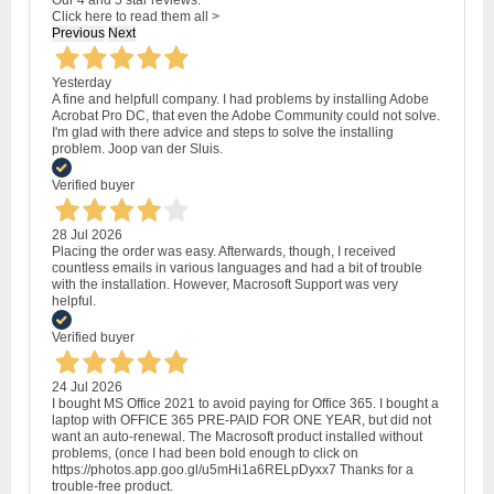
Our 4 and 5 star reviews.
Click here to read them all >
Previous
Next
Yesterday
A fine and helpfull company. I had problems by installing Adobe
Acrobat Pro DC, that even the Adobe Community could not solve.
I'm glad with there advice and steps to solve the installing
problem. Joop van der Sluis.
Verified buyer
28 Jul 2026
Placing the order was easy. Afterwards, though, I received
countless emails in various languages and had a bit of trouble
with the installation. However, Macrosoft Support was very
helpful.
Verified buyer
24 Jul 2026
I bought MS Office 2021 to avoid paying for Office 365. I bought a
laptop with OFFICE 365 PRE-PAID FOR ONE YEAR, but did not
want an auto-renewal. The Macrosoft product installed without
problems, (once I had been bold enough to click on
https://photos.app.goo.gl/u5mHi1a6RELpDyxx7 Thanks for a
trouble-free product.