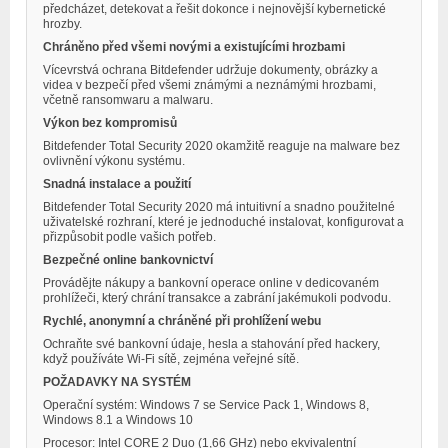
předcházet, detekovat a řešit dokonce i nejnovější kybernetické
hrozby.
Chráněno před všemi novými a existujícími hrozbami
Vícevrstvá ochrana Bitdefender udržuje dokumenty, obrázky a
videa v bezpečí před všemi známými a neznámými hrozbami,
včetně ransomwaru a malwaru.
Výkon bez kompromisů
Bitdefender Total Security 2020 okamžitě reaguje na malware bez
ovlivnění výkonu systému.
Snadná instalace a použití
Bitdefender Total Security 2020 má intuitivní a snadno použitelné
uživatelské rozhraní, které je jednoduché instalovat, konfigurovat a
přizpůsobit podle vašich potřeb.
Bezpečné online bankovnictví
Provádějte nákupy a bankovní operace online v dedicovaném
prohlížeči, který chrání transakce a zabrání jakémukoli podvodu.
Rychlé, anonymní a chráněné při prohlížení webu
Ochraňte své bankovní údaje, hesla a stahování před hackery,
když používáte Wi-Fi sítě, zejména veřejné sítě.
POŽADAVKY NA SYSTÉM
Operační systém: Windows 7 se Service Pack 1, Windows 8,
Windows 8.1 a Windows 10
Procesor: Intel CORE 2 Duo (1,66 GHz) nebo ekvivalentní