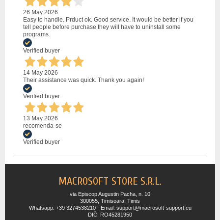
26 May 2026
Easy to handle. Prduct ok. Good service. It would be better if you
tell people before purchase they will have to uninstall some
programs.
Verified buyer
14 May 2026
Their assistance was quick. Thank you again!
Verified buyer
13 May 2026
recomenda-se
Verified buyer
MACROSOFT STORE S.R.L.
via Episcop Augustin Pacha, n. 10
300055, Timisoara, Timis
Whatsapp: +39 3274538210 - Email: support@macrosoft-support.eu
DIČ: RO45281950