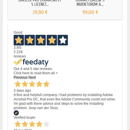
BALÍČEK PRO DOMÁCNOST
DOMÁCÍ BALENÍ S
PRÉ
S LICENCÍ...
INVENTOREM A...
W
29,90 €
99,00 €
Good
3,9
/5
2.228
reviews
Our 4 and 5 star reviews.
Click here to read them all >
Previous
Next
3 days ago
A fine and helpfull company. I had problems by installing Adobe
Acrobat Pro DC, that even the Adobe Community could not solve.
I'm glad with there advice and steps to solve the installing
problem. Joop van der Sluis.
Verified buyer