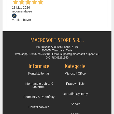
13 May 2026
recomenda-se
Verified buyer
MACROSOFT STORE S.R.L.
via Episcop Augustin Pacha, n. 10
300055, Timisoara, Timis
Whatsapp: +39 3274538210 - Email: support@macrosoft-support.eu
DIČ: RO45281950
Informace
Kategorie
Kontaktujte nás
Microsoft Office
Informace o ochraně
Pracovní listy
soukromí
Operační Systémy
Podmínky & Podmínky
Server
Použití cookies