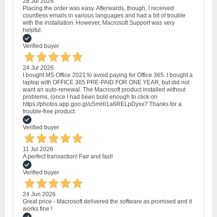
28 Jul 2026
Placing the order was easy. Afterwards, though, I received
countless emails in various languages and had a bit of trouble
with the installation. However, Macrosoft Support was very
helpful.
Verified buyer
24 Jul 2026
I bought MS Office 2021 to avoid paying for Office 365. I bought a
laptop with OFFICE 365 PRE-PAID FOR ONE YEAR, but did not
want an auto-renewal. The Macrosoft product installed without
problems, (once I had been bold enough to click on
https://photos.app.goo.gl/u5mHi1a6RELpDyxx7 Thanks for a
trouble-free product.
Verified buyer
11 Jul 2026
A perfect transaction! Fair and fast!
Verified buyer
24 Jun 2026
Great price - Macrosoft delivered the software as promised and it
works fine !