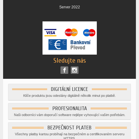
Server 2022
Sledujte nás
DIGITÁLNÍ LICENCE
Klíče produktu jsou odeslány digitálně několik minut po platbě.
PROFESIONALITA
Naši odborníci vám doporučí software nejlépe vyhovující vašim potřebám.
BEZPEČNOST PLATEB
Všechny platby kartou probíhají na bezpečném a certifikovaném serveru
HTTPS.