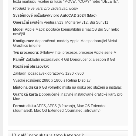
textu markupu, včetně příkazů "MOVE", "COPY" nebo "DELETE".
Produkt je ve verzi pro vzdělávací účely
Systémové požadavky pro AutoCAD 2024 (Mac)
Operační systém
Ventura v13, Monterey v12, Big Sur v11
Model
Apple Mac® počítače kompatibilní s macOS Big Sur nebo
novější
Konfigurace
doporučená: modely Apple Mac podporující Metal
Graphics Engine
Typ procesoru
: 64bitový Intel procesor, procesor Apple série M
Paměť
Základní požadavek: 4 GB Doporučeno: alespoň 8 GB
Rozlišení obrazovky:
Základní požadavek obrazovky 1280 x 800
Vysoké rozlišení: 2880 x 1800 s Retina Display
Místo na disku
6 GB volného místa na disku pro stažení a instalaci
Grafická karta
Doporučené: nativně instalované grafické karty pro
Mac
Formát disku
APFS, APFS (šifrovaný), Mac OS Extended
(Journaled), Mac OS Extended (Journaled, šifrovaný)
10 další produkty v této kategorii: