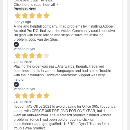
Our 4 and 5 star reviews.
Click here to read them all >
Previous
Next
3 days ago
A fine and helpfull company. I had problems by installing Adobe
Acrobat Pro DC, that even the Adobe Community could not solve.
I'm glad with there advice and steps to solve the installing
problem. Joop van der Sluis.
Verified buyer
28 Jul 2026
Placing the order was easy. Afterwards, though, I received
countless emails in various languages and had a bit of trouble
with the installation. However, Macrosoft Support was very
helpful.
Verified buyer
24 Jul 2026
I bought MS Office 2021 to avoid paying for Office 365. I bought a
laptop with OFFICE 365 PRE-PAID FOR ONE YEAR, but did not
want an auto-renewal. The Macrosoft product installed without
problems, (once I had been bold enough to click on
https://photos.app.goo.gl/u5mHi1a6RELpDyxx7 Thanks for a
trouble-free product.