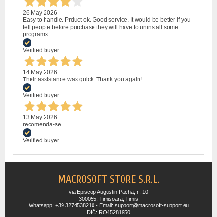
26 May 2026
Easy to handle. Prduct ok. Good service. It would be better if you
tell people before purchase they will have to uninstall some
programs.
Verified buyer
14 May 2026
Their assistance was quick. Thank you again!
Verified buyer
13 May 2026
recomenda-se
Verified buyer
MACROSOFT STORE S.R.L.
via Episcop Augustin Pacha, n. 10
300055, Timisoara, Timis
Whatsapp: +39 3274538210 - Email: support@macrosoft-support.eu
DIČ: RO45281950