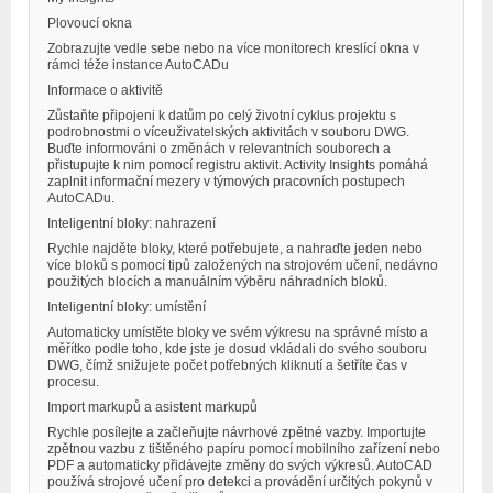
Plovoucí okna
Zobrazujte vedle sebe nebo na více monitorech kreslící okna v
rámci téže instance AutoCADu
Informace o aktivitě
Zůstaňte připojeni k datům po celý životní cyklus projektu s
podrobnostmi o víceuživatelských aktivitách v souboru DWG.
Buďte informováni o změnách v relevantních souborech a
přistupujte k nim pomocí registru aktivit. Activity Insights pomáhá
zaplnit informační mezery v týmových pracovních postupech
AutoCADu.
Inteligentní bloky: nahrazení
Rychle najděte bloky, které potřebujete, a nahraďte jeden nebo
více bloků s pomocí tipů založených na strojovém učení, nedávno
použitých blocích a manuálním výběru náhradních bloků.
Inteligentní bloky: umístění
Automaticky umístěte bloky ve svém výkresu na správné místo a
měřítko podle toho, kde jste je dosud vkládali do svého souboru
DWG, čímž snižujete počet potřebných kliknutí a šetříte čas v
procesu.
Import markupů a asistent markupů
Rychle posílejte a začleňujte návrhové zpětné vazby. Importujte
zpětnou vazbu z tištěného papíru pomocí mobilního zařízení nebo
PDF a automaticky přidávejte změny do svých výkresů. AutoCAD
používá strojové učení pro detekci a provádění určitých pokynů v