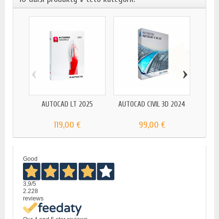
‹
›
AUTOCA
AUTOCAD LT 2025
AUTOCAD CIVIL 3D 2024
119,00 €
99,00 €
Good
3,9
/5
2.228
reviews