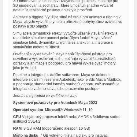
3D modelování a sochařství: Maya nabízí pokročilé nástroje pro
3D modelování a sochařství, které umožňují snadno vytvářet
detailní a realistické postavy, objekty a prostředí.
Animace a rigging: Využijte silné nástroje pro animaci a rigging v
Maya, abyste vytvořili plynulé a přirozené pohyby, čímž oživíte své
postavy a 3D objekty.
Simulace a dynamické efekty: Vytvořte úžasně vizuální efekty a
realistické simulace pomocí pokročilých funkcí Maya, včetně
simulace látek, dynamiky tuhých těles a tekutin a integrace s
simulačním motorem Bifrost.
Osvětlení a vykreslování: Maya nabízí špičkové nástroje pro
osvětlení a vykreslování, což umožňuje vytvářet fotorealistické
obrázky a animace s podporou pro hlavní vykreslovací motory,
jako je Arnold.
Pipeline a integrace s dalším softwarem: Maya se dokonale
integruje s dalšími řešeními Autodesk, jako je 3ds Max a Mudbox,
a podporuje standardní formáty souborů v oboru, což usnadňuje
integraci do vašeho stávajícího pracovního postupu.
Jedná se o produkt ve vzdělávací verzi
Systémové požadavky pro Autodesk Maya 2023
Operační systém
Microsoft® Windows® 11, 10
CPU
Vícejádrový procesor Intel® nebo AMD® s 64bitovou sadou
instrukcí SSE4.2
RAM
8 GB RAM (doporučeno alespoň 16 GB)
Místo na disku
7 GB volného místa na disku pro instalaci