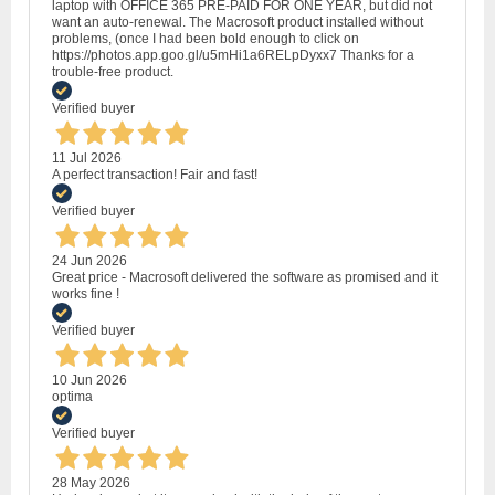
laptop with OFFICE 365 PRE-PAID FOR ONE YEAR, but did not
want an auto-renewal. The Macrosoft product installed without
problems, (once I had been bold enough to click on
https://photos.app.goo.gl/u5mHi1a6RELpDyxx7 Thanks for a
trouble-free product.
Verified buyer
11 Jul 2026
A perfect transaction! Fair and fast!
Verified buyer
24 Jun 2026
Great price - Macrosoft delivered the software as promised and it
works fine !
Verified buyer
10 Jun 2026
optima
Verified buyer
28 May 2026