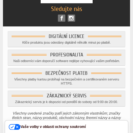
Sledujte nás
DIGITÁLNÍ LICENCE
Klíče produktu jsou odeslány digitálně několik minut po platbě.
PROFESIONALITA
Naši odborníci vám doporučí software nejlépe vyhovující vašim potřebám.
BEZPEČNOST PLATEB
Všechny platby kartou probíhají na bezpečném a certifikovaném serveru
HTTPS.
ZÁKAZNICKÝ SERVIS
Zákaznický servis je k dispozici od pondělí do soboty od 9:00 do 20:00.
Všechny uvedené značky patří jejich zákonným vlastníkům; značky
třetích stran, názvy produktů, obchodní názvy, firemní názvy a názvy
společností, které byly zmíněny, mohou být značkami jejich příslušných
Vaše volby v oblasti ochrany soukromí
vlastníků nebo registrovanými značkami jiných společností a jsou
používány pouze pro účely vysvětlení a pro prospěch vlastníka, bez