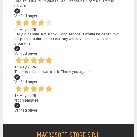
Had an issue, but it was solved with the help of the customer
service.
Verified buyer
26 May 2026
Easy to handle. Prduct ok. Good service. It would be better if you
tell people before purchase they will have to uninstall some
programs.
Verified buyer
14 May 2026
Their assistance was quick. Thank you again!
Verified buyer
13 May 2026
recomenda-se
Verified buyer
MACROSOFT STORE S.R.L.