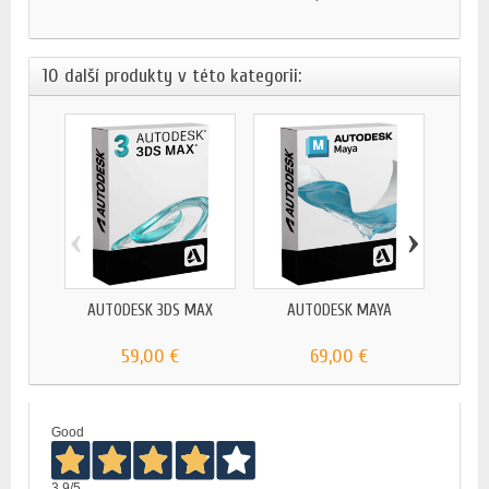
10 další produkty v této kategorii:
‹
›
A
AUTODESK 3DS MAX
AUTODESK MAYA
59,00 €
69,00 €
Good
3,9
/5