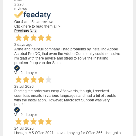
2.228
reviews
Our 4 and 5 star reviews.
Click here to read them all >
Previous
Next
2 days ago
A fine and helpfull company. I had problems by installing Adobe
Acrobat Pro DC, that even the Adobe Community could not solve.
I'm glad with there advice and steps to solve the installing
problem. Joop van der Sluis.
Verified buyer
28 Jul 2026
Placing the order was easy. Afterwards, though, I received
countless emails in various languages and had a bit of trouble
with the installation. However, Macrosoft Support was very
helpful.
Verified buyer
24 Jul 2026
I bought MS Office 2021 to avoid paying for Office 365. I bought a