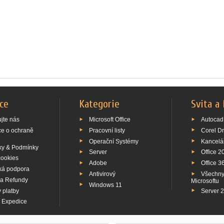
ce
Kategorie
Svita a
jte nás
Microsoft Office
Autocad
ce o ochraně
Pracovní listy
Corel D
Operační Systémy
Kancelá
y & Podmínky
Server
Office 2
cookies
Adobe
Office 3
ká podpora
Antivirový
Všechny
 a Refundy
Microsoftu
Windows 11
 platby
Server 
í Expedice