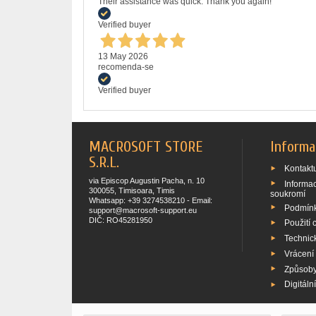
Their assistance was quick. Thank you again!
Verified buyer
13 May 2026
recomenda-se
Verified buyer
MACROSOFT STORE
Informa
S.R.L.
Kontaktu
via Episcop Augustin Pacha, n. 10
Informa
300055, Timisoara, Timis
soukromí
Whatsapp: +39 3274538210 - Email:
Podmínk
support@macrosoft-support.eu
DIČ: RO45281950
Použití 
Technic
Vrácení
Způsoby
Digitáln