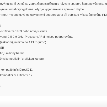
ový na kartě Domů se zobrazí popis příkazu s názvem souboru šablony výkresu, kt
nyní automaticky vyplněna, když je vygenerována zpráva o chybě.
hrnout hypertextové odkazy je nyní podporována při publikaci vícestránkového PD
)
 10 verze 1809 nebo novější verze.
ekvenci 2,5-2,9 GHz. Procesory ARM nejsou podporovány.
(základní), minimálně 4 GHz (turbo)
 GB
16,8 miliony barev
 (s kompatibilní grafickou kartou)
kompatibilní s DirectX 11
ompatibilní s DirectX 12
í