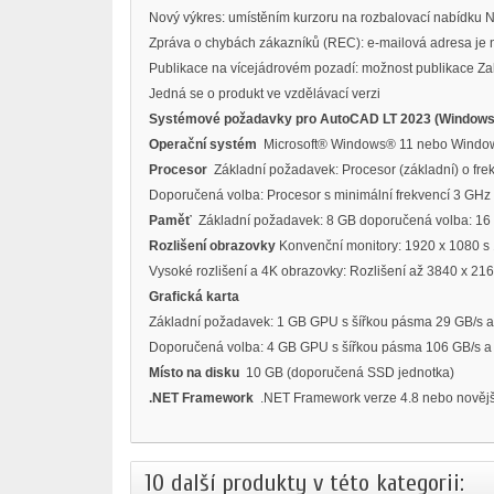
Nový výkres: umístěním kurzoru na rozbalovací nabídku N
Zpráva o chybách zákazníků (REC): e-mailová adresa je 
Publikace na vícejádrovém pozadí: možnost publikace Za
Jedná se o produkt ve vzdělávací verzi
Systémové požadavky pro AutoCAD LT 2023 (Windows
Operační systém
Microsoft® Windows® 11 nebo Windows
Procesor
Základní požadavek: Procesor (základní) o fr
Doporučená volba: Procesor s minimální frekvencí 3 GHz 
Paměť
Základní požadavek: 8 GB doporučená volba: 16
Rozlišení obrazovky
Konvenční monitory: 1920 x 1080 s 
Vysoké rozlišení a 4K obrazovky: Rozlišení až 3840 x 2160
Grafická karta
Základní požadavek: 1 GB GPU s šířkou pásma 29 GB/s a 
Doporučená volba: 4 GB GPU s šířkou pásma 106 GB/s a k
Místo na disku
10 GB (doporučená SSD jednotka)
.NET Framework
.NET Framework verze 4.8 nebo novějš
10 další produkty v této kategorii: