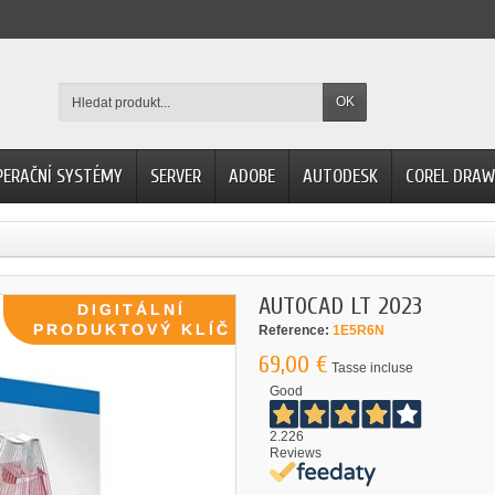
OK
PERAČNÍ SYSTÉMY
SERVER
ADOBE
AUTODESK
COREL DRAW
AUTOCAD LT 2023
Reference:
1E5R6N
69,00 €
Tasse incluse
Good
2.226
Reviews