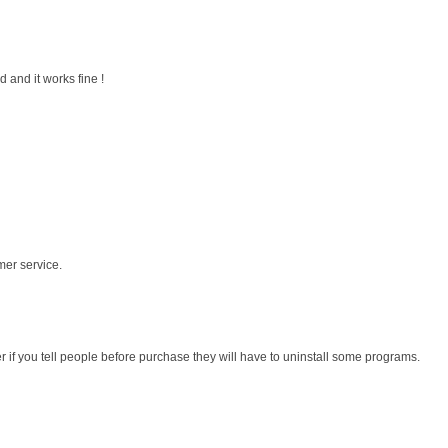
 and it works fine !
mer service.
r if you tell people before purchase they will have to uninstall some programs.