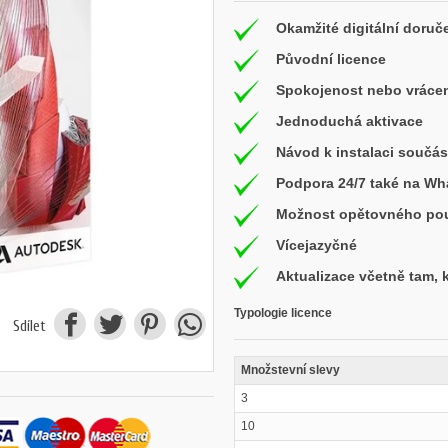
Okamžité digitální doruč
Původní licence
Spokojenost nebo vrácen
Jednoduchá aktivace
Návod k instalaci součás
Podpora 24/7 také na W
Možnost opětovného použ
Vícejazyčné
Aktualizace včetně tam,
Typologie licence
Sdílet
Množstevní slevy
3
10