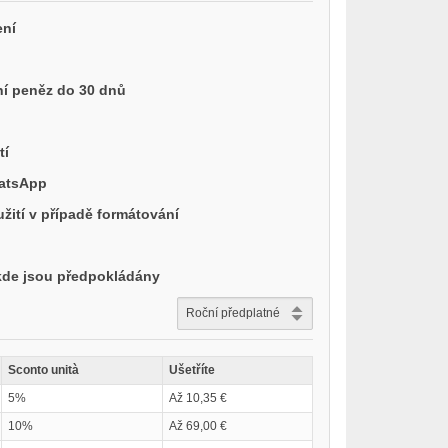
ení
í peněz do 30 dnů
tí
hatsApp
ití v případě formátování
 kde jsou předpokládány
Sconto unità
Ušetříte
5%
Až 10,35 €
10%
Až 69,00 €