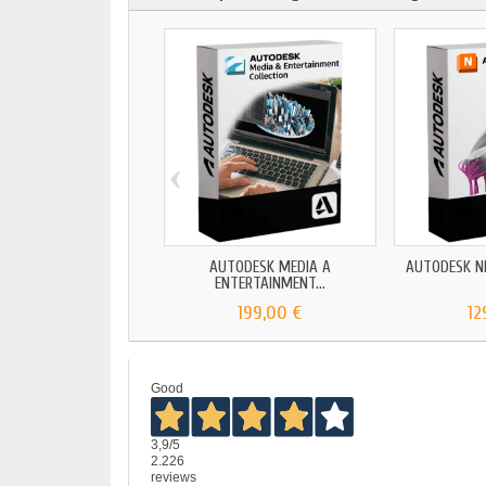
‹
AUTODESK MEDIA A
AUTODESK N
ENTERTAINMENT...
199,00 €
12
Good
3,9
/5
2.226
reviews