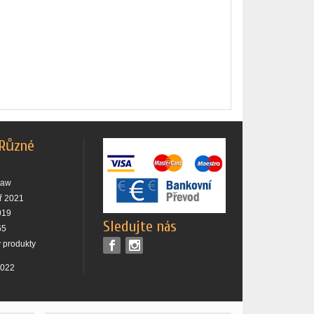
 Různé
raw
ř 2021
019
Sledujte nás
65
 produkty
2022