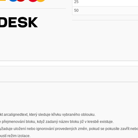
25
50
arcalignedtext, který sleduje křivku vybraného oblouku.
 přejmenování bloku, když zadaný název bloku již v kresbě existuje.
žaduje uložení nebo ignorování provedených změn, pokud se pokusíte zavřít nebo
ustí režim izolace.