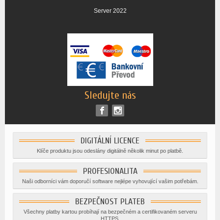
Server 2022
Sledujte nás
DIGITÁLNÍ LICENCE
Klíče produktu jsou odeslány digitálně několik minut po platbě.
PROFESIONALITA
Naši odborníci vám doporučí software nejlépe vyhovující vašim potřebám.
BEZPEČNOST PLATEB
Všechny platby kartou probíhají na bezpečném a certifikovaném serveru
HTTPS.