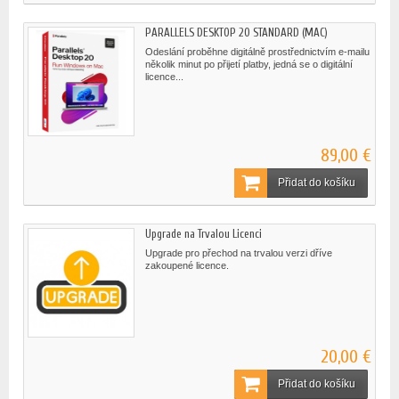
PARALLELS DESKTOP 20 STANDARD (MAC)
Odeslání proběhne digitálně prostřednictvím e-mailu
několik minut po přijetí platby, jedná se o digitální
licence...
89,00 €
Přidat do košíku
Upgrade na Trvalou Licenci
Upgrade pro přechod na trvalou verzi dříve
zakoupené licence.
20,00 €
Přidat do košíku