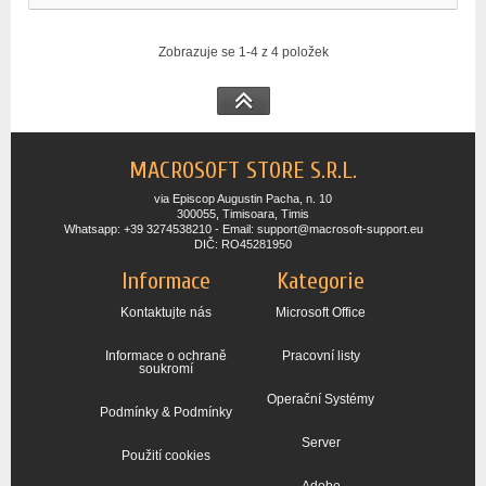
Zobrazuje se 1-4 z 4 položek
MACROSOFT STORE S.R.L.
via Episcop Augustin Pacha, n. 10
300055, Timisoara, Timis
Whatsapp: +39 3274538210 - Email: support@macrosoft-support.eu
DIČ: RO45281950
Informace
Kategorie
Kontaktujte nás
Microsoft Office
Informace o ochraně
Pracovní listy
soukromí
Operační Systémy
Podmínky & Podmínky
Server
Použití cookies