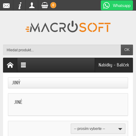
0
Whatsapp
OK
Nabídky - Balíček
JINÝ
JINÉ
-- prosím vyberte --