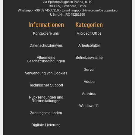
via Episcop Augustin Pacha, n. 10
300055, Timisoara, Timis
Whatsapp: +39 3274538210 - Email: support@macrosoft-support.eu
USt-IdNr.: RO45281950
Informationen
Kategorien
Kontaktiere uns
Microsoft Office
Datenschutzhinweis
Arbeitsblätter
Allgemeine
Betriebssysteme
Geschäftsbedingungen
Server
Verwendung von Cookies
Adobe
Technischer Support
Antivirus
Rücksendungen und
Rückerstattungen
Windows 11
Zahlungsmethoden
Digitale Lieferung