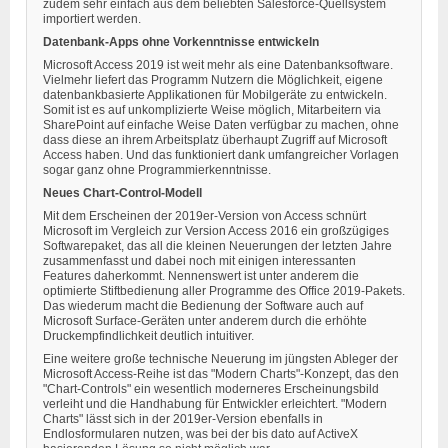
zudem sehr einfach aus dem beliebten Salesforce-Quellsystem
importiert werden.
Datenbank-Apps ohne Vorkenntnisse entwickeln
Microsoft Access 2019 ist weit mehr als eine Datenbanksoftware.
Vielmehr liefert das Programm Nutzern die Möglichkeit, eigene
datenbankbasierte Applikationen für Mobilgeräte zu entwickeln.
Somit ist es auf unkomplizierte Weise möglich, Mitarbeitern via
SharePoint auf einfache Weise Daten verfügbar zu machen, ohne
dass diese an ihrem Arbeitsplatz überhaupt Zugriff auf Microsoft
Access haben. Und das funktioniert dank umfangreicher Vorlagen
sogar ganz ohne Programmierkenntnisse.
Neues Chart-Control-Modell
Mit dem Erscheinen der 2019er-Version von Access schnürt
Microsoft im Vergleich zur Version Access 2016 ein großzügiges
Softwarepaket, das all die kleinen Neuerungen der letzten Jahre
zusammenfasst und dabei noch mit einigen interessanten
Features daherkommt. Nennenswert ist unter anderem die
optimierte Stiftbedienung aller Programme des Office 2019-Pakets.
Das wiederum macht die Bedienung der Software auch auf
Microsoft Surface-Geräten unter anderem durch die erhöhte
Druckempfindlichkeit deutlich intuitiver.
Eine weitere große technische Neuerung im jüngsten Ableger der
Microsoft Access-Reihe ist das "Modern Charts"-Konzept, das den
"Chart-Controls" ein wesentlich moderneres Erscheinungsbild
verleiht und die Handhabung für Entwickler erleichtert. "Modern
Charts" lässt sich in der 2019er-Version ebenfalls in
Endlosformularen nutzen, was bei der bis dato auf ActiveX