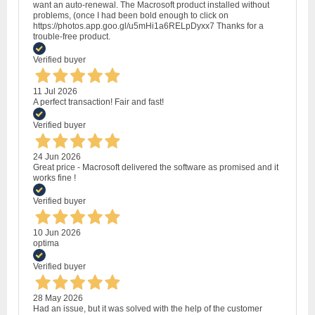
want an auto-renewal. The Macrosoft product installed without
problems, (once I had been bold enough to click on
https://photos.app.goo.gl/u5mHi1a6RELpDyxx7 Thanks for a
trouble-free product.
Verified buyer
11 Jul 2026
A perfect transaction! Fair and fast!
Verified buyer
24 Jun 2026
Great price - Macrosoft delivered the software as promised and it
works fine !
Verified buyer
10 Jun 2026
optima
Verified buyer
28 May 2026
Had an issue, but it was solved with the help of the customer