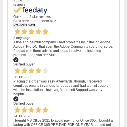
2.228
reviews
Our 4 and 5 star reviews.
Click here to read them all >
Previous
Next
3 days ago
A fine and helpfull company. I had problems by installing Adobe
Acrobat Pro DC, that even the Adobe Community could not solve.
I'm glad with there advice and steps to solve the installing
problem. Joop van der Sluis.
Verified buyer
28 Jul 2026
Placing the order was easy. Afterwards, though, I received
countless emails in various languages and had a bit of trouble
with the installation. However, Macrosoft Support was very
helpful.
Verified buyer
24 Jul 2026
I bought MS Office 2021 to avoid paying for Office 365. I bought a
laptop with OFFICE 365 PRE-PAID FOR ONE YEAR, but did not