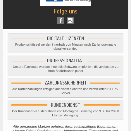
Folge uns
DIGITALE LIZENZEN
Produktschlüssel werden innerhalb von Minuten nach Zahlungseingang
digital versendet.
PROFESSIONALITÄT
Unsere Fachleute werden Ihnen die Software empfehlen, die am besten zu
Ihren Bedürfnissen passt.
ZAHLUNGSSICHERHEIT
Alle Kartenzahlungen erfolgen auf einem sicheren und zertifizierten HTTPS-
Server.
KUNDENDIENST
Der Kundenservice steht Ihnen von Montag bis Samstag von 9.00 bis 20.00
Uhr zur Verfügung.
Alle genannten Marken gehören ihren rechtmäßigen Eigentümern;