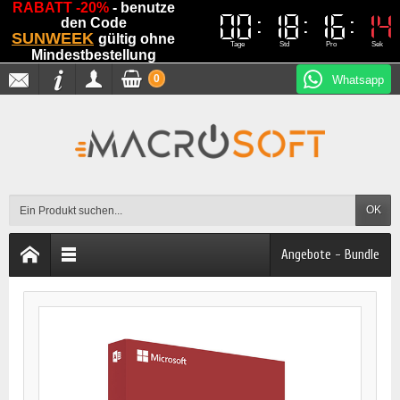
RABATT -20%
- benutze
00
00
18
18
16
16
13
13
den Code
SUNWEEK
gültig ohne
Tage
Std
Pro
Sek
Mindestbestellung
0
Whatsapp
OK
Angebote - Bundle