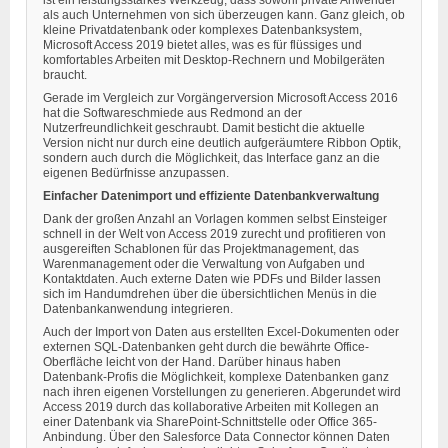
ist ein leistungsstarkes Werkzeug, dass sowohl private Anwender
als auch Unternehmen von sich überzeugen kann. Ganz gleich, ob
kleine Privatdatenbank oder komplexes Datenbanksystem,
Microsoft Access 2019 bietet alles, was es für flüssiges und
komfortables Arbeiten mit Desktop-Rechnern und Mobilgeräten
braucht.
Gerade im Vergleich zur Vorgängerversion Microsoft Access 2016
hat die Softwareschmiede aus Redmond an der
Nutzerfreundlichkeit geschraubt. Damit besticht die aktuelle
Version nicht nur durch eine deutlich aufgeräumtere Ribbon Optik,
sondern auch durch die Möglichkeit, das Interface ganz an die
eigenen Bedürfnisse anzupassen.
Einfacher Datenimport und effiziente Datenbankverwaltung
Dank der großen Anzahl an Vorlagen kommen selbst Einsteiger
schnell in der Welt von Access 2019 zurecht und profitieren von
ausgereiften Schablonen für das Projektmanagement, das
Warenmanagement oder die Verwaltung von Aufgaben und
Kontaktdaten. Auch externe Daten wie PDFs und Bilder lassen
sich im Handumdrehen über die übersichtlichen Menüs in die
Datenbankanwendung integrieren.
Auch der Import von Daten aus erstellten Excel-Dokumenten oder
externen SQL-Datenbanken geht durch die bewährte Office-
Oberfläche leicht von der Hand. Darüber hinaus haben
Datenbank-Profis die Möglichkeit, komplexe Datenbanken ganz
nach ihren eigenen Vorstellungen zu generieren. Abgerundet wird
Access 2019 durch das kollaborative Arbeiten mit Kollegen an
einer Datenbank via SharePoint-Schnittstelle oder Office 365-
Anbindung. Über den Salesforce Data Connector können Daten