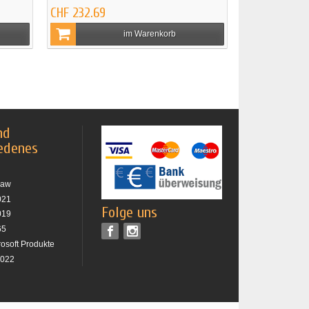
CHF 232.69
im Warenkorb
nd
edenes
raw
021
Folge uns
019
65
rosoft Produkte
2022