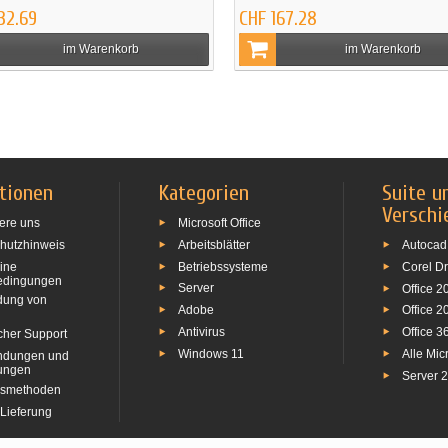
32.69
CHF 167.28
im Warenkorb
im Warenkorb
tionen
Kategorien
Suite u
Verschi
ere uns
Microsoft Office
hutzhinweis
Arbeitsblätter
Autocad
ine
Betriebssysteme
Corel D
edingungen
Server
Office 2
dung von
Adobe
Office 2
Antivirus
Office 3
cher Support
Windows 11
Alle Mic
ndungen und
tungen
Server 
gsmethoden
 Lieferung