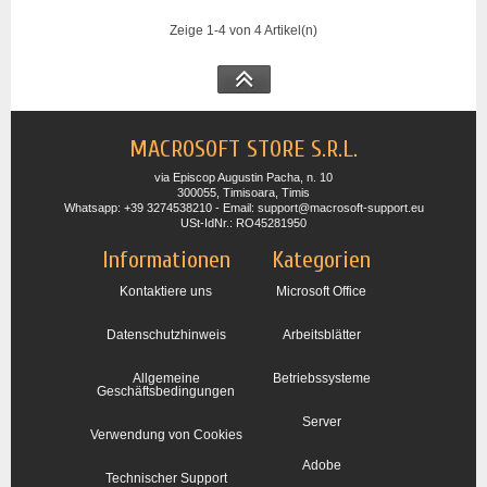
Zeige 1-4 von 4 Artikel(n)
MACROSOFT STORE S.R.L.
via Episcop Augustin Pacha, n. 10
300055, Timisoara, Timis
Whatsapp: +39 3274538210 - Email: support@macrosoft-support.eu
USt-IdNr.: RO45281950
Informationen
Kategorien
Kontaktiere uns
Microsoft Office
Datenschutzhinweis
Arbeitsblätter
Allgemeine
Betriebssysteme
Geschäftsbedingungen
Server
Verwendung von Cookies
Adobe
Technischer Support