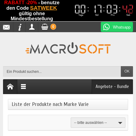
RABATT -20%
- benutze
00
00
17
17
03
03
42
42
SATWEEK
den Code
gültig ohne
Tage
Std
Pro
Sek
Mindestbestellung
0
Whatsapp
OK
Angebote - Bundle
Liste der Produkte nach Marke Varie
-- bitte auswählen --