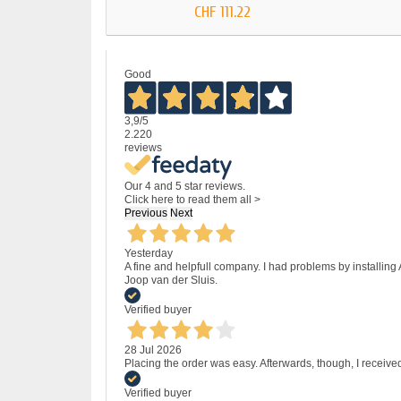
CHF 111.22
Good
3,9
/5
2.220
reviews
Our 4 and 5 star reviews.
Click here to read them all >
Previous
Next
Yesterday
A fine and helpfull company. I had problems by installing
Joop van der Sluis.
Verified buyer
28 Jul 2026
Placing the order was easy. Afterwards, though, I receive
Verified buyer