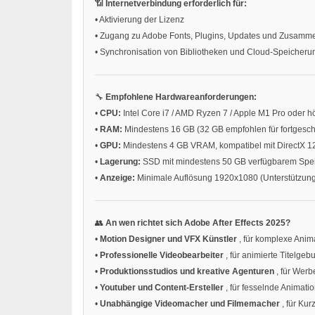
📶
Internetverbindung erforderlich für:
•
Aktivierung der Lizenz
•
Zugang zu Adobe Fonts, Plugins, Updates und Zusamme
•
Synchronisation von Bibliotheken und Cloud-Speicher
🔧
Empfohlene Hardwareanforderungen:
•
CPU:
Intel Core i7 / AMD Ryzen 7 / Apple M1 Pro oder h
•
RAM:
Mindestens 16 GB (32 GB empfohlen für fortgesch
•
GPU:
Mindestens 4 GB VRAM, kompatibel mit DirectX 1
•
Lagerung:
SSD mit mindestens 50 GB verfügbarem Speic
•
Anzeige:
Minimale Auflösung 1920x1080 (Unterstützung
👥
An wen richtet sich Adobe After Effects 2025?
•
Motion Designer und VFX Künstler
, für komplexe Anim
•
Professionelle Videobearbeiter
, für animierte Titelge
•
Produktionsstudios und kreative Agenturen
, für Wer
•
Youtuber und Content-Ersteller
, für fesselnde Animatio
•
Unabhängige Videomacher und Filmemacher
, für Ku