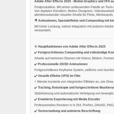
Adobe After Effects 2025 - Motion Graphics und VFX a
Postproduktion. Mit seiner umfassenden Palette an Tools 
Von digitalen Künstlern, Motion Designern, Videobearbeiter
atemberaubender visueller Inhalte für Filme, Werbespots,
🎥
Animationen, Spezialeffekte und Compositing mit k
Mit hoher Leistung, nativer Integration mit anderen Adobe
verwandeln.
🎯
Hauptfunktionen von Adobe After Effects 2025
✔️
Fortgeschrittenes Compositing und vollständige Kon
Arbeite auf mehreren Ebenen mit Videos, Bildern, Formen
✔️
Professionelle 2D/3D Animationen
Fortgeschrittenes Keyframe-System, zeitliche und räumlic
✔️
Visuelle Effekte (VFX) im Film
⚡ Wende hunderte von integrierten Effekten an, wie Glow,
✔️
Tracking, Rotoskopie und fortgeschrittene Maskieru
Stabilisierung und automatische Verfolgung von bewegli
✔️
Erweiterte Exportierung mit Media Encoder
Professionelles Rendern in H.264, ProRes, DNxHD, PNG
✔️
Textverwaltung und animierte Beschriftung