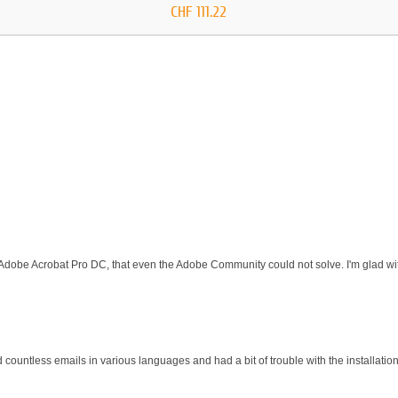
CHF 111.22
 Adobe Acrobat Pro DC, that even the Adobe Community could not solve. I'm glad wit
d countless emails in various languages and had a bit of trouble with the installati