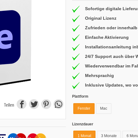
Sofortige digitale Liefer
Original Lizenz
Zufrieden oder innerhalb
Einfache Aktivierung
Installationsanleitung in
24/7 Support auch über
Wiederverwendbar im Fal
Mehrsprachig
Inklusive Updates, wo v
Plattform
Teilen
Fenster
Mac
Lizenzdauer
1 Monat
3 Monate
6 Mon