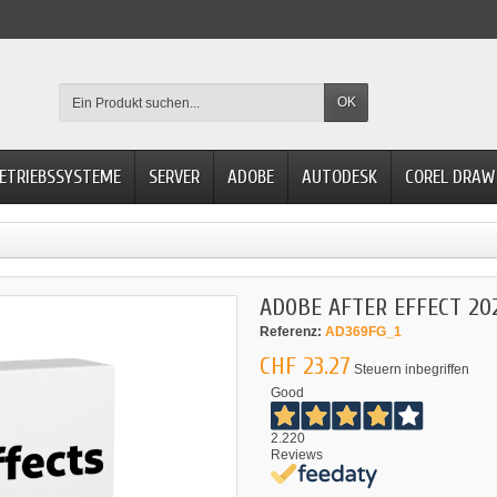
OK
ETRIEBSSYSTEME
SERVER
ADOBE
AUTODESK
COREL DRAW
ADOBE AFTER EFFECT 20
Referenz:
AD369FG_1
CHF 23.27
Steuern inbegriffen
Good
2.220
Reviews