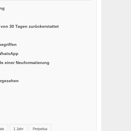
ung
 von 30 Tagen zurückerstattet
begriffen
 WhatsApp
le einer Neuformatierung
orgesehen
ate
1 Jahr
Perpetua