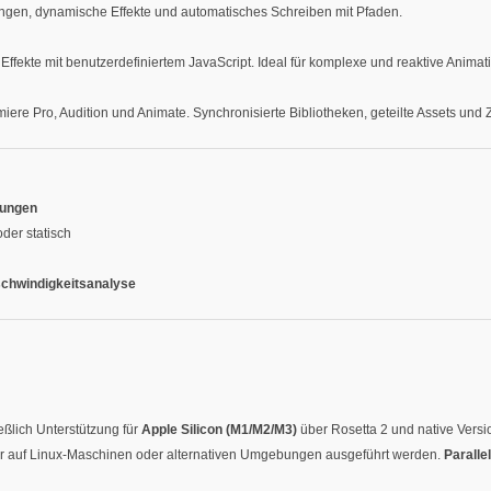
llungen, dynamische Effekte und automatisches Schreiben mit Pfaden.
fekte mit benutzerdefiniertem JavaScript. Ideal für komplexe und reaktive Animat
miere Pro, Audition und Animate. Synchronisierte Bibliotheken, geteilte Assets un
rungen
der statisch
chwindigkeitsanalyse
ießlich Unterstützung für
Apple Silicon (M1/M2/M3)
über Rosetta 2 und native Versi
er auf Linux-Maschinen oder alternativen Umgebungen ausgeführt werden.
Paralle