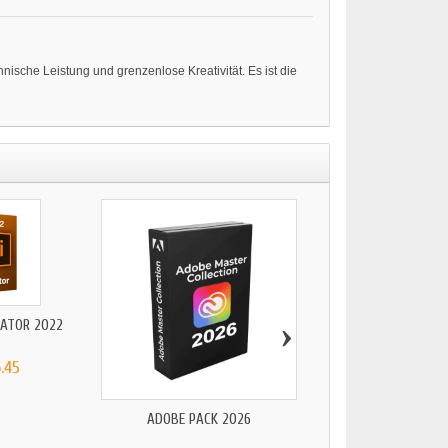
nische Leistung und grenzenlose Kreativität. Es ist die
›
RATOR 2022
ADOBE AFTER EFFEC
.45
CHF 46.64
ADOBE PACK 2026