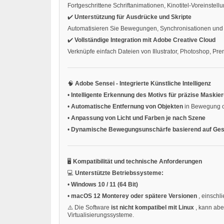
Fortgeschrittene Schriftanimationen, Kinotitel-Voreinste
✔️
Unterstützung für Ausdrücke und Skripte
Automatisieren Sie Bewegungen, Synchronisationen und Ef
✔️
Vollständige Integration mit Adobe Creative Cloud
Verknüpfe einfach Dateien von Illustrator, Photoshop, Pre
🧠
Adobe Sensei - Integrierte Künstliche Intelligenz
•
Intelligente Erkennung des Motivs für präzise Maskie
•
Automatische Entfernung von Objekten
in Bewegung o
•
Anpassung von Licht und Farben je nach Szene
•
Dynamische Bewegungsunschärfe basierend auf Ges
🖥️
Kompatibilität und technische Anforderungen
💻
Unterstützte Betriebssysteme:
•
Windows 10 / 11 (64 Bit)
•
macOS 12 Monterey oder spätere Versionen
, einschl
⚠️ Die Software
ist nicht kompatibel mit Linux
, kann ab
Virtualisierungssysteme.