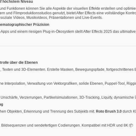
uf höchstem Niveau
und Funktionen können Sie alle Aspekte der visuellen Effekte erstellen und optimi
n und Filmproduktionsstudios genutzt, bietet After Effects eine vollständige Kontrol
 soziale Videos, Musikvideos, Präsentationen und Live-Events.
inematographischer Präzision
-Apps und einem riesigen Plug-in-Ökosystem stellt After Effects 2025 das ultimative
trolle über die Ebenen
, Texten und 3D-Elementen. Erstelle Masken, Bewegungspfade, fortgeschrittenes B
he Interpolation, Verwaltung von Vektorgrafiken, solide Ebenen, Puppet-Tool, Rigg
 Unschärfe, Verzerrungen, Partikelsimulationen, 3D-Tracking, Liquify, dynamische
ng
chen Objekten, Erkennung und Trennung des Subjekts mit.
Roto Brush 3.0
durch KI
, Bildsequenzen und sendefertigen Codierungen. Kompatibel mit HDR und 8K 📦