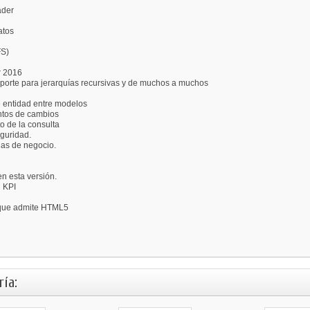
ader
atos
FS)
r 2016
soporte para jerarquías recursivas y de muchos a muchos
e entidad entre modelos
untos de cambios
o de la consulta
eguridad.
las de negocio.
n esta versión.
d KPI
 que admite HTML5
ía: