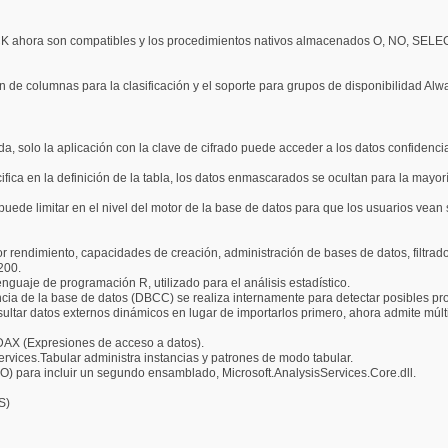
 ahora son compatibles y los procedimientos nativos almacenados O, NO, SELE
 de columnas para la clasificación y el soporte para grupos de disponibilidad Al
da, solo la aplicación con la clave de cifrado puede acceder a los datos confidenc
ica en la definición de la tabla, los datos enmascarados se ocultan para la mayorí
e puede limitar en el nivel del motor de la base de datos para que los usuarios vean
r rendimiento, capacidades de creación, administración de bases de datos, filtr
200.
nguaje de programación R, utilizado para el análisis estadístico.
ncia de la base de datos (DBCC) se realiza internamente para detectar posibles pr
sultar datos externos dinámicos en lugar de importarlos primero, ahora admite múlt
 DAX (Expresiones de acceso a datos).
rvices.Tabular administra instancias y patrones de modo tabular.
) para incluir un segundo ensamblado, Microsoft.AnalysisServices.Core.dll.
S)