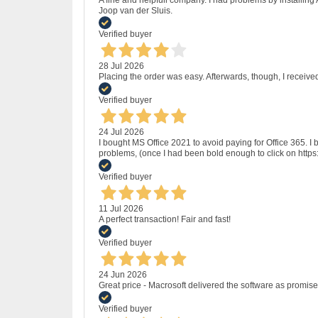
A fine and helpfull company. I had problems by installing
Joop van der Sluis.
Verified buyer
28 Jul 2026
Placing the order was easy. Afterwards, though, I receive
Verified buyer
24 Jul 2026
I bought MS Office 2021 to avoid paying for Office 365.
problems, (once I had been bold enough to click on http
Verified buyer
11 Jul 2026
A perfect transaction! Fair and fast!
Verified buyer
24 Jun 2026
Great price - Macrosoft delivered the software as promised
Verified buyer