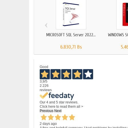
‹
MICROSOFT SQL Server 2022...
WINDOWS SQL
6.830,71 Bs
5.4
Good
3,9
/5
2.226
reviews
Our 4 and 5 star reviews.
Click here to read them all >
Previous
Next
2 days ago