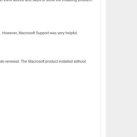
h there advice and steps to solve the installing problem.
on. However, Macrosoft Support was very helpful.
to-renewal. The Macrosoft product installed without