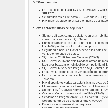
OLTP en memoria:
Las restricciones FOREIGN KEY, UNIQUE y CHECK
SELECT.
Se admiten tablas de hasta 2 TB (desde 256 GB).
Hay mejoras disponibles para el índice de almacén
Nuevas características de seguridad:
Siempre cifrado: cuando esta función está habilita
clave nunca se pasa a SQL Server.
Enmascaramiento de datos dinámicos: si se especif
UNMASK pueden ver los datos completos.
Seguridad a nivel de fila: el acceso a los datos s
Ver Motor de base de datos.
SQL Server 2016 Analysis Services (SSAS)
SQL Server 2016 Analysis Services ofrece un mejo
tabulares basadas en el nivel de compatibilidad 1
SQL Server R Services integra en SQL Server el le
La nueva funcionalidad de verificación de cohere
La función de consulta directa, que le permite con
Teradata.
Hay disponibles varias características nuevas de
El nuevo espacio de nombres Microsoft.AnalysisSe
Se refactorizó Analysis Services Management (AMO
Consulte Motor de servicios de análisis (SSAS).
Servicios de integración de SQL Server 2016 (SSI
Soporte de grupo de disponibilidad AlwaysOn
Distribución incremental de paquetes