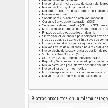
Soporte siempre encriptado
Nuevo rol en el nivel de base de datos ssis_logre
Nuevo nivel de registro personalizado
Nombres de columna para errores en el flujo de d
Nuevos conectores
Soporte para el sistema de archivos Hadoop (HD
Consulte Servicios de integración (SSIS).
Servicios de datos maestros (MDS) de SQL Serve
Mejoras en las jerarquías derivadas, incluido el 
Filtrado de atributos basados ​​en dominio
Sincronización de entidad para compartir datos d
Flujos de trabajo de aprobación a través de conj
Índices personalizados para mejorar el rendimient
Nuevos niveles de autorización para mejorar la s
Nuevo diseño de la experiencia de gestión de reg
Ver Master Data Services (MDS).
SQL Server 2016 Reporting Services (SSRS)
Reporting Services se ha renovado por completo e
Nuevo portal web para informes con funcionalida
Nuevo editor de informes móviles
Motor de representación de informes rediseñado
Nuevo mapa de árbol y tipos de gráfico radial
8 otros productos en la misma categor