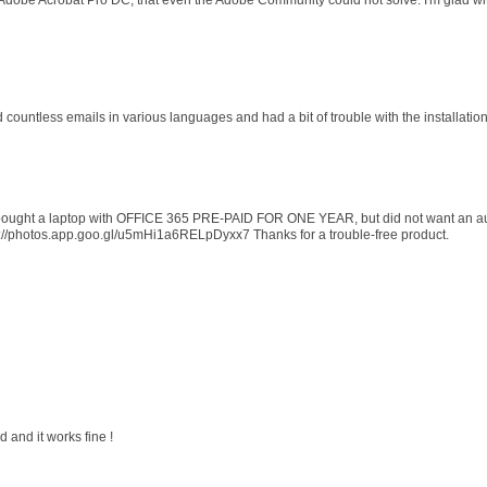
 Adobe Acrobat Pro DC, that even the Adobe Community could not solve. I'm glad wit
d countless emails in various languages and had a bit of trouble with the installati
 I bought a laptop with OFFICE 365 PRE-PAID FOR ONE YEAR, but did not want an au
s://photos.app.goo.gl/u5mHi1a6RELpDyxx7 Thanks for a trouble-free product.
 and it works fine !