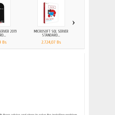
›
ERVER 2019
MICROSOFT SQL SERVER
MICROSOFT SQL SERV
D...
STANDARD...
ESTÁNDAR
9 Bs
2.724,07 Bs
1.355,19 Bs