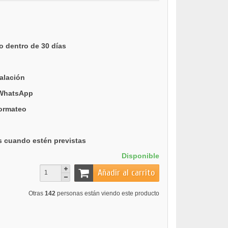
o dentro de 30 días
talación
 WhatsApp
formateo
s cuando estén previstas
Disponible
Añadir al carrito
Otras
142
personas están viendo este producto