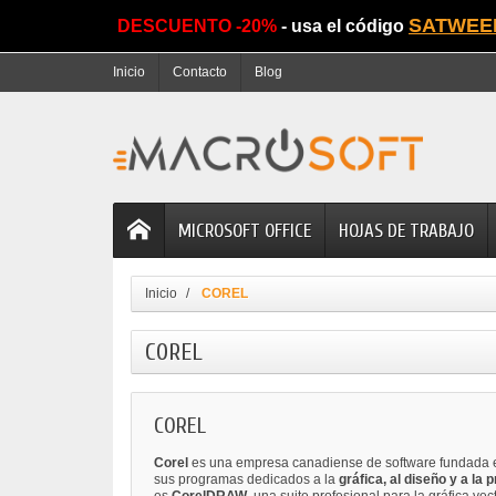
SATWEE
DESCUENTO -20%
- usa el código
Inicio
Contacto
Blog
MICROSOFT OFFICE
HOJAS DE TRABAJO
Inicio
COREL
COREL
COREL
Corel
es una empresa canadiense de software fundada e
sus programas dedicados a la
gráfica, al diseño y a la 
es
CorelDRAW
, una suite profesional para la gráfica vect