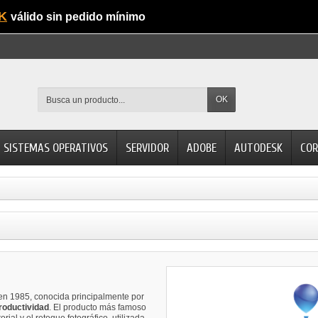
K
válido sin pedido mínimo
OK
SISTEMAS OPERATIVOS
SERVIDOR
ADOBE
AUTODESK
COR
n 1985, conocida principalmente por
productividad
. El producto más famoso
orial y el retoque fotográfico, utilizada