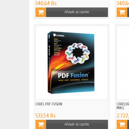
340,64 Bs
340,6
Añadir al carrito
COREL PDF FUSION
CORELDR
MAC)
533,54 Bs
2.722
Añadir al carrito