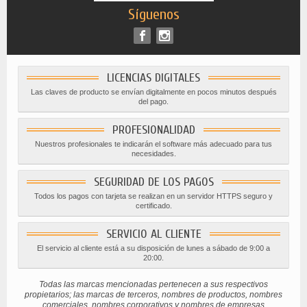
Síguenos
LICENCIAS DIGITALES
Las claves de producto se envían digitalmente en pocos minutos después
del pago.
PROFESIONALIDAD
Nuestros profesionales te indicarán el software más adecuado para tus
necesidades.
SEGURIDAD DE LOS PAGOS
Todos los pagos con tarjeta se realizan en un servidor HTTPS seguro y
certificado.
SERVICIO AL CLIENTE
El servicio al cliente está a su disposición de lunes a sábado de 9:00 a
20:00.
Todas las marcas mencionadas pertenecen a sus respectivos
propietarios; las marcas de terceros, nombres de productos, nombres
comerciales, nombres corporativos y nombres de empresas