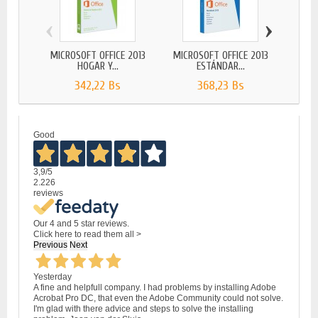
‹
›
MICROSOFT OFFICE 2013
MICROSOFT OFFICE 2013
MICROS
HOGAR Y...
ESTÁNDAR...
342,22 Bs
368,23 Bs
Good
3,9
/5
2.226
reviews
Our 4 and 5 star reviews.
Click here to read them all >
Previous
Next
Yesterday
A fine and helpfull company. I had problems by installing Adobe
Acrobat Pro DC, that even the Adobe Community could not solve.
I'm glad with there advice and steps to solve the installing