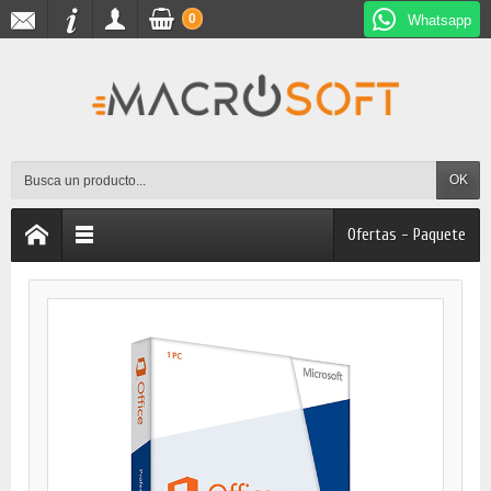
0
Whatsapp
OK
Ofertas - Paquete