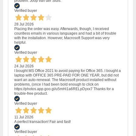
problem. Joop van der Sluis.
Verified buyer
28 Jul 2026
Placing the order was easy. Afterwards, though, I received
countless emails in various languages and had a bit of trouble
with the installation. However, Macrosoft Support was very
helpful.
Verified buyer
24 Jul 2026
I bought MS Office 2021 to avoid paying for Office 365. I bought a
laptop with OFFICE 365 PRE-PAID FOR ONE YEAR, but did not
want an auto-renewal. The Macrosoft product installed without
problems, (once I had been bold enough to click on
https://photos.app.goo.gl/u5mHi1a6RELpDyxx7 Thanks for a
trouble-free product.
Verified buyer
11 Jul 2026
A perfect transaction! Fair and fast!
Verified buyer