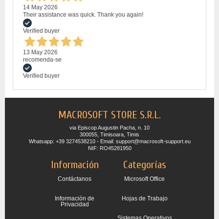
14 May 2026
Their assistance was quick. Thank you again!
Verified buyer
13 May 2026
recomenda-se
Verified buyer
MACROSOFT STORE S.R.L.
via Episcop Augustin Pacha, n. 10
300055, Timisoara, Timis
Whatsapp: +39 3274538210 - Email: support@macrosoft-support.eu
NIF: RO45281950
Información
Categorías
Contáctanos
Microsoft Office
Información de
Hojas de Trabajo
Privacidad
Sistemas Operativos