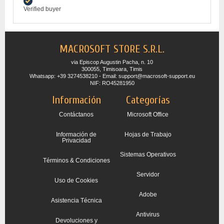
Verified buyer
MACROSOFT STORE S.R.L.
via Episcop Augustin Pacha, n. 10
300055, Timisoara, Timis
Whatsapp: +39 3274538210 - Email: support@macrosoft-support.eu
NIF: RO45281950
Información
Categorías
Contáctanos
Microsoft Office
Información de
Hojas de Trabajo
Privacidad
Sistemas Operativos
Términos & Condiciones
Servidor
Uso de Cookies
Adobe
Asistencia Técnica
Antivirus
Devoluciones y