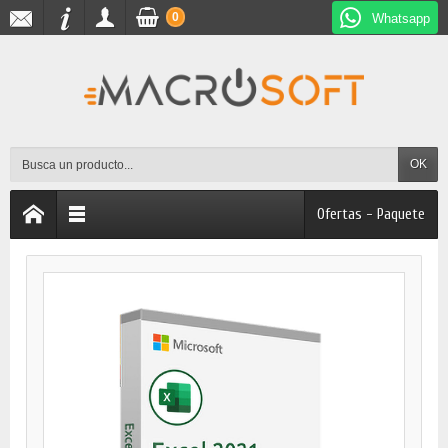
0
Whatsapp
OK
Ofertas - Paquete