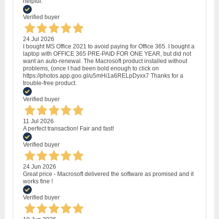
helpful.
Verified buyer
24 Jul 2026
I bought MS Office 2021 to avoid paying for Office 365. I bought a
laptop with OFFICE 365 PRE-PAID FOR ONE YEAR, but did not
want an auto-renewal. The Macrosoft product installed without
problems, (once I had been bold enough to click on
https://photos.app.goo.gl/u5mHi1a6RELpDyxx7 Thanks for a
trouble-free product.
Verified buyer
11 Jul 2026
A perfect transaction! Fair and fast!
Verified buyer
24 Jun 2026
Great price - Macrosoft delivered the software as promised and it
works fine !
Verified buyer