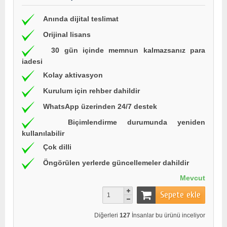
Anında dijital teslimat
Orijinal lisans
30 gün içinde memnun kalmazsanız para
iadesi
Kolay aktivasyon
Kurulum için rehber dahildir
WhatsApp üzerinden 24/7 destek
Biçimlendirme durumunda yeniden
kullanılabilir
Çok dilli
Öngörülen yerlerde güncellemeler dahildir
Mevcut
Sepete ekle
Diğerleri
127
İnsanlar bu ürünü inceliyor