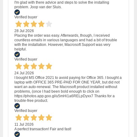
I'm glad with there advice and steps to solve the installing
problem. Joop van der Sluis.
Verified buyer
28 Jul 2026
Placing the order was easy. Afterwards, though, I received
countless emails in various languages and had a bit of trouble
with the installation. However, Macrosoft Support was very
helpful.
Verified buyer
24 Jul 2026
I bought MS Office 2021 to avoid paying for Office 365. I bought a
laptop with OFFICE 365 PRE-PAID FOR ONE YEAR, but did not
want an auto-renewal. The Macrosoft product installed without
problems, (once I had been bold enough to click on
https://photos.app.goo.gl/u5mHi1a6RELpDyxx7 Thanks for a
trouble-free product.
Verified buyer
11 Jul 2026
A perfect transaction! Fair and fast!