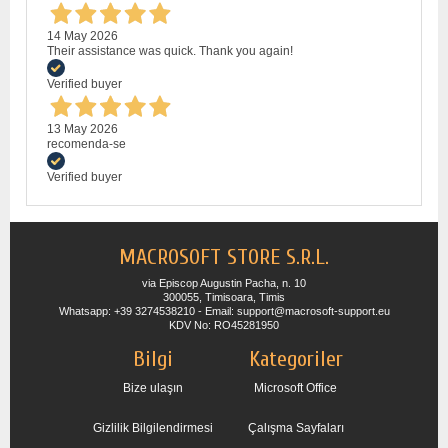
14 May 2026
Their assistance was quick. Thank you again!
Verified buyer
13 May 2026
recomenda-se
Verified buyer
MACROSOFT STORE S.R.L.
via Episcop Augustin Pacha, n. 10
300055, Timisoara, Timis
Whatsapp: +39 3274538210 - Email: support@macrosoft-support.eu
KDV No: RO45281950
Bilgi
Kategoriler
Bize ulaşın
Microsoft Office
Gizlilik Bilgilendirmesi
Çalışma Sayfaları