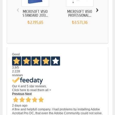
‹
›
MICROSOFT VISIO
MICROSOFT VISIO
MI
STANDARD 2013...
PROFESSIONAL...
ST
₺2.195,65
₺3.571,36
Good
3,9
/5
2.228
reviews
Our 4 and 5 star reviews.
Click here to read them all >
Previous
Next
2 days ago
A fine and helpfull company. I had problems by installing Adobe
Acrobat Pro DC, that even the Adobe Community could not solve.