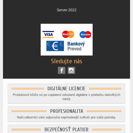
Server 2022
Sledujte nás
DIGITÁLNE LICENCIE
Produktové kľúče sú po zaplatení odoslané digitálne v priebehu niekoľkých
minút.
PROFESIONALITA
Naši odborníci vám odporučia najvhodnejší softvér pre vaše potreby.
BEZPEČNOSŤ PLATIEB