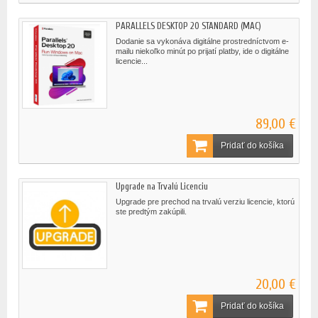
PARALLELS DESKTOP 20 STANDARD (MAC)
Dodanie sa vykonáva digitálne prostredníctvom e-
mailu niekoľko minút po prijatí platby, ide o digitálne
licencie...
89,00 €
Pridať do košíka
Upgrade na Trvalú Licenciu
Upgrade pre prechod na trvalú verziu licencie, ktorú
ste predtým zakúpili.
20,00 €
Pridať do košíka