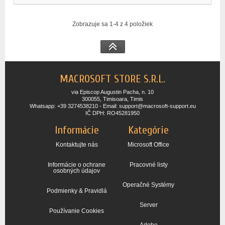
Zobrazuje sa 1-4 z 4 položiek
MACROSOFT STORE S.R.L.
via Episcop Augustin Pacha, n. 10
300055, Timisoara, Timis
Whatsapp: +39 3274538210 - Email: support@macrosoft-support.eu
IČ DPH: RO45281950
Informácie
Kategórie
Kontaktujte nás
Microsoft Office
Informácie o ochrane
Pracovné listy
osobných údajov
Operačné Systémy
Podmienky & Pravidlá
Server
Používanie Cookies