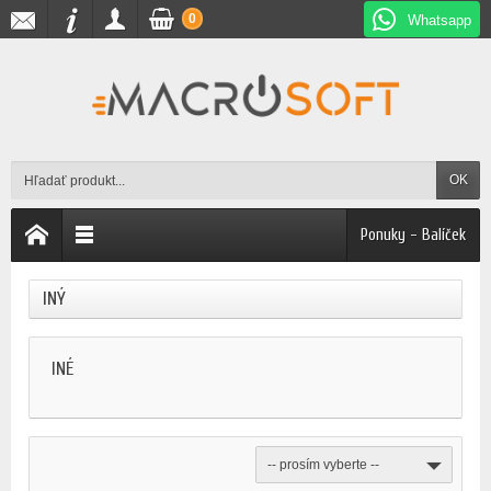
0
Whatsapp
OK
Ponuky - Balíček
INÝ
INÉ
-- prosím vyberte --